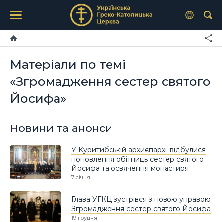
Матеріали по темі
«Згромадження сестер святого
Йосифа»
Новини та анонси
У Куритибській архиєпархії відбулися
поновлення обітниць сестер святого
Йосифа та освячення монастиря
7 січня
Глава УГКЦ зустрівся з новою управою
Згромадження сестер святого Йосифа
19 грудня