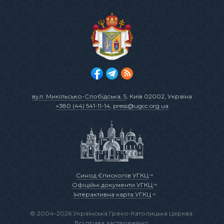
вул. Микільсько-Слобідська, 5
, Київ 02002, Україна
+380 (44) 541-11-14
,
press@ugcc.org.ua
Синод Єпископів УГКЦ
Офіційні документи УГКЦ
Інтерактивна карта УГКЦ
© 2004–2026 Українська Греко-Католицька Церква.
Всі права застережено.