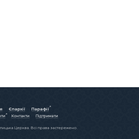
ія
Єпархії
Парафії
нти
Контакти
Підтримати
лицька Церква. Всі права застережено.