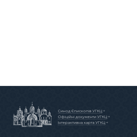
Синод Єпископів УГКЦ
Офіційні документи УГКЦ
Інтерактивна карта УГКЦ