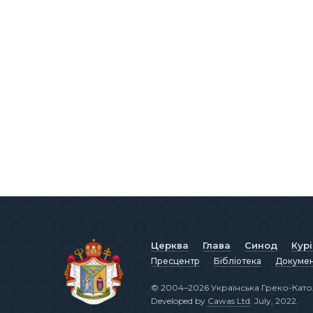
Церква
Глава
Синод
Кур
Пресцентр
Бібліотека
Докуме
© 2004–2026 Українська Греко-Като
Developed by
Cawas Ltd
. July, 2022.