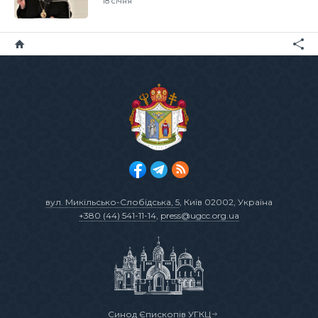
18 січня
вул. Микільсько-Слобідська, 5
, Київ 02002, Україна
+380 (44) 541-11-14
,
press@ugcc.org.ua
Синод Єпископів УГКЦ