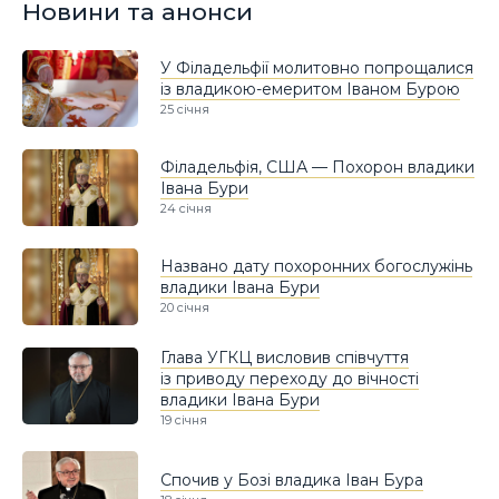
Новини та анонси
У Філадельфії молитовно попрощалися
із владикою-емеритом Іваном Бурою
25 січня
Філадельфія, США — Похорон владики
Івана Бури
24 січня
Названо дату похоронних богослужінь
владики Івана Бури
20 січня
Глава УГКЦ висловив співчуття
із приводу переходу до вічності
владики Івана Бури
19 січня
Спочив у Бозі владика Іван Бура