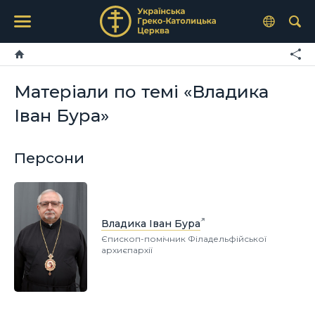
Матеріали по темі «Владика
Іван Бура»
Персони
Владика Іван Бура
Єпископ-помічник Філадельфійської
архиєпархії