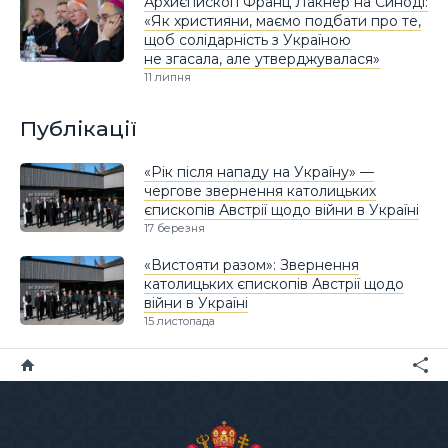
Архиєпископ Франц Лакнер на Синоді:
«Як християни, маємо подбати про те,
щоб солідарність з Україною
не згасала, але утверджувалася»
11 липня
Публікації
«Рік після нападу на Україну» —
чергове звернення католицьких
єпископів Австрії щодо війни в Україні
17 березня
«Вистояти разом»: Звернення
католицьких єпископів Австрії щодо
війни в Україні
15 листопада