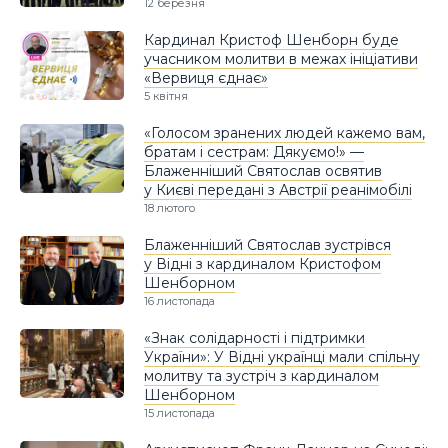
12 березня
Кардинал Кристоф Шенборн буде
учасником молитви в межах ініціативи
«Вервиця єднає»
5 квітня
«Голосом зранених людей кажемо вам,
братам і сестрам: Дякуємо!» —
Блаженніший Святослав освятив
у Києві передані з Австрії реанімобілі
18 лютого
Блаженніший Святослав зустрівся
у Відні з кардиналом Кристофом
Шенборном
16 листопада
«Знак солідарності і підтримки
України»: У Відні українці мали спільну
молитву та зустріч з кардиналом
Шенборном
15 листопада