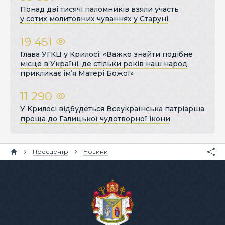
Понад дві тисячі паломників взяли участь
у сотих молитовних чуваннях у Старуні
19 451
Глава УГКЦ у Крилосі: «Важко знайти подібне
місце в Україні, де стільки років наш народ
прикликає ім’я Матері Божої»
11 290
У Крилосі відбудеться Всеукраїнська патріарша
проща до Галицької чудотворної ікони
Пресцентр
Новини