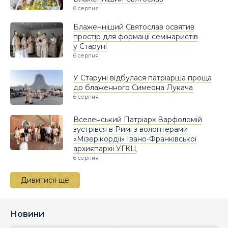
6 серпня
Блаженніший Святослав освятив
простір для формації семінаристів
у Старуні
6 серпня
У Старуні відбулася патріарша проща
до блаженного Симеона Лукача
6 серпня
Вселенський Патріарх Варфоломій
зустрівся в Римі з волонтерами
«Мізерікордії» Івано-Франківської
архиєпархії УГКЦ
6 серпня
Дивитися ще
Новини