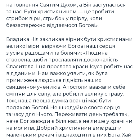
наповнення Святим Духом, а Він заступається
за нас. Бути християнином — це зробити
стрибок віри, стрибок у прірву, коли
беззастережно віддаємося Богові».
Владика Ніл закликав вірних бути християнами
великої віри, ввіряючи Богові наші серця
з усіма радощами та болями: «Людина
створена, щоби прославляти досконалість
Спасителя. І ця прослава краси Ісуса робить нас
відданими. Нам важко уявити, як була
принижена людська гідність наших
священномучеників. Апостоли вважали себе
сміттям для світу, але робили велику справу.
Тож, наша перша думка вранці має бути
подякою Богові. Не шкодуймо свого серця
та часу для Нього. Переживати день треба так,
наче Бог завжди є біля нас, а не лише у храмі чи
на молитві. Добрий християнин вміє радіти
маленьким речам і віднаходити в них Бога. Хай