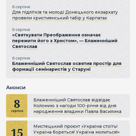
6 серпня
Для підлітків та молоді Донецького екзархату
провели християнський табір у Карпатах
6 серпня
«Святкувати Преображення означає
пережити його з Христом», — Блаженніший
Святослав
6 серпня
Блаженніший Святослав освятив простір для
формації семінаристів у Старуні
Анонси
8
Блаженніший Святослав відвідає
Коломию з нагоди 100-річчя від дня
народження владики Павла Василика
серпня
Мистецький проєкт «Україна стоїть!
15
Україна бореться! Україна молиться!»