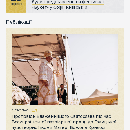
буде представлено на фестивалі
серпня
«Букет» у Софії Київській
Публікації
3 серпня
Проповідь Блаженнішого Святослава під час
Всеукраїнської патріаршої прощі до Галицької
чудотворної ікони Матері Божої в Крилосі