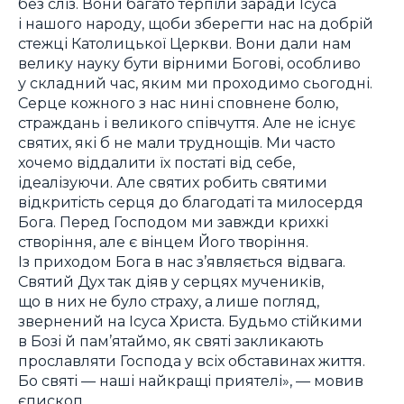
без сліз. Вони багато терпіли заради Ісуса
і нашого народу, щоби зберегти нас на добрій
стежці Католицької Церкви. Вони дали нам
велику науку бути вірними Богові, особливо
у складний час, яким ми проходимо сьогодні.
Серце кожного з нас нині сповнене болю,
страждань і великого співчуття. Але не існує
святих, які б не мали труднощів. Ми часто
хочемо віддалити їх постаті від себе,
ідеалізуючи. Але святих робить святими
відкритість серця до благодаті та милосердя
Бога. Перед Господом ми завжди крихкі
створіння, але є вінцем Його творіння.
Із приходом Бога в нас з’являється відвага.
Святий Дух так діяв у серцях мучеників,
що в них не було страху, а лише погляд,
звернений на Ісуса Христа. Будьмо стійкими
в Бозі й пам’ятаймо, як святі закликають
прославляти Господа у всіх обставинах життя.
Бо святі — наші найкращі приятелі», — мовив
єпископ.