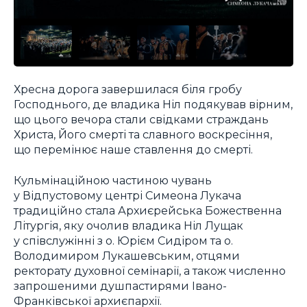
Хресна дорога завершилася біля гробу
Господнього, де владика Ніл подякував вірним,
що цього вечора стали свідками страждань
Христа, Його смерті та славного воскресіння,
що перемінює наше ставлення до смерті.
Кульмінаційною частиною чувань
у Відпустовому центрі Симеона Лукача
традиційно стала Архиєрейська Божественна
Літургія, яку очолив владика Ніл Лущак
у співслужінні з о. Юрієм Сидіром та о.
Володимиром Лукашевським, отцями
ректорату духовної семінарії, а також численно
запрошеними душпастирями Івано-
Франківської архиєпархії.