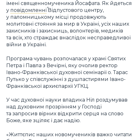
імені священномученика Йосафата. Як йдеться
у
повідомленні
Відпустового центру,
у паломницькому місці продовжують
молитовні стояння за мир в Україні, усіх наших
захисників і захисниць, волонтерів, медиків
та всіх, хто страждає внаслідок несправедливої
війни в Україні.
Програма чувань розпочалася у храмі Святих
Петра і Павла з Вечірні, яку очолив ректор
Івано-Франківської духовної семінарії о. Тарас
Путько у співслужінні з душпастирями Івано-
Франківської архиєпархії УГКЦ.
У час духовної науки владика Ніл роздумував
над духовним прозрінням у Господі
та запросив вірних відкрити серця на слово
Боже, яке зціляє і дає надію.
«Життєпис наших новомучеників важко читати