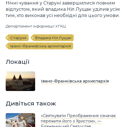
Нічні чування у Старуні завершилися повним
відпустом, який владика Ніл Лущак уділив усім
тим, хто виконав усі необхідні для цього умови.
Департамент інформації УГКЦ
Старуня
Владика Ніл Лущак
Івано-Франківська архиєпархія
Локації
Івано-Франківська архиєпархія
Дивіться також
«Святкувати Преображення означає
пережити його з Христом», —
Блаженніший Святослав