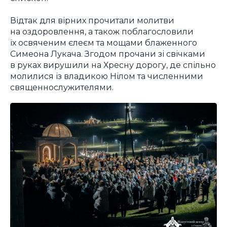
Відтак для вірних прочитали молитви
на оздоровлення, а також поблагословили
їх освяченим єлеєм та мощами блаженного
Симеона Лукача. Згодом прочани зі свічками
в руках вирушили на Хресну дорогу, де спільно
молилися із владикою Нілом та численними
священнослужителями.