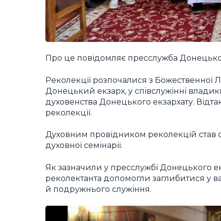
Про це повідомляє пресслужба Донецьког
Реколекції розпочалися з Божественної Лі
Донецький екзарх, у співслужінні владик
духовенства Донецького екзархату. Відтак 
реколекції.
Духовним провідником реколекцій став о.
духовної семінарії.
Як зазначили у пресслужбі Донецького ек
реколектанта допомогли заглибитися у в
й подружнього служіння.