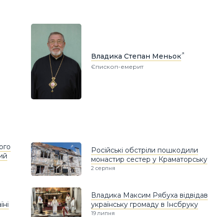
Владика Степан Меньок
Єпископ-емерит
ого
Російські обстріли пошкодили
ий
монастир сестер у Краматорську
2 серпня
Владика Максим Рябуха відвідав
їні
українську громаду в Інсбруку
19 липня