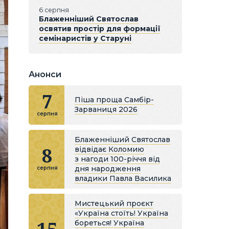
6 серпня
Блаженніший Святослав
освятив простір для формації
семінаристів у Старуні
Анонси
7
Піша проща Самбір-
Зарваниця 2026
серпня
Блаженніший Святослав
8
відвідає Коломию
з нагоди 100-річчя від
дня народження
серпня
владики Павла Василика
Мистецький проєкт
«Україна стоїть! Україна
бореться! Україна