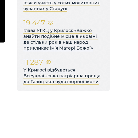
взяли участь у сотих молитовних
чуваннях у Старуні
19 447
Глава УГКЦ у Крилосі: «Важко
знайти подібне місце в Україні,
де стільки років наш народ
прикликає ім’я Матері Божої»
11 287
У Крилосі відбудеться
Всеукраїнська патріарша проща
до Галицької чудотворної ікони