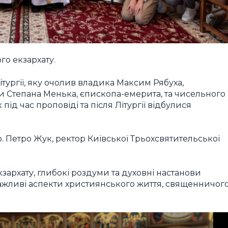
о екзархату.
тургії, яку очолив владика Максим Рябуха,
и Степана Менька, єпископа-емерита, та чисельного
під час проповіді та після Літургії відбулися
 Петро Жук, ректор Київської Трьохсвятительської
зархату, глибокі роздуми та духовні настанови
ажливі аспекти християнського життя, священничог