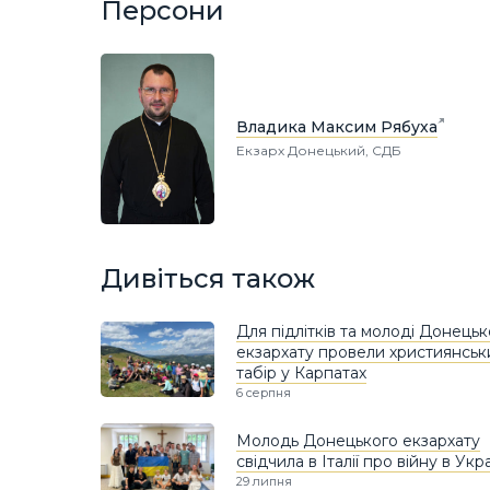
Персони
Владика Максим Рябуха
Екзарх Донецький, СДБ
Дивіться також
Для підлітків та молоді Донецьк
екзархату провели християнськ
табір у Карпатах
6 серпня
Молодь Донецького екзархату
свідчила в Італії про війну в Укра
29 липня