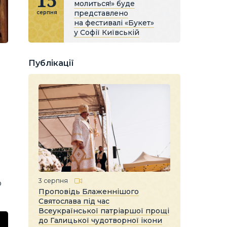
15
молиться!» буде
представлено
серпня
на фестивалі «Букет»
у Софії Київській
Публікації
3 серпня
о
Проповідь Блаженнішого
Святослава під час
Всеукраїнської патріаршої прощі
до Галицької чудотворної ікони