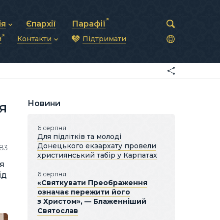
ія
Єпархії
Парафії
и
Контакти
Підтримати
астирська рада
нод
нсово-господарська діяльність
Загальна інформація
ди
ки та комунікації
Глава УГКЦ
ністративні питання
Синоди Єпископів
підрозділи
Трибунал
Патріарша курія
Новини
я
Єпархії та екзархати
6 серпня
Для підлітків та молоді
Донецького екзархату провели
83
християнський табір у Карпатах
ся
ід
6 серпня
«Святкувати Преображення
означає пережити його
з Христом», — Блаженніший
Святослав