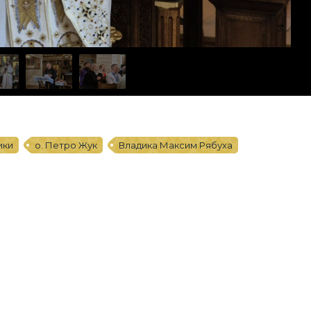
ики
о. Петро Жук
Владика Максим Рябуха