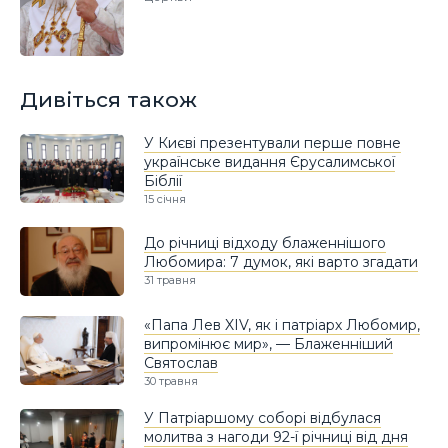
Дивіться також
У Києві презентували перше повне
українське видання Єрусалимської
Біблії
15 січня
До річниці відходу блаженнішого
Любомира: 7 думок, які варто згадати
31 травня
«Папа Лев XIV, як і патріарх Любомир,
випромінює мир», — Блаженніший
Святослав
30 травня
У Патріаршому соборі відбулася
молитва з нагоди 92-ї річниці від дня