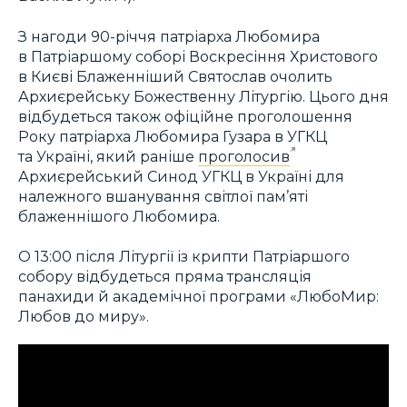
З нагоди 90-річчя патріарха Любомира
в Патріаршому соборі Воскресіння Христового
в Києві Блаженніший Святослав очолить
Архиєрейську Божественну Літургію. Цього дня
відбудеться також офіційне проголошення
Року патріарха Любомира Гузара в УГКЦ
та Україні, який раніше
проголосив
Архиєрейський Синод УГКЦ в Україні для
належного вшанування світлої пам’яті
блаженнішого Любомира.
О 13:00 після Літургії із крипти Патріаршого
собору відбудеться пряма трансляція
панахиди й академічної програми «ЛюбоМир:
Любов до миру».