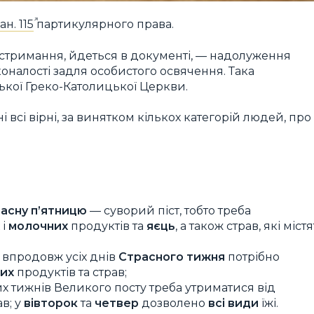
ан. 115
партикулярного права.
і стримання, йдеться в документі, — надолуження
коналості задля особистого освячення. Така
ької Греко-Католицької Церкви.
і всі вірні, за винятком кількох категорій людей, про
асну п’ятницю
— суворий піст, тобто треба
і
молочних
продуктів та
яєць
, а також страв, які міст
 впродовж усіх днів
Страсного тижня
потрібно
них
продуктів та страв;
х тижнів Великого посту треба утриматися від
ав; у
вівторок
та
четвер
дозволено
всі види
їжі.