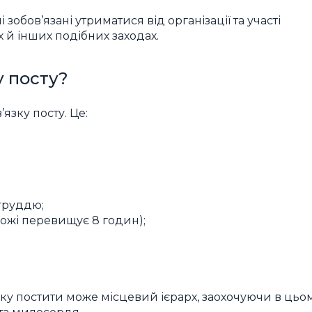
зобов’язані утриматися від організації та участі
ах й інших подібних заходах.
у посту?
’язку посту. Це:
 груддю;
рожі перевищує 8 годин);
зку постити може місцевий ієрарх, заохочуючи в цьо