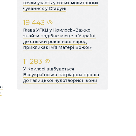
взяли участь у сотих молитовних
чуваннях у Старуні
19 443
Глава УГКЦ у Крилосі: «Важко
знайти подібне місце в Україні,
де стільки років наш народ
прикликає ім’я Матері Божої»
11 283
У Крилосі відбудеться
Всеукраїнська патріарша проща
до Галицької чудотворної ікони
го
а