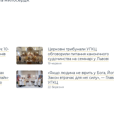
 та милосердя.
є 10-
Церковні трибунали УГКЦ
нів
обговорили питання канонічного
судочинства на семінарі у Львові
19 червня
ах
«Якщо людина не вірить у Бога, Йо
лайн-
Закон втрачає для неї силу», — Глав
го
УГКЦ
22 березня