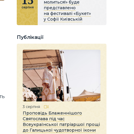
15
молиться!» буде
представлено
серпня
на фестивалі «Букет»
у Софії Київській
Публікації
ять
3 серпня
Проповідь Блаженнішого
Святослава під час
Всеукраїнської патріаршої прощі
до Галицької чудотворної ікони