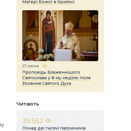
Матері Божої в Крилосі
27 липня
Проповідь Блаженнішого
Святослава у 8-му неділю після
Зіслання Святого Духа
Читають
39 552
му
Понад дві тисячі паломників