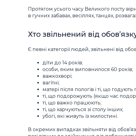
Протягом усього часу Великого посту вірні 
в гучних забавах, весіллях, танцях, розваг
Хто звільнений від обов’язк
Є певні категорії людей, звільнені від обов
діти до 14 років;
особи, яким виповнилося 60 років;
важкохворі;
вагітні;
матері після пологів і ті, що годують
ті, що подорожують (якщо час подо
ті, що важко працюють;
ті, що харчуються зі столу інших;
убогі, які живуть із милостині.
В окремих випадках звільняти від обов’я