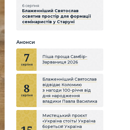
6 серпня
Блаженніший Святослав
освятив простір для формації
семінаристів у Старуні
Анонси
7
Піша проща Самбір-
Зарваниця 2026
серпня
Блаженніший Святослав
8
відвідає Коломию
з нагоди 100-річчя від
дня народження
серпня
владики Павла Василика
Мистецький проєкт
«Україна стоїть! Україна
бореться! Україна