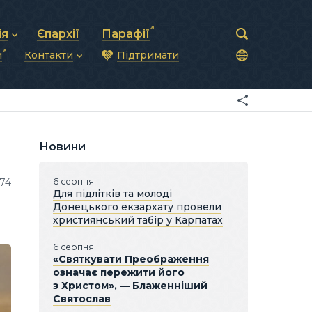
ія
Єпархії
Парафії
и
Контакти
Підтримати
астирська рада
нод
нсово-господарська діяльність
Загальна інформація
ди
ки та комунікації
Глава УГКЦ
ністративні питання
Синоди Єпископів
підрозділи
Трибунал
Патріарша курія
Новини
Єпархії та екзархати
74
6 серпня
Для підлітків та молоді
Донецького екзархату провели
християнський табір у Карпатах
6 серпня
«Святкувати Преображення
означає пережити його
з Христом», — Блаженніший
Святослав