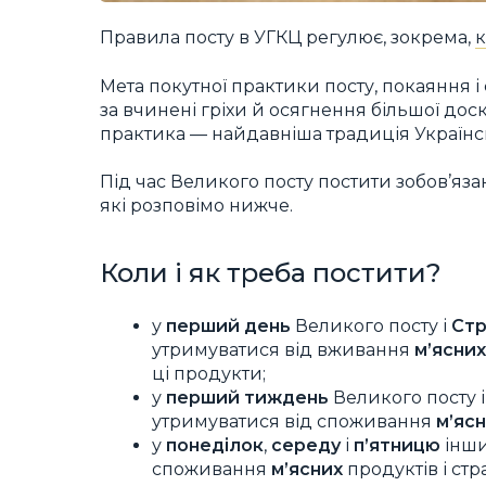
Правила посту в УГКЦ регулює, зокрема,
к
Мета покутної практики посту, покаяння 
за вчинені гріхи й осягнення більшої дос
практика — найдавніша традиція Українс
Під час Великого посту постити зобов’язан
які розповімо нижче.
Коли і як треба постити?
у
перший день
Великого посту і
Стр
утримуватися від вживання
м’ясних
ці продукти;
у
перший тиждень
Великого посту і
утримуватися від споживання
м’яс
у
понеділок
,
середу
і
п’ятницю
інши
споживання
м’ясних
продуктів і стр