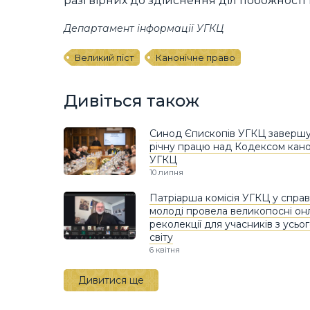
разі вірних до здійснення діл побожності
Департамент інформації УГКЦ
Великий піст
Канонічне право
Дивіться також
Синод Єпископів УГКЦ завершу
річну працю над Кодексом кано
УГКЦ
10 липня
Патріарша комісія УГКЦ у справ
молоді провела великопосні он
реколекції для учасників з усьо
світу
6 квітня
Дивитися ще