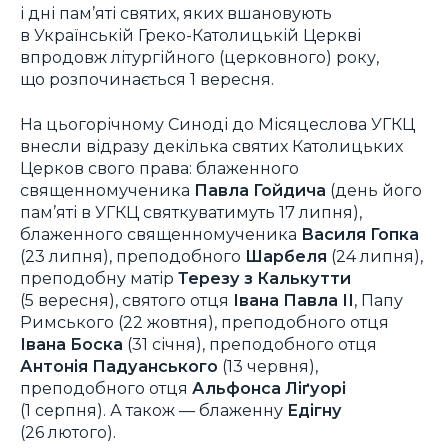
і дні пам’яті святих, яких вшановують
в Українській Греко-Католицькій Церкві
впродовж літургійного (церковного) року,
що розпочинається 1 вересня.
На цьогорічному Синоді до Місяцеслова УГКЦ
внесли відразу декілька святих Католицьких
Церков свого права: блаженного
священномученика
Павла Гойдича
(день його
пам’яті в УГКЦ святкуватимуть 17 липня),
блаженного священномученика
Василя Гопка
(23 липня), преподобного
Шарбеля
(24 липня),
преподобну матір
Терезу з Калькутти
(5 вересня), святого отця
Івана Павла ІІ
, Папу
Римського (22 жовтня), преподобного отця
Івана Боска
(31 січня), преподобного отця
Антонія Падуанського
(13 червня),
преподобного отця
Альфонса Ліґуорі
(1 серпня). А також — блаженну
Едігну
(26 лютого).