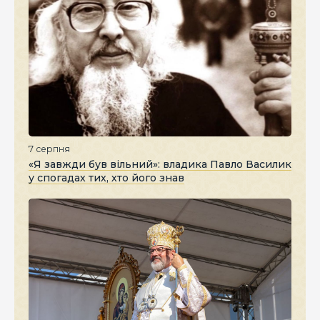
7 серпня
«Я завжди був вільний»: владика Павло Василик
у спогадах тих, хто його знав