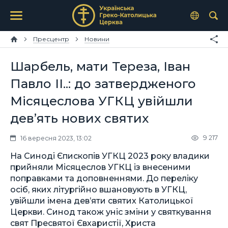
Пресцентр
Новини
Шарбель, мати Тереза, Іван
Павло ІІ..: до затвердженого
Місяцеслова УГКЦ увійшли
девʼять нових святих
9 217
16 вересня 2023, 13:02
На Синоді Єпископів УГКЦ 2023 року владики
прийняли Місяцеслов УГКЦ із внесеними
поправками та доповненнями. До переліку
осіб, яких літургійно вшановують в УГКЦ,
увійшли імена девʼяти святих Католицької
Церкви. Синод також уніс зміни у святкування
свят Пресвятої Євхаристії, Христа