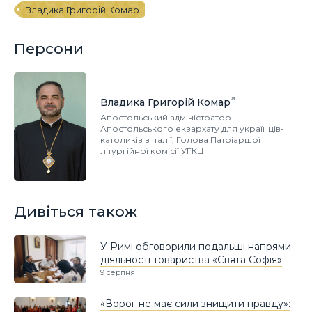
Владика Григорій Комар
Персони
Владика Григорій Комар
Апостольський адміністратор
Апостольського екзархату для українців-
католиків в Італії, Голова Патріаршої
літургійної комісії УГКЦ
Дивіться також
У Римі обговорили подальші напрями
діяльності товариства «Свята Софія»
9 серпня
«Ворог не має сили знищити правду»: