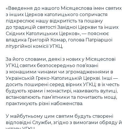
«Введення до нашого Місяцеслова імен святих
з інших Церков католицького сопричастя
підкреслює нашу відкритість та пошану
до традицій святості Західної Церкви та інших
Східних Католицьких Церков», — пояснює
владика Григорій Комар, голова Патріаршої
літургійної комісії УГКЦ.
За його словами, деякі з нових у Місяцеслові
УГКЦ святих безпосередньо пов’язані
з монашими чинами чи згромадженнями в
Українській Греко-Католицькій Церкві. Інші —
досить поширені серед вірних УГКЦ: в їх честь
будують храми і монастирі, називають вулиці,
встановлюють пам’ятники та почитають мощі,
практикують різні набоженства.
У майбутньому цим святим будуть створені
відповідні Служби, згідно з вимогами обряду й
уставу УГКЦ.