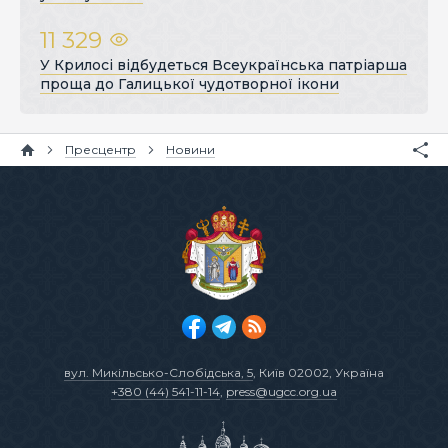
11 329
У Крилосі відбудеться Всеукраїнська патріарша
проща до Галицької чудотворної ікони
Пресцентр
Новини
вул. Микільсько-Слобідська, 5
, Київ 02002, Україна
+380 (44) 541-11-14
,
press@ugcc.org.ua