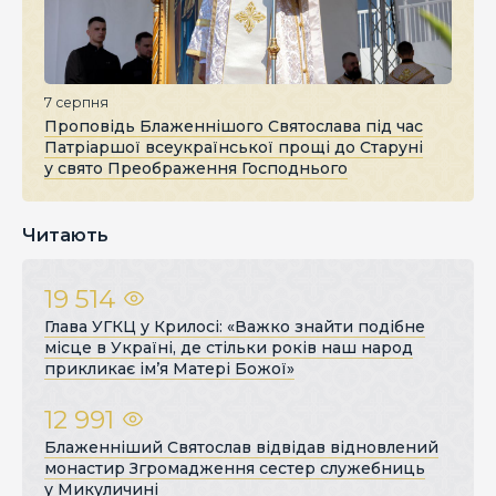
7 серпня
Проповідь Блаженнішого Святослава під час
Патріаршої всеукраїнської прощі до Старуні
у свято Преображення Господнього
Читають
19 514
Глава УГКЦ у Крилосі: «Важко знайти подібне
місце в Україні, де стільки років наш народ
прикликає ім’я Матері Божої»
12 991
Блаженніший Святослав відвідав відновлений
монастир Згромадження сестер служебниць
у Микуличині