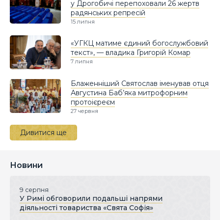
у Дрогобичі перепоховали 26 жертв
радянських репресій
15 липня
«УГКЦ матиме єдиний богослужбовий
текст», — владика Григорій Комар
7 липня
Блаженніший Святослав іменував отця
Августина Баб’яка митрофорним
протоієреєм
27 червня
Дивитися ще
Новини
9 серпня
У Римі обговорили подальші напрями
діяльності товариства «Свята Софія»