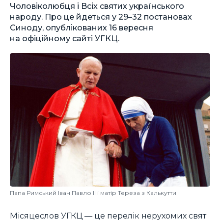
Чоловіколюбця і Всіх святих українського
народу. Про це йдеться у 29–32 постановах
Синоду, опублікованих 16 вересня
на офіційному сайті УГКЦ.
Папа Римський Іван Павло ІІ і матір Тереза з Калькутти
Місяцеслов УГКЦ — це перелік нерухомих свят