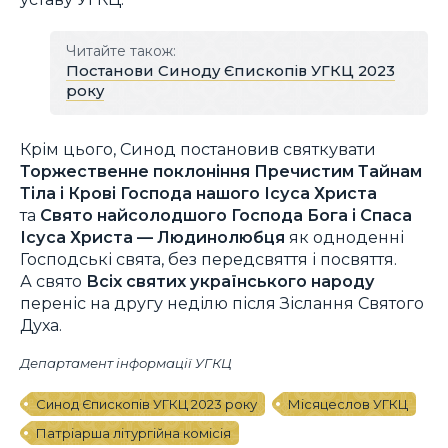
Читайте також:
Постанови Синоду Єпископів УГКЦ 2023
року
Крім цього, Синод постановив святкувати
Торжественне поклоніння Пречистим Тайнам
Тіла і Крові Господа нашого Ісуса Христа
та
Свято найсолодшого Господа Бога і Спаса
Ісуса Христа — Людинолюбця
як одноденні
Господські свята, без передсвяття і посвяття.
А свято
Всіх святих українського народу
переніс на другу неділю після Зіслання Святого
Духа.
Департамент інформації УГКЦ
Синод Єпископів УГКЦ 2023 року
Місяцеслов УГКЦ
Патріарша літургійна комісія