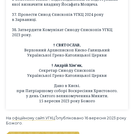
якої визначити владику Йосафата Мощича.
37. Провести Синод Єпископів УГКЦ 2024 року
в Зарваниці.
38. Затвердити Комунікат Синоду Єпископів УГКЦ
2023 року.
† СВЯТОСЛАВ,
Верховний Архиєпископ Києво-Галицький
Української Греко-Католицької Церкви
† Андрій Хім’як,
Секретар Синоду Єпископів
Української Греко-Католицької Церкви
Дано в Києві,
при Патріаршому соборі Воскресіння Христового,
у день Святого великомученика Микити,
15 вересня 2023 року Божого
На
офіційному сайті УГКЦ
опубліковано 16 вересня 2023 року
Божого.