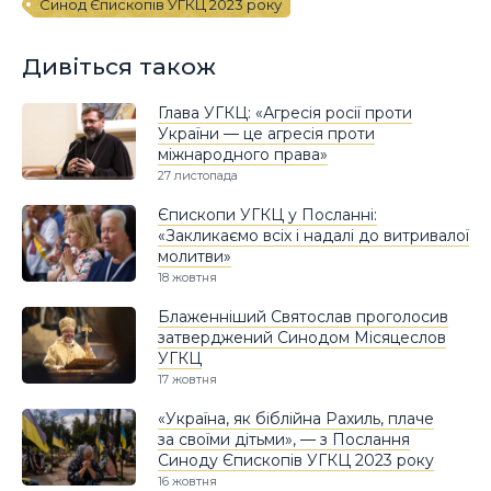
Синод Єпископів УГКЦ 2023 року
Дивіться також
Глава УГКЦ: «Агресія росії проти
України — це агресія проти
міжнародного права»
27 листопада
Єпископи УГКЦ у Посланні:
«Закликаємо всіх і надалі до витривалої
молитви»
18 жовтня
Блаженніший Святослав проголосив
затверджений Синодом Місяцеслов
УГКЦ
17 жовтня
«Україна, як біблійна Рахиль, плаче
за своїми дітьми», — з Послання
Синоду Єпископів УГКЦ 2023 року
16 жовтня