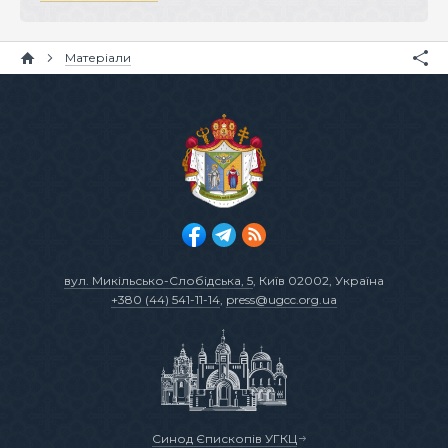
Матеріали
вул. Микільсько-Слобідська, 5
, Київ 02002, Україна
+380 (44) 541-11-14
,
press@ugcc.org.ua
Синод Єпископів УГКЦ