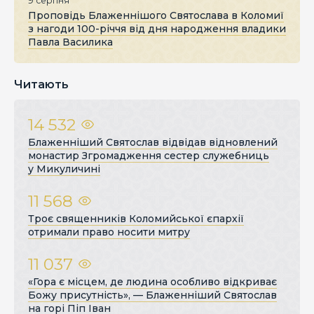
9 серпня
Проповідь Блаженнішого Святослава в Коломиї
з нагоди 100-річчя від дня народження владики
Павла Василика
Читають
14 532
Блаженніший Святослав відвідав відновлений
монастир Згромадження сестер служебниць
у Микуличині
11 568
Троє священників Коломийської єпархії
отримали право носити митру
11 037
«Гора є місцем, де людина особливо відкриває
Божу присутність», — Блаженніший Святослав
на горі Піп Іван