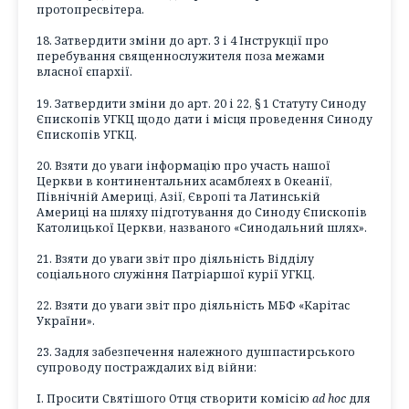
протопресвітера.
18. Затвердити зміни до арт. 3 і 4 Інструкції про
перебування священнослужителя поза межами
власної єпархії.
19. Затвердити зміни до арт. 20 і 22, § 1 Статуту Синоду
Єпископів УГКЦ щодо дати і місця проведення Синоду
Єпископів УГКЦ.
20. Взяти до уваги інформацію про участь нашої
Церкви в континентальних асамблеях в Океанії,
Північній Америці, Азії, Європі та Латинській
Америці на шляху підготування до Синоду Єпископів
Католицької Церкви, названого «Синодальний шлях».
21. Взяти до уваги звіт про діяльність Відділу
соціального служіння Патріаршої курії УГКЦ.
22. Взяти до уваги звіт про діяльність МБФ «Карітас
України».
23. Задля забезпечення належного душпастирського
супроводу постраждалих від війни:
I. Просити Святішого Отця створити комісію
ad hoc
для