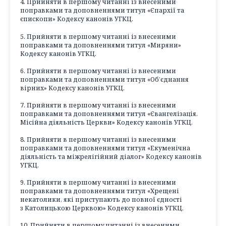
4. Прийняти в першому читанні із внесеними
поправками та доповненнями титул «Єпархії та
єпископи» Кодексу канонів УГКЦ.
5. Прийняти в першому читанні із внесеними
поправками та доповненнями титул «Миряни»
Кодексу канонів УГКЦ.
6. Прийняти в першому читанні із внесеними
поправками та доповненнями титул «Об’єднання
вірних» Кодексу канонів УГКЦ.
7. Прийняти в першому читанні із внесеними
поправками та доповненнями титул «Євангелізація.
Місійна діяльність Церкви» Кодексу канонів УГКЦ.
8. Прийняти в першому читанні із внесеними
поправками та доповненнями титул «Екуменічна
діяльність та міжрелігійний діалог» Кодексу канонів
УГКЦ.
9. Прийняти в першому читанні із внесеними
поправками та доповненнями титул «Хрещені
некатолики, які приступають до повної єдності
з Католицькою Церквою» Кодексу канонів УГКЦ.
10. Прийняти в першому читанні із внесеними