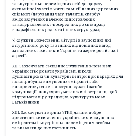
та внутрішньо переміщених осіб до щоразу
активнішої участі в житті та місії наших церковних
спільнот (дарування часу, талантів, скарбу)
аж до залучення належно підготовлених
та воцерковлених з-посеред них до співпраці
в парафіяльних радах та інших структурах;
7) служити Божественні Літургії в заупокійні дні
літургійного року та з інших відповідних нагод
за полеглих захисників України та жертв російської
агресії.
XII. Заохочувати священнослужителів з-поза меж
України створювати українські школи,
душпастирські чи культурні центри при парафіях для
новоприбулих вимушених емігрантів або,
використовуючи всі доступні сучасні засоби
комунікації, популяризувати наявні осередки, щоб
підтримати віру, традицію, культуру та мову
Батьківщини.
XIII. Заохочувати вірних УГКЦ давати добре
християнське свідчення українським вимушених
емігрантам і внутрішньо переміщеним особам
та виявляти до них гостинність.