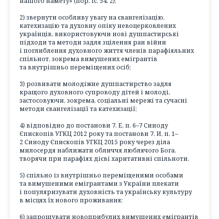
нашого намету» (пор. Іс. 54, 2);
2) звернути особливу увагу на євангелізацію,
катехизацію та духовну опіку невоцерковлених
українців, використовуючи нові душпастирські
підходи та методи задля зцілення ран війни
і поглиблення духовного життя членів парафіяльних
спільнот, зокрема вимушених емігрантів
та внутрішньо переміщених осіб;
3) розвивати молодіжне душпастирство задля
кращого духовного супроводу дітей і молоді,
застосовуючи, зокрема, соціальні мережі та сучасні
методи євангелізації та катехизації;
4) відповідно до постанови 7. Е, п. 6–7 Синоду
Єпископів УГКЦ 2012 року та постанови 7. И, п. 1–
2 Синоду Єпископів УГКЦ 2015 року через діла
милосердя наближати обличчя люблячого Бога,
творячи при парафіях дієві харитативні спільноти.
5) спільно із внутрішньо переміщеними особами
та вимушеними емігрантами з України плекати
і популяризувати духовність та українську культуру
в місцях їх нового проживання;
6) запрошувати новоприбулих вимушених емігрантів