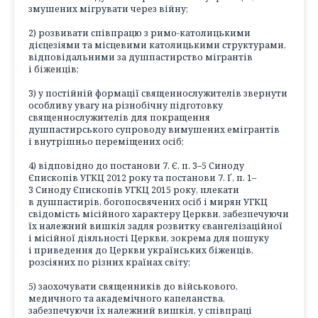
змушених мігрувати через війну;
2) розвивати співпрацю з римо-католицькими
дієцезіями та місцевими католицькими структурами,
відповідальними за душпастирство мігрантів
і біженців;
3) у постійній формації священнослужителів звернути
особливу увагу на різнобічну підготовку
священнослужителів для покращення
душпастирського супроводу вимушених емігрантів
і внутрішньо переміщених осіб;
4) відповідно до постанови 7. Є, п. 3–5 Синоду
Єпископів УГКЦ 2012 року та постанови 7. Ґ, п. 1–
3 Синоду Єпископів УГКЦ 2015 року, плекати
в душпастирів, богопосвячених осіб і мирян УГКЦ
свідомість місійного характеру Церкви, забезпечуючи
їх належний вишкіл задля розвитку євангелізаційної
і місійної діяльності Церкви, зокрема для пошуку
і приведення до Церкви українських біженців,
розсіяних по різних країнах світу;
5) заохочувати священників до військового,
медичного та академічного капеланства,
забезпечуючи їх належний вишкіл, у співпраці