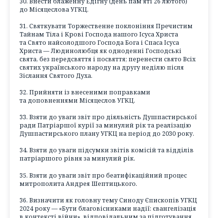
30. Внести блаженну Едігну (день пам’яті 26 лютого)
до Місяцеслова УГКЦ.
31. Святкувати Торжественне поклоніння Пречистим
Тайнам Тіла і Крові Господа нашого Ісуса Христа
та Свято найсолодшого Господа Бога і Спаса Ісуса
Христа — Людинолюбця як одноденні Господські
свята, без передсвяття і посвяття; перенести свято Всіх
святих українського народу на другу неділю після
Зіслання Святого Духа.
32. Прийняти із внесеними поправками
та доповненнями Місяцеслов УГКЦ.
33. Взяти до уваги звіт про діяльність Душпастирської
ради Патріаршої курії за минулий рік та реалізацію
Душпастирського плану УГКЦ на період до 2030 року.
34. Взяти до уваги підсумки звітів комісій та відділів
патріаршого рівня за минулий рік.
35. Взяти до уваги звіт про беатифікаційний процес
митрополита Андрея Шептицького.
36. Визначити як головну тему Синоду Єпископів УГКЦ
2024 року — «Бути благовісниками надії: євангелізація
в контексті війни», відповідальним за підготування