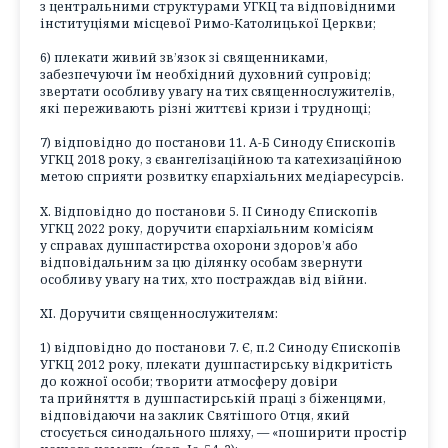
з центральними структурами УГКЦ та відповідними
інституціями місцевої Римо-Католицької Церкви;
6) плекати живий зв’язок зі священниками,
забезпечуючи їм необхідний духовний супровід;
звертати особливу увагу на тих священнослужителів,
які переживають різні життєві кризи і труднощі;
7) відповідно до постанови 11. А-Б Синоду Єпископів
УГКЦ 2018 року, з євангелізаційною та катехизаційною
метою сприяти розвитку єпархіальних медіаресурсів.
X. Відповідно до постанови 5. ІІ Синоду Єпископів
УГКЦ 2022 року, доручити єпархіальним комісіям
у справах душпастирства охорони здоров’я або
відповідальним за цю ділянку особам звернути
особливу увагу на тих, хто постраждав від війни.
XI. Доручити священнослужителям:
1) відповідно до постанови 7. Є, п.2 Синоду Єпископів
УГКЦ 2012 року, плекати душпастирську відкритість
до кожної особи; творити атмосферу довіри
та прийняття в душпастирській праці з біженцями,
відповідаючи на заклик Святішого Отця, який
стосується синодального шляху, — «поширити простір