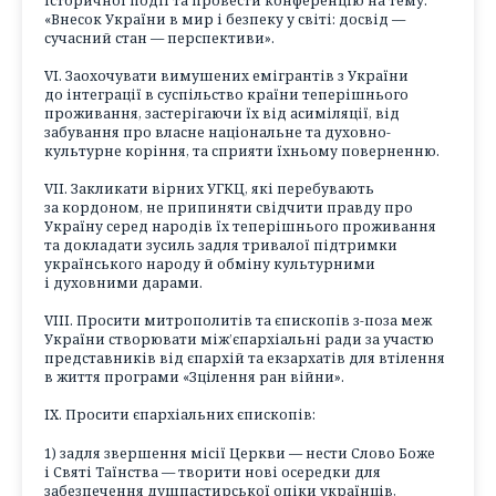
історичної події та провести конференцію на тему:
«Внесок України в мир і безпеку у світі: досвід —
сучасний стан — перспективи».
VI. Заохочувати вимушених емігрантів з України
до інтеграції в суспільство країни теперішнього
проживання, застерігаючи їх від асиміляції, від
забування про власне національне та духовно-
культурне коріння, та сприяти їхньому поверненню.
VII. Закликати вірних УГКЦ, які перебувають
за кордоном, не припиняти свідчити правду про
Україну серед народів їх теперішнього проживання
та докладати зусиль задля тривалої підтримки
українського народу й обміну культурними
і духовними дарами.
VIII. Просити митрополитів та єпископів з-поза меж
України створювати між’єпархіальні ради за участю
представників від єпархій та екзархатів для втілення
в життя програми «Зцілення ран війни».
IX. Просити єпархіальних єпископів:
1) задля звершення місії Церкви — нести Слово Боже
і Святі Таїнства — творити нові осередки для
забезпечення душпастирської опіки українців,