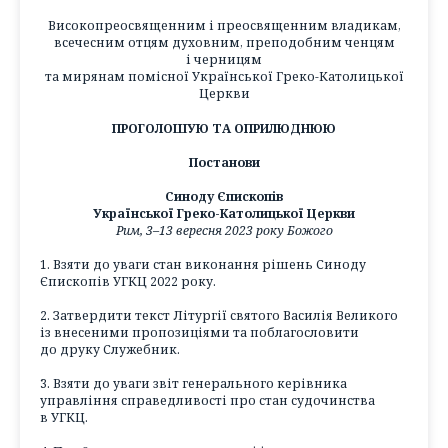
Високопреосвященним і преосвященним владикам,
всечесним отцям духовним, преподобним ченцям
і черницям
та мирянам помісної Української Греко-Католицької
Церкви
ПРОГОЛОШУЮ ТА ОПРИЛЮДНЮЮ
Постанови
Синоду Єпископів
Української Греко-Католицької Церкви
Рим, 3–13 вересня 2023 року Божого
1. Взяти до уваги стан виконання рішень Синоду
Єпископів УГКЦ 2022 року.
2. Затвердити текст Літургії святого Василія Великого
із внесеними пропозиціями та поблагословити
до друку Служебник.
3. Взяти до уваги звіт генерального керівника
управління справедливості про стан судочинства
в УГКЦ.