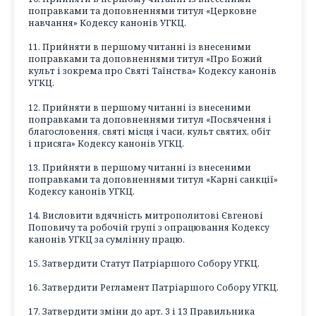
поправками та доповненнями титул «Церковне
навчання» Кодексу канонів УГКЦ.
11. Прийняти в першому читанні із внесеними
поправками та доповненнями титул «Про Божий
культ і зокрема про Святі Таїнства» Кодексу канонів
УГКЦ.
12. Прийняти в першому читанні із внесеними
поправками та доповненнями титул «Посвячення і
благословення, святі місця і часи, культ святих, обіт
і присяга» Кодексу канонів УГКЦ.
13. Прийняти в першому читанні із внесеними
поправками та доповненнями титул «Карні санкції»
Кодексу канонів УГКЦ.
14. Висловити вдячність митрополитові Євгенові
Поповичу та робочій групі з опрацювання Кодексу
канонів УГКЦ за сумлінну працю.
15. Затвердити Статут Патріаршого Собору УГКЦ.
16. Затвердити Регламент Патріаршого Собору УГКЦ.
17. Затвердити зміни до арт. 3 і 13 Правильника