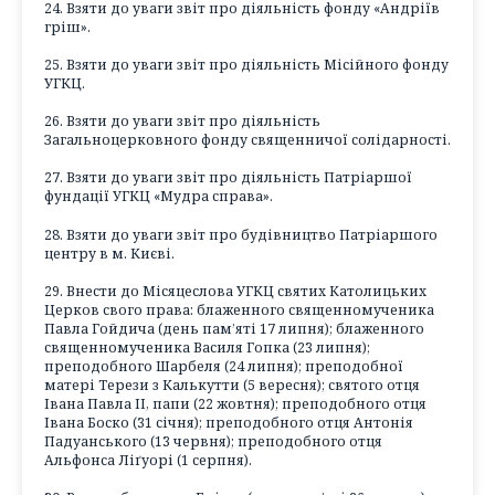
24. Взяти до уваги звіт про діяльність фонду «Андріїв
гріш».
25. Взяти до уваги звіт про діяльність Місійного фонду
УГКЦ.
26. Взяти до уваги звіт про діяльність
Загальноцерковного фонду священничої солідарності.
27. Взяти до уваги звіт про діяльність Патріаршої
фундації УГКЦ «Мудра справа».
28. Взяти до уваги звіт про будівництво Патріаршого
центру в м. Києві.
29. Внести до Місяцеслова УГКЦ святих Католицьких
Церков свого права: блаженного священномученика
Павла Гойдича (день пам’яті 17 липня); блаженного
священномученика Василя Гопка (23 липня);
преподобного Шарбеля (24 липня); преподобної
матері Терези з Калькутти (5 вересня); святого отця
Івана Павла ІІ, папи (22 жовтня); преподобного отця
Івана Боско (31 січня); преподобного отця Антонія
Падуанського (13 червня); преподобного отця
Альфонса Ліґуорі (1 серпня).