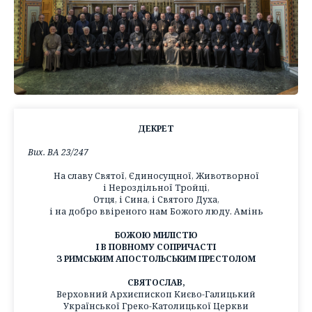
ДЕКРЕТ
Вих. ВА 23/247
На славу Святої, Єдиносущної, Животворної
і Нероздільної Тройці,
Отця, і Сина, і Святого Духа,
і на добро ввіреного нам Божого люду. Амінь
БОЖОЮ МИЛІСТЮ
І В ПОВНОМУ СОПРИЧАСТІ
З РИМСЬКИМ АПОСТОЛЬСЬКИМ ПРЕСТОЛОМ
СВЯТОСЛАВ,
Верховний Архиєпископ Києво-Галицький
Української Греко-Католицької Церкви