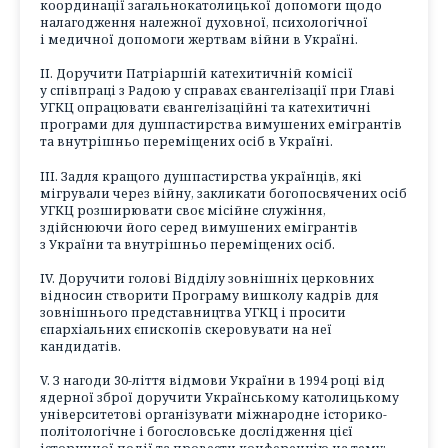
координації загальнокатолицької допомоги щодо
налагодження належної духовної, психологічної
і медичної допомоги жертвам війни в Україні.
II. Доручити Патріаршій катехитичній комісії
у співпраці з Радою у справах євангелізації при Главі
УГКЦ опрацювати євангелізаційні та катехитичні
програми для душпастирства вимушених емігрантів
та внутрішньо переміщених осіб в Україні.
III. Задля кращого душпастирства українців, які
мігрували через війну, закликати богопосвячених осіб
УГКЦ розширювати своє місійне служіння,
здійснюючи його серед вимушених емігрантів
з України та внутрішньо переміщених осіб.
IV. Доручити голові Відділу зовнішніх церковних
відносин створити Програму вишколу кадрів для
зовнішнього представництва УГКЦ і просити
єпархіальних єпископів скеровувати на неї
кандидатів.
V. З нагоди 30-ліття відмови України в 1994 році від
ядерної зброї доручити Українському католицькому
університетові організувати міжнародне історико-
політологічне і богословське дослідження цієї