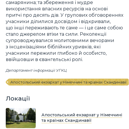
самарянина; та збереження і мудре
використання власних ресурсів на основі
притчі про десять дів. У групових обговореннях
учасники ділилися досвідом і відкривали,
що інші переживають те саме — і це саме собою
стало джерелом втіхи та сили. Реколекції
супроводжувалися молитовними вечорами
з інсценізаціями біблійних уривків, які
учасники пережили глибоко й особисто,
ввійшовши в євангельські ролі.
Департамент інформації УГКЦ
Апостольський екзархат у Німеччині та країнах Скандинавії
Локації
Апостольський екзархат у Німеччині
та країнах Скандинавії