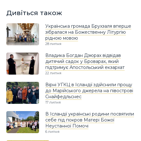
Дивіться також
Українська громада Брухзаля вперше
зібралася на Божественну Літургію
рідною мовою
28 липня
Владика Богдан Дзюрах відвідав
дитячий садок у Броварах, який
підтримує Апостольський екзархат
22 липня
Вірні УГКЦ в Ісландії здійснили прощу
до Марійського джерела на півострові
Снайфедльснес
17 липня
В Ісландії українські родини посвятили
себе під покров Матері Божої
Неустанної Помочі
6 липня