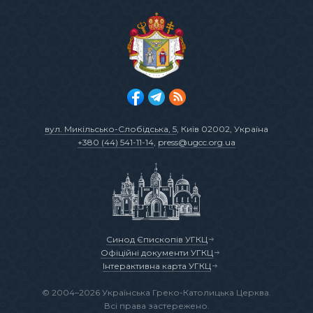
вул. Микільсько-Слобідська, 5
, Київ 02002, Україна
+380 (44) 541-11-14
,
press@ugcc.org.ua
Синод Єпископів УГКЦ
Офіційні документи УГКЦ
Інтерактивна карта УГКЦ
© 2004–2026 Українська Греко-Католицька Церква.
Всі права застережено.