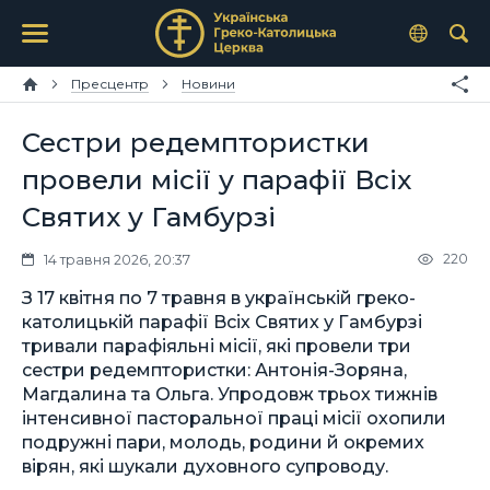
Пресцентр
Новини
Сестри редемптористки
провели місії у парафії Всіх
Святих у Гамбурзі
220
14 травня 2026, 20:37
З 17 квітня по 7 травня в українській греко-
католицькій парафії Всіх Святих у Гамбурзі
тривали парафіяльні місії, які провели три
сестри редемптористки: Антонія-Зоряна,
Магдалина та Ольга. Упродовж трьох тижнів
інтенсивної пасторальної праці місії охопили
подружні пари, молодь, родини й окремих
вірян, які шукали духовного супроводу.