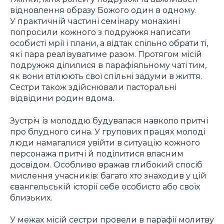
відновлення образу Божого один в одному.
У практичній частині семінару монахині
попросили кожного з подружжя написати
особисті мрії і плани, а відтак спільно обрати ті,
які пара реалізуватиме разом. Протягом місій
подружжя ділилися в парафіяльному чаті тим,
як вони втілюють свої спільні задуми в життя.
Сестри також здійснювали пасторальні
відвідини родин вдома.
Зустріч із молоддю будувалася навколо притчі
про блудного сина. У групових працях молоді
люди намагалися увійти в ситуацію кожного
персонажа притчі й поділитися власним
досвідом. Особливо вражав глибокий спосіб
мислення учасників: багато хто знаходив у цій
євангельській історії себе особисто або своїх
близьких.
У межах місій сестри провели в парафії молитву