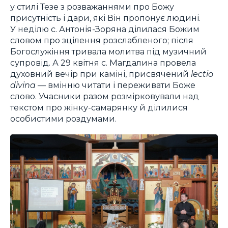
у стилі Тезе з розважаннями про Божу
присутність і дари, які Він пропонує людині.
У неділю с. Антонія-Зоряна ділилася Божим
словом про зцілення розслабленого; після
Богослужіння тривала молитва під музичний
супровід. А 29 квітня с. Магдалина провела
духовний вечір при каміні, присвячений
lectio
divina
— вмінню читати і переживати Боже
слово. Учасники разом розмірковували над
текстом про жінку-самарянку й ділилися
особистими роздумами.