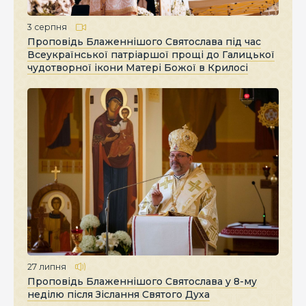
3 серпня
Проповідь Блаженнішого Святослава під час
Всеукраїнської патріаршої прощі до Галицької
чудотворної ікони Матері Божої в Крилосі
27 липня
Проповідь Блаженнішого Святослава у 8-му
неділю після Зіслання Святого Духа