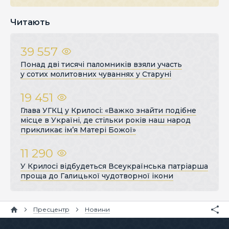
Читають
39 557
Понад дві тисячі паломників взяли участь
у сотих молитовних чуваннях у Старуні
19 451
Глава УГКЦ у Крилосі: «Важко знайти подібне
місце в Україні, де стільки років наш народ
прикликає ім’я Матері Божої»
11 290
У Крилосі відбудеться Всеукраїнська патріарша
проща до Галицької чудотворної ікони
Пресцентр
Новини