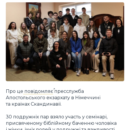
Про це
повідомляє
пресслужба
Апостольського екзархату в Німеччині
та країнах Скандинавії.
30 подружніх пар взяло участь у семінарі,
присвяченому біблійному баченню чоловіка
і жінки, їхніх ролей у подружжі та важливості