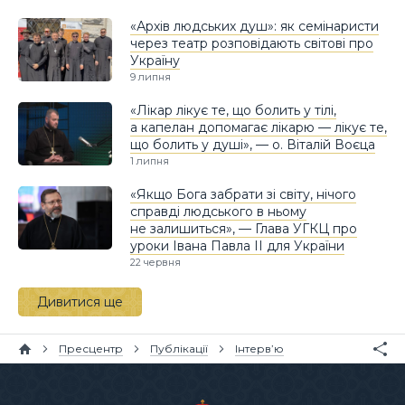
«Архів людських душ»: як семінаристи
через театр розповідають світові про
Україну
9 липня
«Лікар лікує те, що болить у тілі,
а капелан допомагає лікарю — лікує те,
що болить у душі», — о. Віталій Воєца
1 липня
«Якщо Бога забрати зі світу, нічого
справді людського в ньому
не залишиться», — Глава УГКЦ про
уроки Івана Павла II для України
22 червня
Дивитися ще
Пресцентр
Публікації
Інтерв’ю