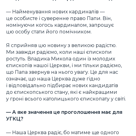
— Найменування нових кардиналів —
це особисте і суверенне право Папи. Він,
номінуючи когось кардиналом, запрошує
цю особу стати його помічником.
Я сприйняв цю новину з великою радістю.
Ми завжди радіємо, коли наші єпископи
ростуть. Владика Микола один із молодих
єпископів нашої Церкви, і ми тільки радіємо,
що Папа звернув на нього увагу. Це для нас
означає, що наша Церква дуже гідно
і відповідально підбирає нових кандидатів
до єпископського стану, які є найкращими
у гроні всього католицького єпископату у світі.
— А яке значення це проголошення має для
УГКЦ?
— Наша Церква радіє, бо матиме ще одного