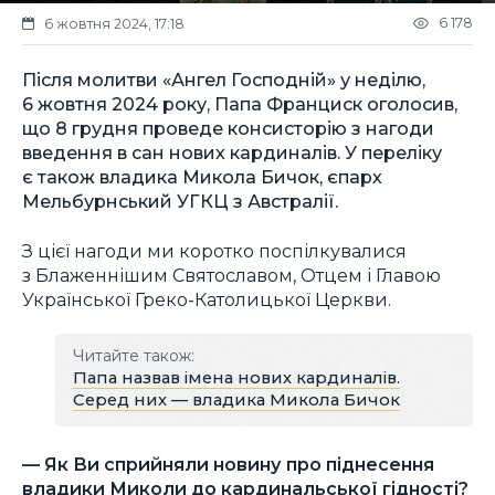
6 178
6 жовтня 2024, 17:18
Після молитви «Ангел Господній» у неділю,
6 жовтня 2024 року, Папа Франциск оголосив,
що 8 грудня проведе консисторію з нагоди
введення в сан нових кардиналів. У переліку
є також владика Микола Бичок, єпарх
Мельбурнський УГКЦ з Австралії.
З цієї нагоди ми коротко поспілкувалися
з Блаженнішим Святославом, Отцем і Главою
Української Греко-Католицької Церкви.
Читайте також:
Папа назвав імена нових кардиналів.
Серед них — владика Микола Бичок
— Як Ви сприйняли новину про піднесення
владики Миколи до кардинальської гідності?