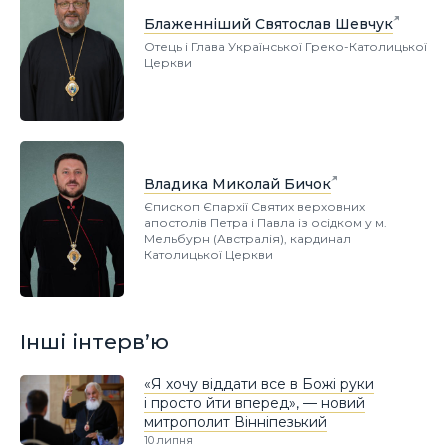
Блаженніший Святослав Шевчук
Отець і Глава Української Греко-Католицької
Церкви
Владика Миколай Бичок
Єпископ Єпархії Святих верховних
апостолів Петра і Павла із осідком у м.
Мельбурн (Австралія), кардинал
Католицької Церкви
Інші інтерв’ю
«Я хочу віддати все в Божі руки
і просто йти вперед», — новий
митрополит Вінніпезький
10 липня