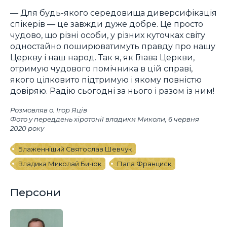
— Для будь-якого середовища диверсифікація
спікерів — це завжди дуже добре. Це просто
чудово, що різні особи, у різних куточках світу
одностайно поширюватимуть правду про нашу
Церкву і наш народ. Так я, як Глава Церкви,
отримую чудового помічника в цій справі,
якого цілковито підтримую і якому повністю
довіряю. Радію сьогодні за нього і разом із ним!
Розмовляв о. Ігор Яців
Фото у переддень хіротонії владики Миколи, 6 червня
2020 року
Блаженніший Святослав Шевчук
Владика Миколай Бичок
Папа Франциск
Персони