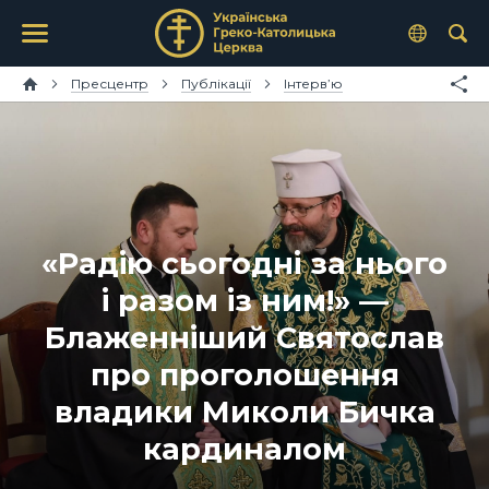
Пресцентр
Публікації
Інтерв’ю
«Радію сьогодні за нього
і разом із ним!» —
Блаженніший Святослав
про проголошення
владики Миколи Бичка
кардиналом