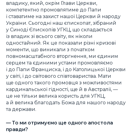
владику, який, окрім Глави Церкви,
компетентно промовлятиме до Папи
і ставатиме на захист нашої Церкви й народу
України. Сьогодні наш єпископат, зібраний
у Синоді Єпископів УГКЦ, що складається
із владик зі всього світу, як ніколи
одностайний. Як це показали різні кризові
моменти, що виникали з початком
повномасштабного вторгнення, ми єдиним
серцем та єдиними устами промовляємо
і до Папи Франциска, і до Католицької Церкви
у світі, і до світового співтовариства. Мати
ще одного такого промовця з можливостями
кардинальської гідності, ще й в Австралії, —
це не тільки велика користь для УГКЦ,
а й велика благодать Божа для нашого народу
та держави.
— То ми отримуємо ще одного апостола
правди?