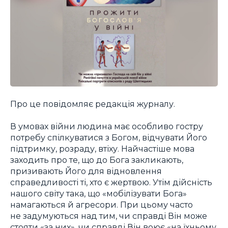
Про це повідомляє редакція журналу.
В умовах війни людина має особливо гостру
потребу спілкуватися з Богом, відчувати Його
підтримку, розраду, втіху. Найчастіше мова
заходить про те, що до Бога закликають,
призивають Його для відновлення
справедливості ті, хто є жертвою. Утім дійсність
нашого світу така, що «мобілізувати Бога»
намагаються й агресори. При цьому часто
не задумуються над тим, чи справді Він може
стояти «за них», чи справді Він воює «на їхньому