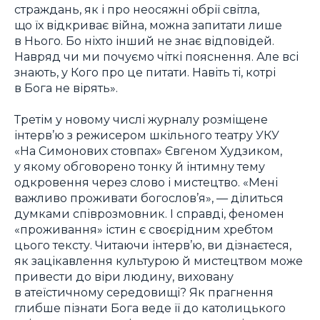
страждань, як і про неосяжні обрії світла,
що їх відкриває війна, можна запитати лише
в Нього. Бо ніхто інший не знає відповідей.
Навряд чи ми почуємо чіткі пояснення. Але всі
знають, у Кого про це питати. Навіть ті, котрі
в Бога не вірять».
Третім у новому числі журналу розміщене
інтерв’ю з режисером шкільного театру УКУ
«На Симонових стовпах» Євгеном Худзиком,
у якому обговорено тонку й інтимну тему
одкровення через слово і мистецтво. «Мені
важливо проживати богослов’я», — ділиться
думками співрозмовник. І справді, феномен
«проживання» істин є своєрідним хребтом
цього тексту. Читаючи інтерв’ю, ви дізнаєтеся,
як зацікавлення культурою й мистецтвом може
привести до віри людину, виховану
в атеїстичному середовищі? Як прагнення
глибше пізнати Бога веде її до католицького