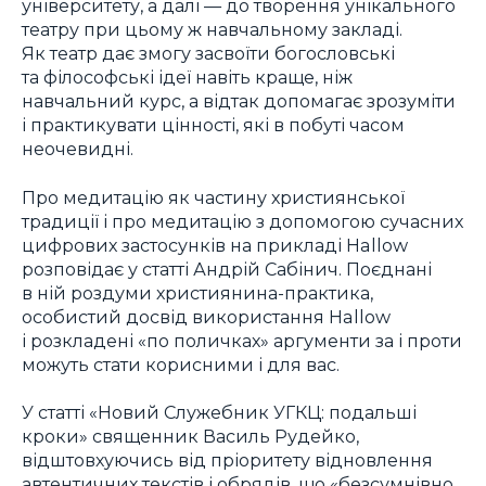
університету, а далі — до творення унікального
театру при цьому ж навчальному закладі.
Як театр дає змогу засвоїти богословські
та філософські ідеї навіть краще, ніж
навчальний курс, а відтак допомагає зрозуміти
і практикувати цінності, які в побуті часом
неочевидні.
Про медитацію як частину християнської
традиції і про медитацію з допомогою сучасних
цифрових застосунків на прикладі Hallow
розповідає у статті Андрій Сабінич. Поєднані
в ній роздуми християнина-практика,
особистий досвід використання Hallow
і розкладені «по поличках» аргументи за і проти
можуть стати корисними і для вас.
У статті «Новий Служебник УГКЦ: подальші
кроки» священник Василь Рудейко,
відштовхуючись від пріоритету відновлення
автентичних текстів і обрядів, що «безсумнівно