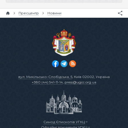
Пресцентр
Новини
вул. Микільсько-Слобідська, 5
, Київ 02002, Україна
+380 (44) 541-11-14
,
press@ugcc.org.ua
Синод Єпископів УГКЦ
Офіційні документи УГКЦ