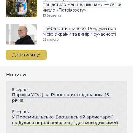
пощастило менше, ніж нам», — свіже
число «Патріярхату»
13 березня
Треба сіяти широко. Роздуми про
місію України та виміри сучасності
28 лютого
Дивитися ще
Новини
8 серпня
Парафія УГКЦ на Рівненщині відзначила 15-
річчя
8 серпня
У Перемишльсько-Варшавській архиєпархії
відбулися перші реколекції для молодих сімей