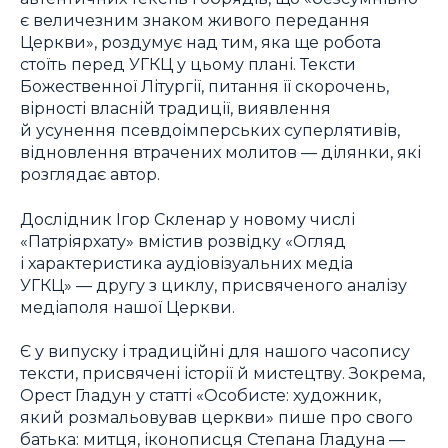
є величезним знаком живого передання
Церкви», роздумує над тим, яка ще робота
стоїть перед УГКЦ у цьому плані. Тексти
Божественної Літургії, питання її скорочень,
вірності власній традиції, виявлення
й усунення псевдоімперських суперлятивів,
відновлення втрачених молитов — ділянки, які
розглядає автор.
Дослідник Ігор Скленар у новому числі
«Патріярхату» вмістив розвідку «Огляд
і характеристика аудіовізуальних медіа
УГКЦ» — другу з циклу, присвяченого аналізу
медіаполя нашої Церкви.
Є у випуску і традиційні для нашого часопису
тексти, присвячені історії й мистецтву. Зокрема,
Орест Гладун у статті «Особисте: художник,
який розмальовував церкви» пише про свого
батька: митця, іконописця Степана Гладуна —