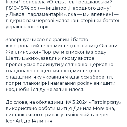
Ігоря Чорновола «Отець Лев Трещаківський
(1810–1874 рр.) — ініціатор „Народного дому“
у Львові, парламентарій», яка — ми впевнені —
відкриє вам чергові малознані сторінки багатої
української історії.
Завершує число яскравий і багато
ілюстрований текст мистецтвознавиці Оксани
Жеплинської «Портрети єпископів з роду
Шептицьких», завдяки якому вкотре
пропонуємо поринути у світ нашої церковної
і національної ідентичності, мистецької
спадщини, яку українцям вдалося зберегти,
попри планомірні намагання росіян знищити
нас, щоби і сліду не залишилося.
До слова, на обкладинці № 3 2024 «Патріярхату»
використано роботи митця Данила Мовчана,
виставка якого триває у львівській галереї
IconArt до 14 липня.