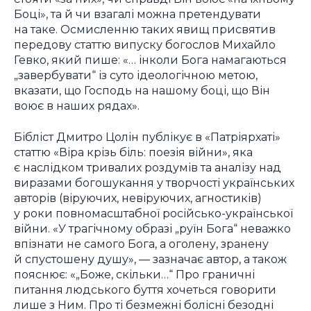
Боці», та й чи взагалі можна претендувати
на таке. Осмисленню таких явищ присвятив
передову статтю випуску богослов Михайло
Гевко, який пише: «… інколи Бога намагаються
„завербувати“ із суто ідеологічною метою,
вказати, що Господь на нашому боці, що Він
воює в наших рядах».
Бібліст Дмитро Цолін публікує в «Патріярхаті»
статтю «Віра крізь біль: поезія війни», яка
є наслідком тривалих роздумів та аналізу над
виразами богошукання у творчості українських
авторів (віруючих, невіруючих, агностиків)
у роки повномасштабної російсько-української
війни. «У трагічному образі „руїн Бога“ неважко
впізнати не самого Бога, а оголену, зранену
й спустошену душу», — зазначає автор, а також
пояснює: «„Боже, скільки…“ Про граничні
питання людського буття хочеться говорити
лише з Ним. Про ті безмежні болісні безодні