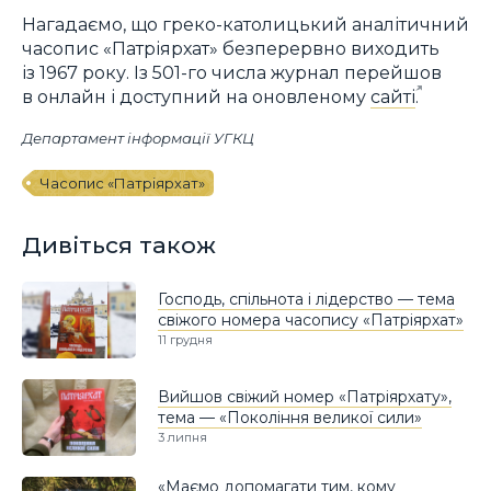
Нагадаємо, що греко-католицький аналітичний
часопис «Патріярхат» безперервно виходить
із 1967 року. Із 501-го числа журнал перейшов
в онлайн і доступний на оновленому
сайті
.
Департамент інформації УГКЦ
Часопис «Патріярхат»
Дивіться також
Господь, спільнота і лідерство — тема
свіжого номера часопису «Патріярхат»
11 грудня
Вийшов свіжий номер «Патріярхату»,
тема — «Покоління великої сили»
3 липня
«Маємо допомагати тим, кому