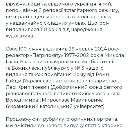
віруючу людину, свідомого українця, який,
попри війни й репресії тоталітарного режиму,
не втратив ідентичності, а працював навіть
у надзвичайно складних умовах. Цьогоріч
виповнилося 110 років від народження
художника.
Своє 100-річчя відзначив 29 червня 2024 року
редактор «Патріярхату» 1977–2002 років Микола
Галів. Бажаючи ювілярові многих і благих літ
та Божих ласк, публікуємо у № 3 нашого
видання також привітання йому від Роми
Гайди (Українське патріархальне товариство),
Лесі Крип’якевич (Доброчинний фонд святого
рівноапостольного великого Київського князя
Володимира), Мирослава Мариновича
(Український католицький університет).
Продовжуючи рубрику історичних портретів,
ми вмістили до нового випуску статтю історика