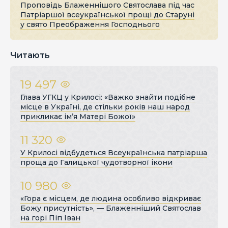
Проповідь Блаженнішого Святослава під час
Патріаршої всеукраїнської прощі до Старуні
у свято Преображення Господнього
Читають
19 497
Глава УГКЦ у Крилосі: «Важко знайти подібне
місце в Україні, де стільки років наш народ
прикликає ім’я Матері Божої»
11 320
У Крилосі відбудеться Всеукраїнська патріарша
проща до Галицької чудотворної ікони
10 980
«Гора є місцем, де людина особливо відкриває
Божу присутність», — Блаженніший Святослав
на горі Піп Іван