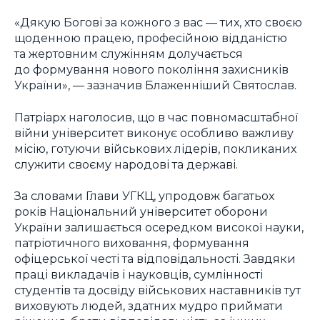
«Дякую Богові за кожного з вас — тих, хто своєю
щоденною працею, професійною відданістю
та жертовним служінням долучається
до формування нового покоління захисників
України», — зазначив Блаженніший Святослав.
Патріарх наголосив, що в час повномасштабної
війни університет виконує особливо важливу
місію, готуючи військових лідерів, покликаних
служити своєму народові та державі.
За словами Глави УГКЦ, упродовж багатьох
років Національний університет оборони
України залишається осередком високої науки,
патріотичного виховання, формування
офіцерської честі та відповідальності. Завдяки
праці викладачів і науковців, сумлінності
студентів та досвіду військових наставників тут
виховують людей, здатних мудро приймати