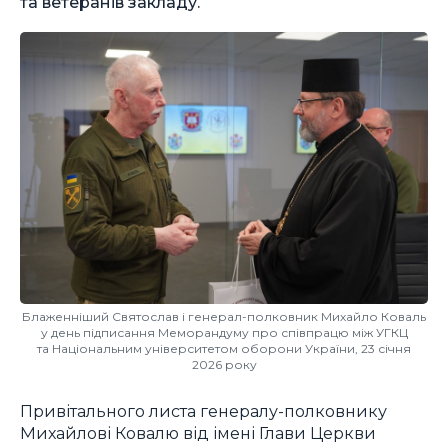
та ветеранів закладу.
Блаженніший Святослав і генерал-полковник Михайло Коваль
у день підписання Меморандуму про співпрацю між УГКЦ
та Національним університетом оборони України, 23 січня
2026 року
Привітального листа генералу-полковнику
Михайлові Ковалю від імені Глави Церкви