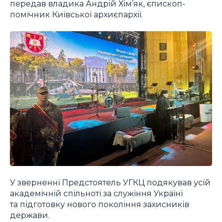
передав владика Андрій Хім’як, єпископ-
помічник Київської архиєпархії.
У зверненні Предстоятель УГКЦ подякував усій
академічній спільноті за служіння Україні
та підготовку нового покоління захисників
держави.