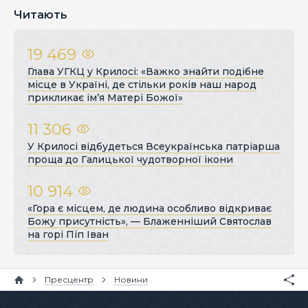
Читають
19 469
Глава УГКЦ у Крилосі: «Важко знайти подібне
місце в Україні, де стільки років наш народ
прикликає ім’я Матері Божої»
11 306
У Крилосі відбудеться Всеукраїнська патріарша
проща до Галицької чудотворної ікони
10 914
«Гора є місцем, де людина особливо відкриває
Божу присутність», — Блаженніший Святослав
на горі Піп Іван
Пресцентр
Новини