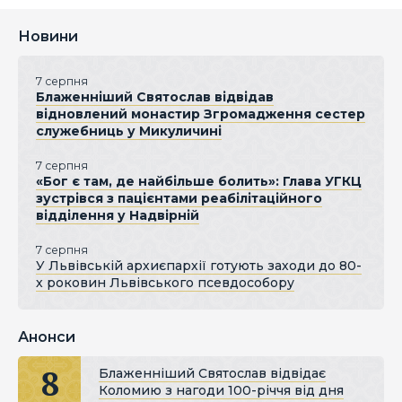
Новини
7 серпня
Блаженніший Святослав відвідав
відновлений монастир Згромадження сестер
служебниць у Микуличині
7 серпня
«Бог є там, де найбільше болить»: Глава УГКЦ
зустрівся з пацієнтами реабілітаційного
відділення у Надвірній
7 серпня
У Львівській архиєпархії готують заходи до 80-
х роковин Львівського псевдособору
Анонси
8
Блаженніший Святослав відвідає
Коломию з нагоди 100-річчя від дня