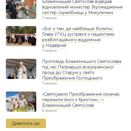
Блаженніший Святослав відвідав
відновлений монастир Згромадження
сестер служебниць у Микуличині
7 серпня
«Бог є там, де найбільше болить»:
Глава УГКЦ зустрівся з пацієнтами
реабілітаційного відділення
у Надвірній
7 серпня
Проповідь Блаженнішого Святослава
під час Патріаршої всеукраїнської
прощі до Старуні у свято
Преображення Господнього
7 серпня
«Святкувати Преображення означає
пережити його з Христом», —
Блаженніший Святослав
6 серпня
Дивитися ще