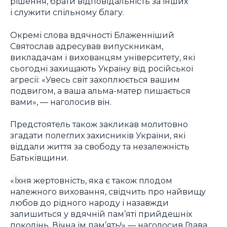
рішення, брати відповідальність за інших
і служити спільному благу.
Окремі слова вдячності Блаженніший
Святослав адресував випускникам,
викладачам і вихованцям університету, які
сьогодні захищають Україну від російської
агресії: «Увесь світ захоплюється вашим
подвигом, а ваша альма-матер пишається
вами», — наголосив він.
Предстоятель також закликав молитовно
згадати полеглих захисників України, які
віддали життя за свободу та незалежність
Батьківщини.
«Їхня жертовність, яка є також плодом
належного виховання, свідчить про найвищу
любов до рідного народу і назавжди
залишиться у вдячній пам’яті прийдешніх
поколінь. Вічна їм пам’ять!» — наголосив Глава