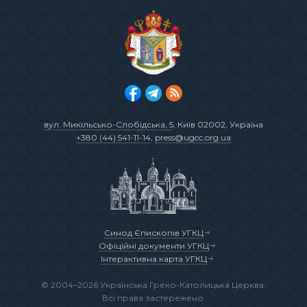
вул. Микільсько-Слобідська, 5
, Київ 02002, Україна
+380 (44) 541-11-14
,
press@ugcc.org.ua
Синод Єпископів УГКЦ
Офіційні документи УГКЦ
Інтерактивна карта УГКЦ
© 2004–2026 Українська Греко-Католицька Церква.
Всі права застережено.