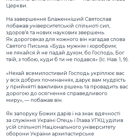
Церкви.
На завершення Блаженніший Святослав
побажав університетській спільноті сил,
здоров’я та нових наукових звершень.
Як дороговказ для кожного він нагадав слова
Святого Письма: «Будь мужнім і хоробрим;
не лякайся й не падай духом, бо Господь, Бог
твій, з тобою, куди б ти не подався» (Іс. Нав. 1, 9).
«Нехай всемилостивий Господь укріплює вас
у всіх добрих починаннях, дарує вам мудрість
у прийнятті важливих рішень та провадить вас
дорогою до осягнення справедливого
миру», — побажав він.
Як запоруку Божих дарів і на знак вдячності
за служіння Україні Отець і Глава УГКЦ уділив
усій спільноті Національного університету
оборони України архипастирське