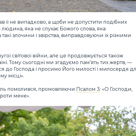
дав її не випадково, а щоби не допустити подібних
 людина, яка не слухає Божого слова, яка
 такі злочини і звірства, виправдовуючи їх різними
Другої світової війни, але це продовжується також
раїні. Тому сьогодні ми згадуємо пам’ять тих жертв, —
я до Господа і просимо Його милості і милосердя д
му місці».
силь помолився, промовляючи
Псалом 3
: «О Господи,
проти мене».