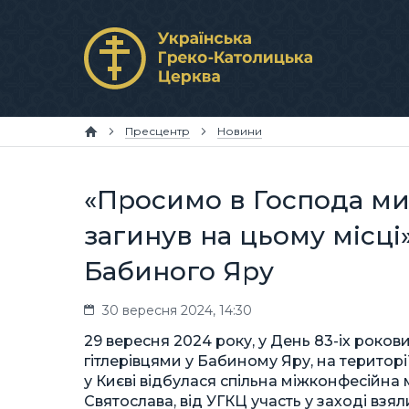
Пресцентр
Новини
«Просимо в Господа мил
загинув на цьому місці
Бабиного Яру
30 вересня 2024, 14:30
29 вересня 2024 року, у День 83-іх роков
гітлерівцями у Бабиному Яру, на територ
у Києві відбулася спільна міжконфесійна
Святослава, від УГКЦ участь у заході взя