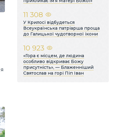
прикликає ім’я Матері Божої»
11 308
У Крилосі відбудеться
Всеукраїнська патріарша проща
до Галицької чудотворної ікони
10 923
«Гора є місцем, де людина
особливо відкриває Божу
присутність», — Блаженніший
ля
Святослав на горі Піп Іван