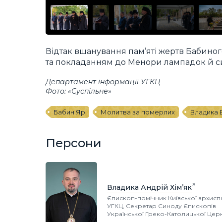
Відтак вшанування пам’яті жертв Бабин
та покладанням до Менори лампадок й си
Департамент інформації УГКЦ
Фото: «Суспільне»
Бабин Яр
Молитва за померлих
Владика 
Персони
Владика Андрій Хім’як
Єпископ-помічник Київської архиєпа
УГКЦ, Секретар Синоду Єпископів
Української Греко-Католицької Цер