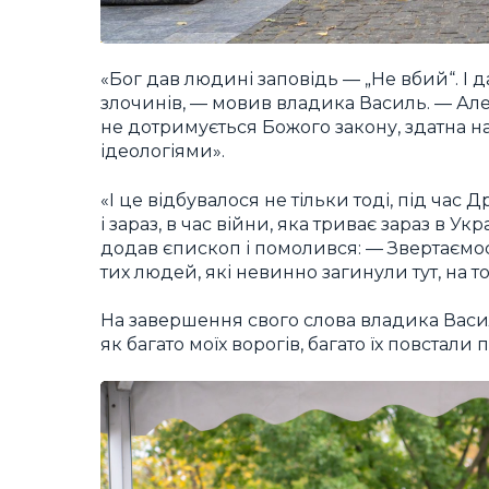
«Бог дав людині заповідь — „Не вбий“. І 
злочинів, — мовив владика Василь. — Але
не дотримується Божого закону, здатна на
ідеологіями».
«І це відбувалося не тільки тоді, під час 
і зараз, в час війни, яка триває зараз в Ук
додав єпископ і помолився: — Звертаємос
тих людей, які невинно загинули тут, на то
На завершення свого слова владика Ва
як багато моїх ворогів, багато їх повстали 