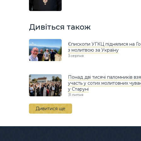
Дивіться також
Єпископи УГКЦ піднялися на Г
з молитвою за Україну
3 серпня
Понад дві тисячі паломників вз
участь у сотих молитовних чува
у Старуні
31 липня
Дивитися ще