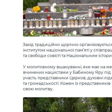
Захід традиційно щорічно організовуєтьс
інститутом національної пам’яті у співпр
та свободи совісті та Національним істо
У молитовному вшануванні, яке має на мет
вчинених нацистами у Бабиному Яру під ча
участь представники Церков, духовні лі
та громадськості. Кожен із представників
свою молитву.