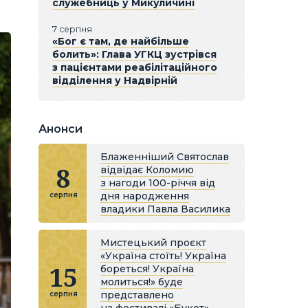
служебниць у Микуличині
7 серпня
«Бог є там, де найбільше
болить»: Глава УГКЦ зустрівся
з пацієнтами реабілітаційного
відділення у Надвірній
Анонси
Блаженніший Святослав
8
відвідає Коломию
з нагоди 100-річчя від
дня народження
серпня
владики Павла Василика
Мистецький проєкт
«Україна стоїть! Україна
15
бореться! Україна
молиться!» буде
представлено
серпня