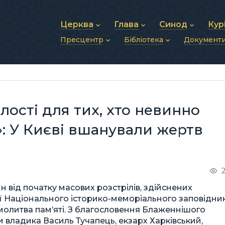
Церква
Глава
Синод
Кур
Пресцентр
Бібліотека
Документ
Про УГКЦ
Блаженніший Святослав
Синод Єпископів
Душп
Історія УГКЦ
Біографія
Архиєрейський Си
Фіна
Новини
Святе Письмо
Структура УГКЦ
Фотографії
Митрополичі Сино
Зв’яз
Анонси
Богослужіння
Майбутнє УГКЦ
Щоденні відеозвернення
Єпископи
Адмі
Публікації
Молитви
Інші 
Історії
Подкасти
ості для тих, хто невинно
Фото та відео
Архів новин (2013–2022)
»: У Києві вшанували жертв
ин від початку масових розстрілів, здійснених
ії Національного історико-меморіального заповідни
 молитва пам’яті. З благословення Блаженнішого
ли владика Василь Тучапець, екзарх Харківський,