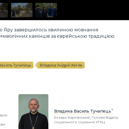
ого Яру завершилось хвилиною мовчання
мволічних камінців за єврейською традицією.
Василь Тучапець
Владика Андрій Хім’як
Владика Василь Тучапець
рхії
Екзарх Харківський, Голова Відділу
соціального служіння УГКЦ
кви