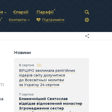
ія
Єпархії
Парафії
и
Контакти
Підтримати
астирська рада
нод
нсово-господарська діяльність
Загальна інформація
ди
ки та комунікації
Глава УГКЦ
ністративні питання
Синоди Єпископів
підрозділи
Трибунал
Патріарша курія
Новини
Єпархії та екзархати
8 серпня
ВРЦіРО закликала релігійних
лідерів світу долучитися
до Всесвітньої молитви
за Україну 24 серпня
271
7 серпня
ка
Блаженніший Святослав
відвідав відновлений монастир
Згромадження сестер