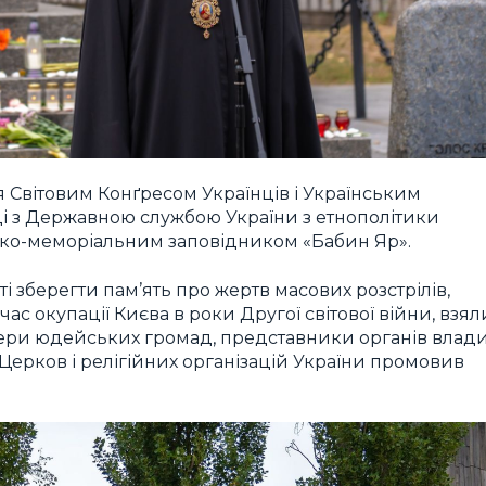
я Світовим Конґресом Українців і Українським
аці з Державною службою України з етнополітики
рико-меморіальним заповідником «Бабин Яр».
і зберегти пам’ять про жертв масових розстрілів,
с окупації Києва в роки Другої світової війни, взял
дери юдейських громад, представники органів влад
 Церков і релігійних організацій України промовив