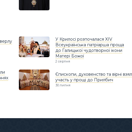
У Крилосі розпочалася XIV
оверлу
Всеукраїнська патріарша проща
до Галицької чудотворної ікони
Матері Божої
2 серпня
яли
Єпископи, духовенство та вірні взя
ннях
участь у прощі до Прилбич
30 липня