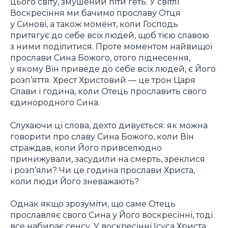
цього світу, змушений піти геть. У світлі
Воскресіння ми бачимо прославу Отця
у Синові, а також момент, коли Господь
притягує до себе всіх людей, щоб тією славою
з ними поділитися. Проте моментом найвищої
прослави Сина Божого, отого піднесення,
у якому Він приведе до себе всіх людей, є Його
розп’яття. Хрест Христовий — це трон Царя
Слави і година, коли Отець прославить свого
єдинородного Сина.
Слухаючи ці слова, дехто дивується: як можна
говорити про славу Сина Божого, коли Він
страждав, коли Його привселюдно
принижували, засудили на смерть, зреклися
і розп’яли? Чи це година прослави Христа,
коли люди Його зневажають?
Однак якщо зрозуміти, що саме Отець
прославляє свого Сина у Його воскресінні, тоді
все набирає сенсу. У воскресінні Ісуса Христа