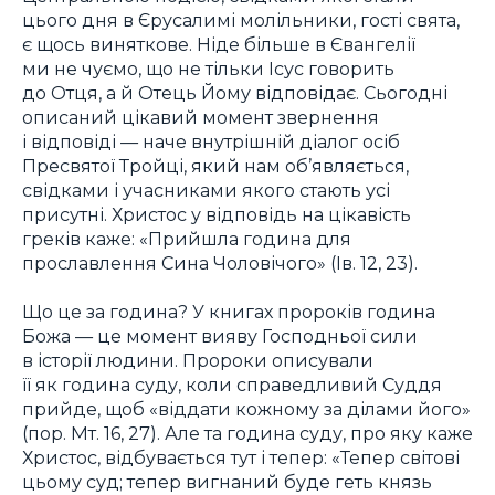
цього дня в Єрусалимі молільники, гості свята,
є щось виняткове. Ніде більше в Євангелії
ми не чуємо, що не тільки Ісус говорить
до Отця, а й Отець Йому відповідає. Сьогодні
описаний цікавий момент звернення
і відповіді — наче внутрішній діалог осіб
Пресвятої Тройці, який нам об’являється,
свідками і учасниками якого стають усі
присутні. Христос у відповідь на цікавість
греків каже: «Прийшла година для
прославлення Сина Чоловічого» (Ів. 12, 23).
Що це за година? У книгах пророків година
Божа — це момент вияву Господньої сили
в історії людини. Пророки описували
її як година суду, коли справедливий Суддя
прийде, щоб «віддати кожному за ділами його»
(пор. Мт. 16, 27). Але та година суду, про яку каже
Христос, відбувається тут і тепер: «Тепер світові
цьому суд; тепер вигнаний буде геть князь