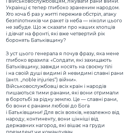
і військовослужбовцям, лікувати рани війни.
Українці є тепер глибоко зраненим народом.
Хто хоча б раз у житті пережив обстріл, атаку
безпілотників чи ракет із неба — ніколи цього
не забуде. Що ж сказати про наших хлопців
і дівчат на фронті, які вже четвертий рік
боронять Батьківщину?
З уст цього генерала я почув фразу, яка мене
глибоко вразила: «Солдати, які захищають
Батьківщину, завжди носять на своєму тілі
і на своїй душі видимі й невидимі славні рани
(англ. „noble injuries“) війни».
Військовослужбовці всіх країн і народів
пишаються тими ранами, які вони отримали
в боротьбі за рідну землю. Це — славні рани,
бо вони є ранами любові до Бога
і Батьківщини! Для всіх вояків, незалежно від
народу, континенту, вони цінніші від
державних нагород, які вішає на груди
президент чи командувач.