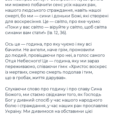
ми можемо побачити сенс усіх наших ран,
нашого людського страждання, навіть нашої
смерті, бо ми — сини і доньки Божі, які створені
для воскресіння. Це — світло, про яке чуємо:
«Поки у вас світло — віруйте у світло, щоб світла
синами вам стати!» (Ів. 12, 36).
Ось це — година, про яку чуємо і яку всі
бачили. Не ангели, наче грім, промовили
до людей, провіщаючи про неї, а голос самого
Отця Небесного! Це — година, яку ми зараз
переживаємо, співаючи гімн: «Христос воскрес
із мертвих, смертю смерть подолав і тим,
що в гробах, життя дарував».
Слухаючи слово про годину і про славу Сина
Божого, ми стаємо свідками того, як Господь
Бог у дивний спосіб у час нашого народного
болю і страждання, у час наших ран прославляє
Україну. Ми дивимося на обставини цієї