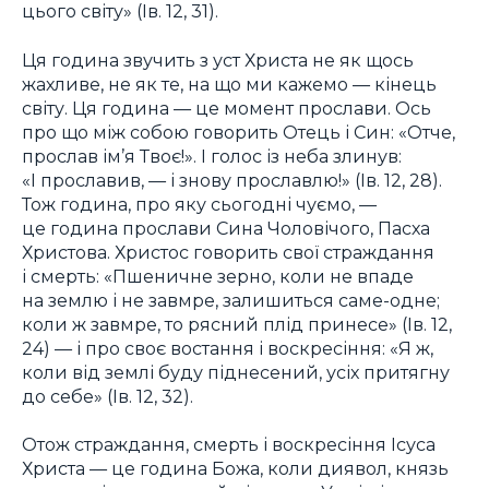
цього світу» (Ів. 12, 31).
Ця година звучить з уст Христа не як щось
жахливе, не як те, на що ми кажемо — кінець
світу. Ця година — це момент прослави. Ось
про що між собою говорить Отець і Син: «Отче,
прослав ім’я Твоє!». І голос із неба злинув:
«І прославив, — і знову прославлю!» (Ів. 12, 28).
Тож година, про яку сьогодні чуємо, —
це година прослави Сина Чоловічого, Пасха
Христова. Христос говорить свої страждання
і смерть: «Пшеничне зерно, коли не впаде
на землю і не завмре, залишиться саме-одне;
коли ж завмре, то рясний плід принесе» (Ів. 12,
24) — і про своє востання і воскресіння: «Я ж,
коли від землі буду піднесений, усіх притягну
до себе» (Ів. 12, 32).
Отож страждання, смерть і воскресіння Ісуса
Христа — це година Божа, коли диявол, князь