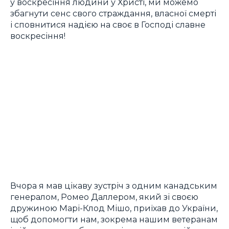
у воскресіння людини у Христі, ми можемо
збагнути сенс свого страждання, власної смерті
і сповнитися надією на своє в Господі славне
воскресіння!
Вчора я мав цікаву зустріч з одним канадським
генералом, Ромео Даллером, який зі своєю
дружиною Марі-Клод Мішо, приїхав до України,
щоб допомогти нам, зокрема нашим ветеранам