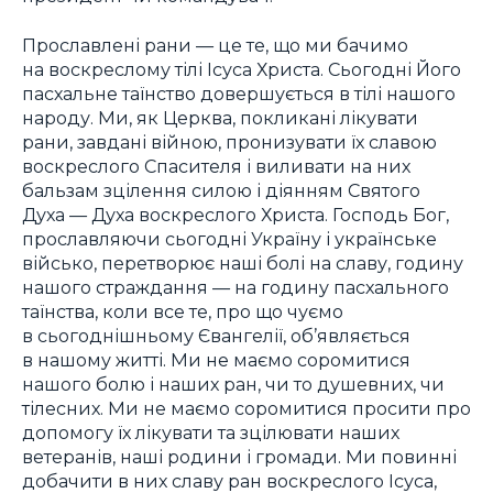
Прославлені рани — це те, що ми бачимо
на воскреслому тілі Ісуса Христа. Сьогодні Його
пасхальне таїнство довершується в тілі нашого
народу. Ми, як Церква, покликані лікувати
рани, завдані війною, пронизувати їх славою
воскреслого Спасителя і виливати на них
бальзам зцілення силою і діянням Святого
Духа — Духа воскреслого Христа. Господь Бог,
прославляючи сьогодні Україну і українське
військо, перетворює наші болі на славу, годину
нашого страждання — на годину пасхального
таїнства, коли все те, про що чуємо
в сьогоднішньому Євангелії, об’являється
в нашому житті. Ми не маємо соромитися
нашого болю і наших ран, чи то душевних, чи
тілесних. Ми не маємо соромитися просити про
допомогу їх лікувати та зцілювати наших
ветеранів, наші родини і громади. Ми повинні
добачити в них славу ран воскреслого Ісуса,