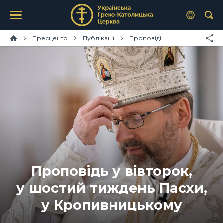
Пресцентр
Публікації
Проповіді
Проповідь у вівторок,
у шостий тиждень Пасхи,
у Кропивницькому