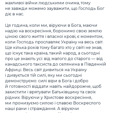
жахливої війни людськими очима, тому
не завжди можемо зауважити, що Господь Бог
діє в нас.
Ця година, коли ми, віруючи в Бога, маючи
надію на воскресіння, боронимо свою землю
ціною свого життя і власної крові, є моментом,
коли Господь прославляє Україну на весь світ.
Ще кілька років тому багато хто у світі не знав,
що існує така країна, такий народ, а сьогодні
про це знають усі: від малого до старого — від
канадського таксиста до селянина в Південній
Африці. Весь світ дивиться на Україну
і дивується тій силі, яку ми сьогодні
демонструємо: силі віри в Бога і добро
й готовності віддати навіть найдорожче, щоб
захистити і врятувати Батьківщину та своїх
рідних. Віруючи у Христове воскресіння,
ми пронизуємо силою і славою Воскреслого
наші рани і страждання. А віруючи