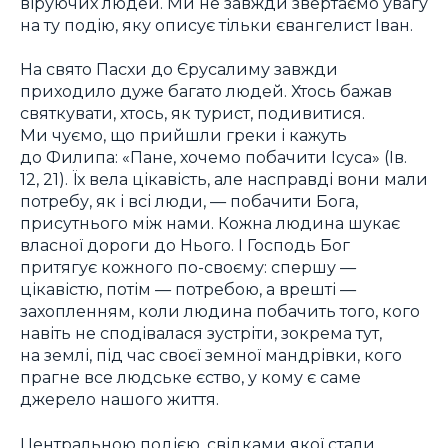
віруючих людей. Ми не завжди звертаємо увагу
на ту подію, яку описує тільки євангелист Іван.
На свято Пасхи до Єрусалиму завжди
приходило дуже багато людей. Хтось бажав
святкувати, хтось, як турист, подивитися.
Ми чуємо, що прийшли греки і кажуть
до Филипа: «Пане, хочемо побачити Ісуса» (Ів.
12, 21). Їх вела цікавість, але насправді вони мали
потребу, як і всі люди, — побачити Бога,
присутнього між нами. Кожна людина шукає
власної дороги до Нього. І Господь Бог
притягує кожного по-своєму: спершу —
цікавістю, потім — потребою, а врешті —
захопленням, коли людина побачить того, кого
навіть не сподівалася зустріти, зокрема тут,
на землі, під час своєї земної мандрівки, кого
прагне все людське єство, у кому є саме
джерело нашого життя.
Центральною подією, свідками якої стали