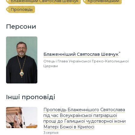
Блаженніший Святослав Шевчук
Кропивницький
Проповідь
Персони
Блаженніший Святослав Шевчук
Отець і Глава Української Греко-Католицької
Церкви
Інші проповіді
Проповідь Блаженнішого Святослава
під час Всеукраїнської патріаршої
прощі до Галицької чудотворної ікони
Матері Божої в Крилосі
3 серпня