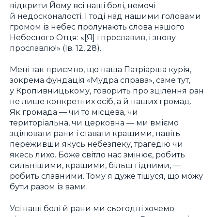
відкрити Йому всі наші болі, немочі
й недосконалості. І тоді над нашими головами
громом із небес пролунають слова нашого
Небесного Отця: «[Я] і прославив, і знову
прославлю!» (Ів. 12, 28).
Мені так приємно, що наша Патріарша курія,
зокрема фундація «Мудра справа», саме тут,
у Кропивницькому, говорить про зцілення ран
не лише конкретних осіб, а й наших громад.
Як громада — чи то місцева, чи
територіальна, чи церковна — ми вміємо
зцілювати рани і ставати кращими, навіть
переживши якусь небезпеку, трагедію чи
якесь лихо. Боже світло нас змінює, робить
сильнішими, кращими, більш гідними, —
робить славними. Тому я дуже тішуся, що можу
бути разом із вами.
Усі наші болі й рани ми сьогодні хочемо