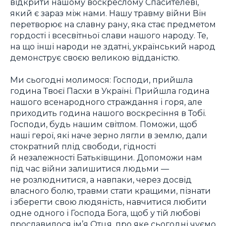
відкрити нашому воскреслому Спасителеві,
який є зараз між нами. Нашу травму війни Він
перетворює на славну рану, яка стає предметом
гордості і всесвітньої слави нашого народу. Те,
на що інші народи не здатні, український народ
демонструє своєю великою відданістю.
Ми сьогодні молимося: Господи, прийшла
година Твоєї Пасхи в Україні. Прийшла година
нашого всенародного страждання і горя, але
приходить година нашого воскресіння в Тобі.
Господи, будь нашим світлом. Поможи, щоб
наші герої, які наче зерно лягли в землю, дали
стократний плід свободи, гідності
й незалежності Батьківщини. Допоможи нам
під час війни залишитися людьми —
не розлюднитися, а навпаки, через досвід
власного болю, травми стати кращими, пізнати
і зберегти свою людяність, навчитися любити
одне одного і Господа Бога, щоб у тій любові
прославилося ім’я Отця, про яке сьогодні чуємо