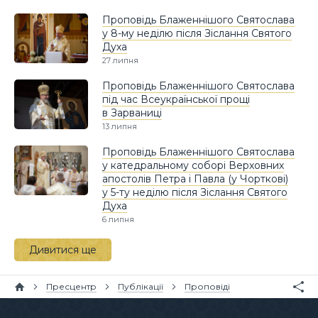
Проповідь Блаженнішого Святослава
у 8-му неділю після Зіслання Святого
Духа
27 липня
Проповідь Блаженнішого Святослава
під час Всеукраїнської прощі
в Зарваниці
13 липня
Проповідь Блаженнішого Святослава
у катедральному соборі Верховних
апостолів Петра і Павла (у Чорткові)
у 5-ту неділю після Зіслання Святого
Духа
6 липня
Дивитися ще
Пресцентр
Публікації
Проповіді