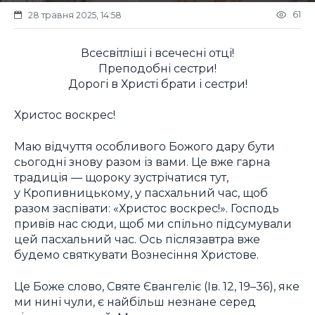
61
28 травня 2025, 14:58
Всесвітліші і всечесні отці!
Преподобні сестри!
Дорогі в Христі брати і сестри!
Христос воскрес!
Маю відчуття особливого Божого дару бути
сьогодні знову разом із вами. Це вже гарна
традиція — щороку зустрічатися тут,
у Кропивницькому, у пасхальний час, щоб
разом заспівати: «Христос воскрес!». Господь
привів нас сюди, щоб ми спільно підсумували
цей пасхальний час. Ось післязавтра вже
будемо святкувати Вознесіння Христове.
Це Боже слово, Святе Євангеліє (Ів. 12, 19–36), яке
ми нині чули, є найбільш незнане серед