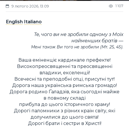
1 107
9 лютого 2026, 13:09
English
Italiano
Те, чого ви не зробили одному з Моїх
найменших братів —
Мені також Ви того не зробили
(Мт. 25, 45).
Ваша еміненціє кардинале префекте!
Високопреосвященні та преосвященні
владики, екселенції!
Всечесні та преподобні отці, присутні тут!
Дорога наша українська римська громадо!
Дорога родино Ґаладзів, яка сьогодні майже
в повному складі
прибула до цього історичного храму!
Дорогі паломники з різних країн світу, які
долучилися до цього свята!
Дорогі брати і сестри в Христі!