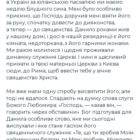
в Україні за юліанською пасхалією ми маємо
неділю Блудного сина. Мені було особливо
приємно, що Господь доручив мені взяти його
за руку, спочатку довести до дияконства,
а тепер — до священства. Данило роками жив
у нашому домі, і досі в нашій резиденції є його
кімната, недоторкана, з його гарними іконами.
Ми разом молилися і щодня проживали
динаміку служіння Церкві. І нині я щасливий
приїхати із твоєї матерньої Церкви з Києва
сюди, до Рима, щоб ввести тебе у вічне
священство Христа.
Ми вже мали одну спробу висвятити його, але
тоді не вдалося. Спадають на думку слова слуги
Божого Любомира: «Господь, — казав він, —
говорить через обставини». Бог підготував для
Данила особливе слово, яке ми сьогодні
вислухали і яке стане гаслом його
священничого служіння: «Те, що ти зробив Моїм
найменшим братам, ти Мені зробив». Можливо,