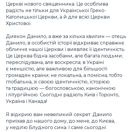
Церкві нового священника. Це особлива
радість не тільки для Української Греко-
Католицької Церкви, а й для всієї Церкви
Христової.
Диякон Данило, а вже за кілька хвилин — отець
Данило, в особистій історії відкриває справжнє
обличчя нашої Церкви і виявляє її ідентичність.
Це Церква бідна засобами, але багата людьми;
переслідувана, але воскресла; в Україні
є меншістю, але важливою для більшості
громадян країни; не локальна, а помісна, тобто
глобальна, зі своєю ідентичністю, історією
та традицією — богословською, канонічною
і літургійною. Сьогодні радіють Київ і Торонто,
Україна і Канада!
Я відкрию вам невеликий секрет. Данило
приїхав до нашого дому, до мене, до Києва,
у неділю Блудного сина. І саме сьогодні