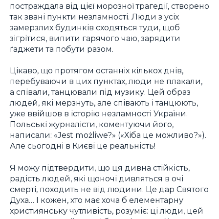
постраждала від цієї морозної трагедії, створено
так звані пункти незламності. Люди з усіх
замерзлих будинків сходяться туди, щоб
зігрітися, випити гарячого чаю, зарядити
ґаджети та побути разом.
Цікаво, що протягом останніх кількох днів,
перебуваючи в цих пунктах, люди не плакали,
а співали, танцювали під музику. Цей образ
людей, які мерзнуть, але співають і танцюють,
уже ввійшов в історію незламності України.
Польські журналісти, коментуючи його,
написали: «Jest możliwe?» («Хіба це можливо?»).
Але сьогодні в Києві це реальність!
Я можу підтвердити, що ця дивна стійкість,
радість людей, які щоночі дивляться в очі
смерті, походить не від людини. Це дар Святого
Духа… І кожен, хто має хоча б елементарну
християнську чутливість, розуміє: ці люди, цей