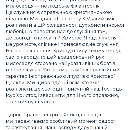
милосердя — не людська філантропія.
Це служіння є справжньою християнською
літургією. Ми вдячні Папі Леву XIV, який зміг
розпізнати в цій солідарності дух християнської
любові, що повертає нас до служіння там,
де сьогодні присутній Христос. Якщо літургія —
це урочисте, спільне і привселюдне служіння
Богові, поклоніння Христу, присутньому серед
свого народу, то цей всецерковний рух
милосердя стосовно найуразливіших братів
і сестер Ісуса в Україні має глибоко релігійний
характер і є справжньою літургією Христової
Церкви. Ми щиро вдячні всім, хто зміг
розпізнати, де сьогодні присутній наш Господь
Ісус Христос, і звершити для Нього справжню,
автентичну літургію.
Дорогі брати і сестри в Христі, сьогодні
ми переживаємо особливий момент радості
та святкування. Наш Господь дарує нашій