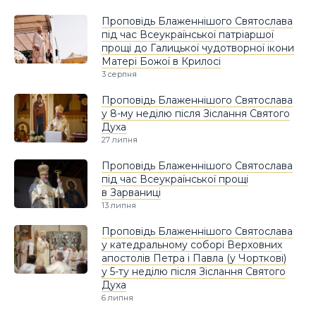
Проповідь Блаженнішого Святослава
під час Всеукраїнської патріаршої
прощі до Галицької чудотворної ікони
Матері Божої в Крилосі
3 серпня
Проповідь Блаженнішого Святослава
у 8-му неділю після Зіслання Святого
Духа
27 липня
Проповідь Блаженнішого Святослава
під час Всеукраїнської прощі
в Зарваниці
13 липня
Проповідь Блаженнішого Святослава
у катедральному соборі Верховних
апостолів Петра і Павла (у Чорткові)
у 5-ту неділю після Зіслання Святого
Духа
6 липня