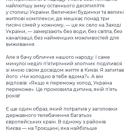
найлютішу зиму останнього десятиліття
у столиці України. Величезні будинки та великі
житлові комплекси, де мешкає понад три
тисячі сімей у кожному, — це як село на Заході
України, — замерзають без води, без світла, без
каналізації, без найменших можливостей для
виживання.
Але я бачу обличчя нашого народу. І саме
минулої неділі п’ятирічний хлопчик поділився
зі мною своїм досвідом життя в Києві. Я запитав
його: «Чи холодно в тебе вдома?». А він
відповів: «Якщо я переможу холод, Україна
переможе». Це промовила дитина, якій п’ять
років!
Є ще один образ, який потрапив у заголовки
державного телебачення багатьох
європейських країн. В одному з районів
Києва — на Троєщині, яка найбільше