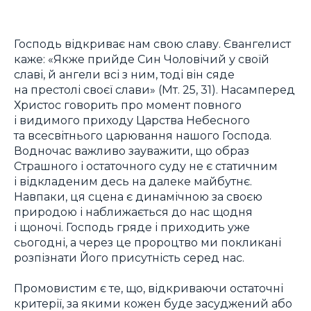
Господь відкриває нам свою славу. Євангелист
каже: «Якже прийде Син Чоловічий у своїй
славі, й ангели всі з ним, тоді він сяде
на престолі своєї слави» (Мт. 25, 31). Насамперед
Христос говорить про момент повного
і видимого приходу Царства Небесного
та всесвітнього царювання нашого Господа.
Водночас важливо зауважити, що образ
Страшного і остаточного суду не є статичним
і відкладеним десь на далеке майбутнє.
Навпаки, ця сцена є динамічною за своєю
природою і наближається до нас щодня
і щоночі. Господь гряде і приходить уже
сьогодні, а через це пророцтво ми покликані
розпізнати Його присутність серед нас.
Промовистим є те, що, відкриваючи остаточні
критерії, за якими кожен буде засуджений або