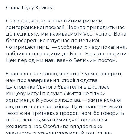
Слава Ісусу Христу!
Сьогодні, згідно з літургійним ритмом
григоріанської пасхалії, Церква приводить нас
до неділі, яку ми називаємо М’ясопусною. Вона
безпосередньо готує нас до Великої
чотиридесятниці — особливого часу покаяння,
наближення людини до Бога і Бога до людини.
Цей період ми називаємо Великим постом.
Євангельське слово, яке нині чуємо, говорить
нам про завершення історії людства.
Ця сторінка Святого Євангелія відкриває
кінцеву мету і підсумок життя не тільки
християн, а й усього людства, — життя кожної
людини, чоловіка і жінки. Цей євангельський
текст є не притчею, а пророцтвом, бо говорить
про дійсність, яка неминуче торкнеться
кожного з нас. Особливо впадає в око
уважному слухачеві урочистий тон і стиль