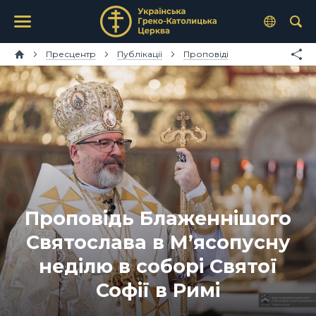
Пресцентр
Публікації
Проповіді
Проповідь Блаженнішого
Святослава в М’ясопусну
неділю в соборі Святої
Софії в Римі