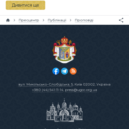
Дивитися ще
Пресцентр
Публікації
Проповіді
вул. Микільсько-Слобідська, 5
, Київ 02002, Україна
+380 (44) 541-11-14
,
press@ugcc.org.ua