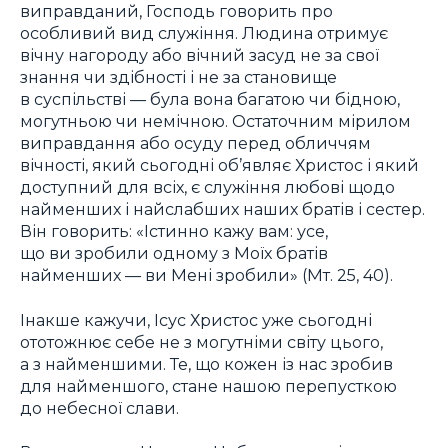
виправданий, Господь говорить про
особливий вид служіння. Людина отримує
вічну нагороду або вічний засуд не за свої
знання чи здібності і не за становище
в суспільстві — була вона багатою чи бідною,
могутньою чи немічною. Остаточним мірилом
виправдання або осуду перед обличчям
вічності, який сьогодні об’являє Христос і який
доступний для всіх, є служіння любові щодо
найменших і найслабших наших братів і сестер.
Він говорить: «Істинно кажу вам: усе,
що ви зробили одному з Моїх братів
найменших — ви Мені зробили» (Мт. 25, 40).
Інакше кажучи, Ісус Христос уже сьогодні
ототожнює себе не з могутніми світу цього,
а з найменшими. Те, що кожен із нас зробив
для найменшого, стане нашою перепусткою
до небесної слави.