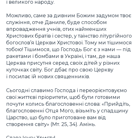
і великого народу.
Можливо, саме за дивним Божим задумом твоє
служіння, отче Даниле, буде способом
впровадження учнів, отих найменших
Христових братів і сестер, у таїнство літургійного
богослов’я Церкви Христової. Тому ми тішимося
тобою! Тішимося, що Господь Бог є з нами — під
ракетами і бомбами в Україні, і там, де наша
Церква присутня серед своїх дітей у різних
куточках світу. Бог дбає про свою Церкву
і посилає їй нових священників.
Сьогодні славимо Господа і переорієнтовуємо
свої життєві пріоритети, щоб бути готовими
почути колись благословенні слова: «Прийдіть,
благословенні Отця Мого, візьміть у спадщину
Царство, що було приготоване вам від
створення світу» (Мт. 25, 34). Амінь.
Слава Ісусу Христу!