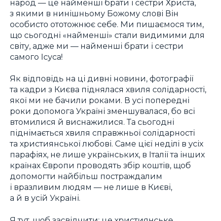
народ — це найменші брати і сестри Христа,
з якими в нинішньому Божому слові Він
особисто ототожнює себе. Ми пишаємося тим,
що сьогодні «найменші» стали видимими для
світу, адже ми — найменші брати і сестри
самого Ісуса!
Як відповідь на ці дивні новини, фотографії
та кадри з Києва піднялася хвиля солідарності,
якої ми не бачили роками. В усі попередні
роки допомога Україні зменшувалася, бо всі
втомилися й виснажилися. Та сьогодні
піднімається хвиля справжньої солідарності
та християнської любові. Саме цієї неділі в усіх
парафіях, не лише українських, в Італії та інших
країнах Європи проводять збір коштів, щоб
допомогти найбільш постраждалим
і вразливим людям — не лише в Києві,
а й в усій Україні.
Я тут, щоб засвідчити: це християнське