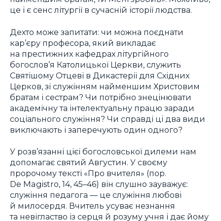
це і є сенс літургії в сучасній історії людства.
Дехто може запитати: чи можна поєднати
кар’єру професора, який викладає
на престижних кафедрах літургійного
богослов’я Католицької Церкви, служить
Святішому Отцеві в Дикастерії для Східних
Церков, зі служінням найменшим Христовим
братам і сестрам? Чи потрібно знецінювати
академічну та інтелектуальну працю заради
соціального служіння? Чи справді ці два види
виключають і заперечують один одного?
У розв’язанні цієї богословської дилеми нам
допомагає святий Августин. У своєму
пророчому тексті «Про вчителя» (пор.
De Magistro, 14, 45–46) він слушно зауважує:
служіння педагога — це служіння любові
й милосердя. Вчитель усуває незнання
та невігластво із серця й розуму учня і дає йому