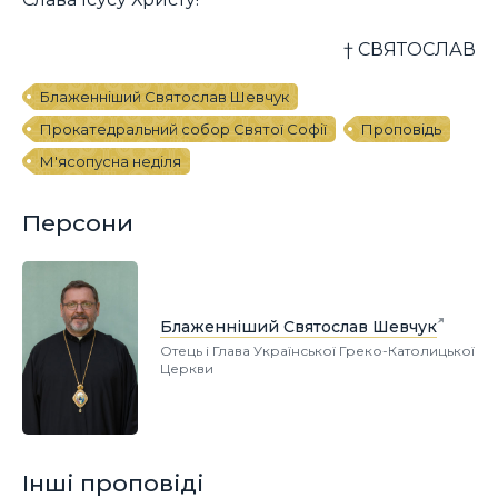
† СВЯТОСЛАВ
Блаженніший Святослав Шевчук
Прокатедральний собор Святої Софії
Проповідь
М'ясопусна неділя
Персони
Блаженніший Святослав Шевчук
Отець і Глава Української Греко-Католицької
Церкви
Інші проповіді