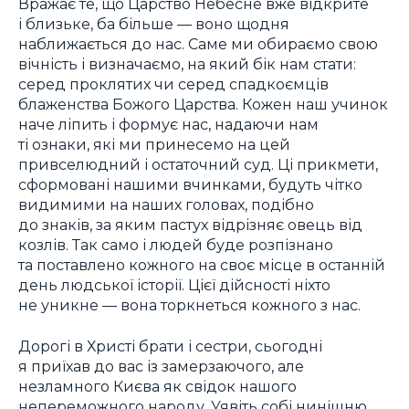
Вражає те, що Царство Небесне вже відкрите
і близьке, ба більше — воно щодня
наближається до нас. Саме ми обираємо свою
вічність і визначаємо, на який бік нам стати:
серед проклятих чи серед спадкоємців
блаженства Божого Царства. Кожен наш учинок
наче ліпить і формує нас, надаючи нам
ті ознаки, які ми принесемо на цей
привселюдний і остаточний суд. Ці прикмети,
сформовані нашими вчинками, будуть чітко
видимими на наших головах, подібно
до знаків, за яким пастух відрізняє овець від
козлів. Так само і людей буде розпізнано
та поставлено кожного на своє місце в останній
день людської історії. Цієї дійсності ніхто
не уникне — вона торкнеться кожного з нас.
Дорогі в Христі брати і сестри, сьогодні
я приїхав до вас із замерзаючого, але
незламного Києва як свідок нашого
непереможного народу. Уявіть собі нинішню