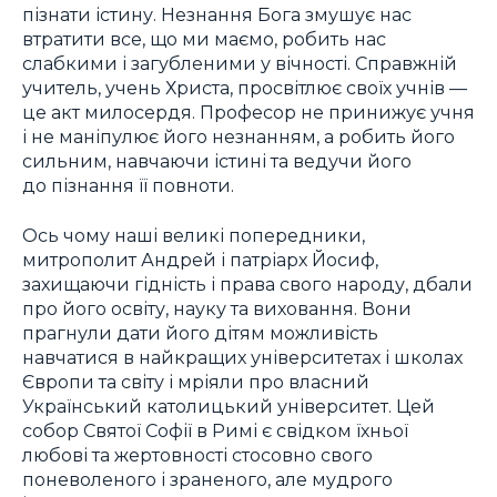
пізнати істину. Незнання Бога змушує нас
втратити все, що ми маємо, робить нас
слабкими і загубленими у вічності. Справжній
учитель, учень Христа, просвітлює своїх учнів —
це акт милосердя. Професор не принижує учня
і не маніпулює його незнанням, а робить його
сильним, навчаючи істині та ведучи його
до пізнання її повноти.
Ось чому наші великі попередники,
митрополит Андрей і патріарх Йосиф,
захищаючи гідність і права свого народу, дбали
про його освіту, науку та виховання. Вони
прагнули дати його дітям можливість
навчатися в найкращих університетах і школах
Європи та світу і мріяли про власний
Український католицький університет. Цей
собор Святої Софії в Римі є свідком їхньої
любові та жертовності стосовно свого
поневоленого і зраненого, але мудрого