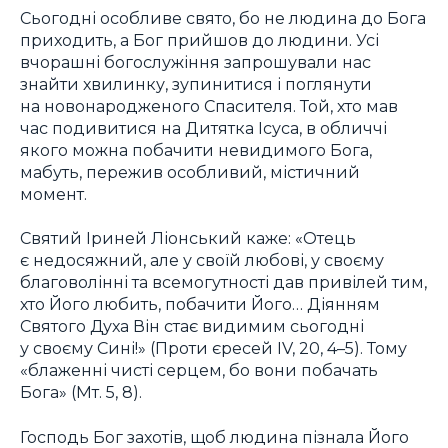
Сьогодні особливе свято, бо не людина до Бога
приходить, а Бог прийшов до людини. Усі
вчорашні богослужіння запрошували нас
знайти хвилинку, зупинитися і поглянути
на новонародженого Спасителя. Той, хто мав
час подивитися на Дитятка Ісуса, в обличчі
якого можна побачити невидимого Бога,
мабуть, пережив особливий, містичний
момент.
Святий Іриней Ліонський каже: «Отець
є недосяжний, але у своїй любові, у своєму
благоволінні та всемогутності дав привілей тим,
хто Його любить, побачити Його… Діянням
Святого Духа Він стає видимим сьогодні
у своєму Сині!» (Проти єресей IV, 20, 4–5). Тому
«блаженні чисті серцем, бо вони побачать
Бога» (Мт. 5, 8).
Господь Бог захотів, щоб людина пізнала Його