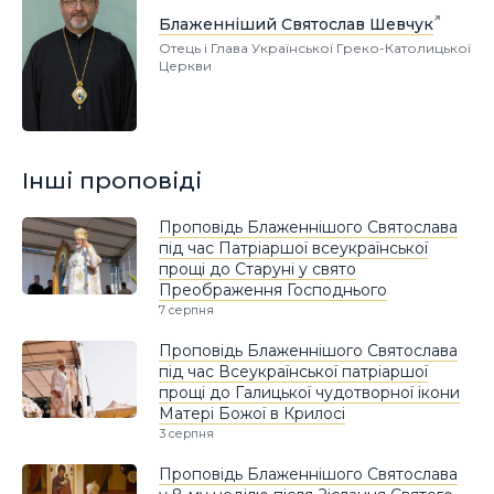
Блаженніший Святослав Шевчук
Отець і Глава Української Греко-Католицької
Церкви
Інші проповіді
Проповідь Блаженнішого Святослава
під час Патріаршої всеукраїнської
прощі до Старуні у свято
Преображення Господнього
7 серпня
Проповідь Блаженнішого Святослава
під час Всеукраїнської патріаршої
прощі до Галицької чудотворної ікони
Матері Божої в Крилосі
3 серпня
Проповідь Блаженнішого Святослава