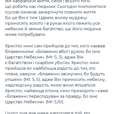
ми набралися життя, сили і всього того,
що робить нас людьми. Сьогодні поклонитися
Ісусові означає зачерпнути повноти життя.
Бо це Він є тим Царем, якому мудреці
приносять золото і в руках якого лежить усе
небесне й земне багатство, що його людина
може потребувати.
Христос нині сам прийшов до тих, кого назвав
блаженними: «Блаженні вбогі духом, бо їхнє
Царство Небесне» (Мт. 5, 3), адже Він
є багатством і скарбом убогих. Христос нині
прийшов як найбільша радість до тих, хто
плаче, кажучи: «Блаженні засмучені, бо будуть
утішені» (Мт. 5, 5), адже Він приносить небесну,
надлюдську радість, якою вони втішаться.
Христос, найвища істина, нині приходить і каже:
«Блаженні переслідувані за правду, бо їхнє
Царство Небесне» (Мт. 5,10).
Цього дня між нами народився той, хто