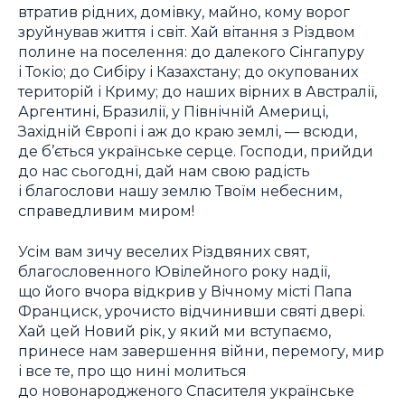
втратив рідних, домівку, майно, кому ворог
зруйнував життя і світ. Хай вітання з Різдвом
полине на поселення: до далекого Сінгапуру
і Токіо; до Сибіру і Казахстану; до окупованих
територій і Криму; до наших вірних в Австралії,
Аргентині, Бразилії, у Північній Америці,
Західній Європі і аж до краю землі, — всюди,
де б’ється українське серце. Господи, прийди
до нас сьогодні, дай нам свою радість
і благослови нашу землю Твоїм небесним,
справедливим миром!
Усім вам зичу веселих Різдвяних свят,
благословенного Ювілейного року надії,
що його вчора відкрив у Вічному місті Папа
Франциск, урочисто відчинивши святі двері.
Хай цей Новий рік, у який ми вступаємо,
принесе нам завершення війни, перемогу, мир
і все те, про що нині молиться
до новонародженого Спасителя українське