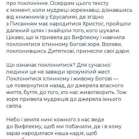
про поклоніння. Осердям цього тексту
є момент, коли мудреці-зорезнавці, дізнавшись
від книжників у Єрусалимі, де згідно
з Писанням має народитися Христос, пройшли
далекий шлях і знайшли того, кого шукали.
Цікаво, що їх привела до Вифлеєму і навчила
поклонятися істинному Богові зоря. Волхви,
поклонившись Дитяткові, принесли свої дари.
Що означає поклонитися? Для сучасної
людини це не завжди зрозумілий жест.
Поклонитися істинному і живому Богові —
це повернутися назад, до джерела власного
життя, буття, до того, хто нас животворить. Тож
зоря привела мудреців до джерела їхнього
світла.
Небо і земля нині кожного з нас веде
до Вифлеєму, щоб ми побачили, де і в кому
зараз народилася наша надія, щоб