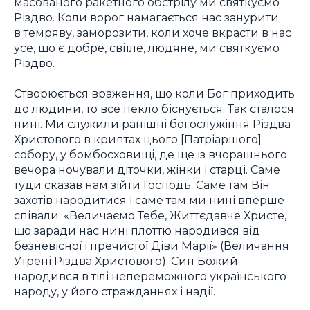
масованого ракетного обстрілу ми святкуємо
Різдво. Коли ворог намагається нас занурити
в темряву, заморозити, коли хоче вкрасти в нас
усе, що є добре, світле, людяне, ми святкуємо
Різдво.
Створюється враження, що коли Бог приходить
до людини, то все пекло біснується. Так сталося
нині. Ми служили ранішні богослужіння Різдва
Христового в криптах цього [Патріаршого]
собору, у бомбосховищі, де ще із вчорашнього
вечора ночували діточки, жінки і старці. Саме
туди сказав нам зійти Господь. Саме там Він
захотів народитися і саме там ми нині вперше
співали: «Величаємо Тебе, Життєдавче Христе,
що заради нас нині плоттю народився від
безневісної і пречистої Діви Марії» (Величання
Утрені Різдва Христового). Син Божий
народився в тілі непереможного українського
народу, у його стражданнях і надії.