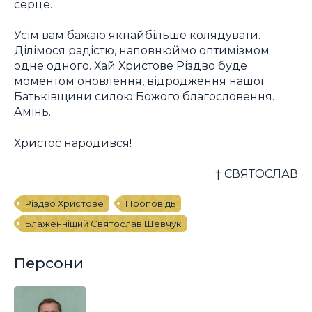
серце.
Усім вам бажаю якнайбільше колядувати.
Ділімося радістю, наповнюймо оптимізмом
одне одного. Хай Христове Різдво буде
моментом оновлення, відродження нашої
Батьківщини силою Божого благословення.
Амінь.
Христос народився!
† СВЯТОСЛАВ
Різдво Христове
Проповідь
Блаженніший Святослав Шевчук
Персони