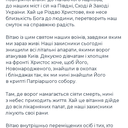
до наших міст і сіл на Півдні, Сході й Заході
України. Хай це Різдво Христове, яке несе
близькість Бога до людини, перетворить наш
смуток на справжню радість.
Вітаю із цим святом наших воїнів, завдяки яким
ми зараз живі. Наші захисники сьогодні
знищили всі літальні апарати, якими ворог
атакував Київ. Дякуємо дівчатам і хлопцям
на фронті. Христос хоче, щоб Його,
Новонародженого, знайшли в окопах
і бліндажах так, як ми нині знайшли Його
в крипті Патріаршого собору.
Там, де ворог намагається сіяти смерть, нині
з небес приходить життя. Хай це вітання дійде
до всіх лікарняних палат, де наші захисники
лікують свої рани.
Вітаю внутрішньо переміщених осіб і тих, хто