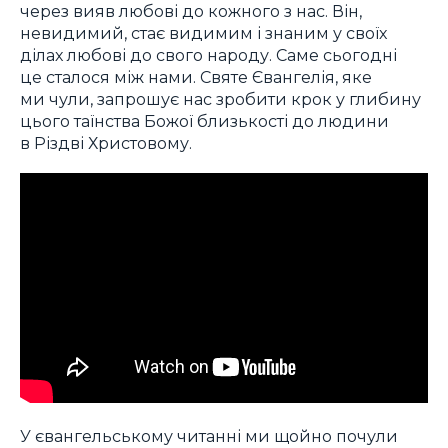
через вияв любові до кожного з нас. Він,
невидимий, стає видимим і знаним у своїх
ділах любові до свого народу. Саме сьогодні
це сталося між нами. Святе Євангелія, яке
ми чули, запрошує нас зробити крок у глибину
цього таїнства Божої близькості до людини
в Різдві Христовому.
У євангельському читанні ми щойно почули