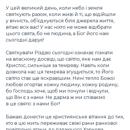
У цей великий день, коли небо і земля
святкують разом, коли живі й ті, що відійшли
у вічність, об’єднуються біля джерела життя,
вітаю всіх вас! У нас ніхто не може відібрати
цього свята, бо не людина, а Бог його нам
сьогодні дарує!
Святкувати Різдво сьогодні означає пізнати
на власному досвіді, що світло, яке нам дає
Христос, сильніше за темряву. Навіть коли
довкола нас ця темрява згущується, то Його
світло стає ще яскравішим. Нині тепло Божої
любові огортає кожну людину, кожну родину,
бо Господь хоче, щоб ми почули і відчули,
що Він є з нами. Не дарма ж ми співаємо
в це свято: з нами Бог!
Бажаю донести це християнське вітання до тих,
хто в цю мить переживає свіжі рани ранкової
повітряної атаки: до палаючого Харкова,