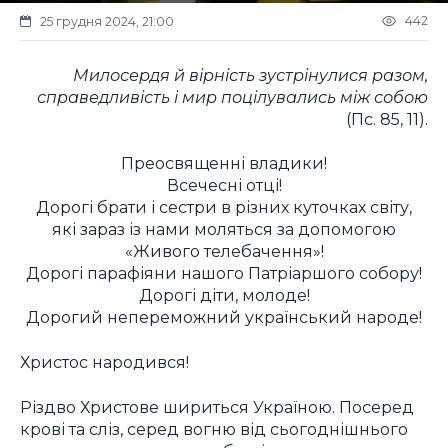
442
25 грудня 2024, 21:00
Милосердя й вірність зустрінулися разом,
справедливість і мир поцілувались між собою
(Пс. 85, 11).
Преосвященні владики!
Всечесні отці!
Дорогі брати і сестри в різних куточках світу,
які зараз із нами моляться за допомогою
«Живого телебачення»!
Дорогі парафіяни нашого Патріаршого собору!
Дорогі діти, молоде!
Дорогий непереможний український народе!
Христос народився!
Різдво Христове шириться Україною. Посеред
крові та сліз, серед вогню від сьогоднішнього