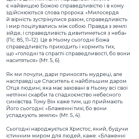
є найвищою Божою справедливістю і в кому
здійснюються слова пророка: «Милосердя
й вірність зустрінулися разом, справедливість
і мир поцілувались між собою. Правда з землі
зійде, і справедливість дивитиметься з неба»
(Пс. 85, 11–12). Це в Ньому сьогодні Божа
справедливість приходить і кормить тих,
що «голодні та спраглі справедливості, бо вони
наситяться» (Мт. 5, 6).
Як ми почули, дари приносять мудреці, але
насправді це Спаситель є найбільшим даром
Отця людині, яка має заховані в Ньому всі свої
нетлінні скарби та спадкоємство небесного
синівства. Тому Він каже тим, що приймають
Його сьогодні: «Блаженні тихі, бо вони
успадкують землю» (Мт. 5, 4).
Сьогодні народжується Христос, який, будучи
істинним миром для людей, каже: «Блаженні