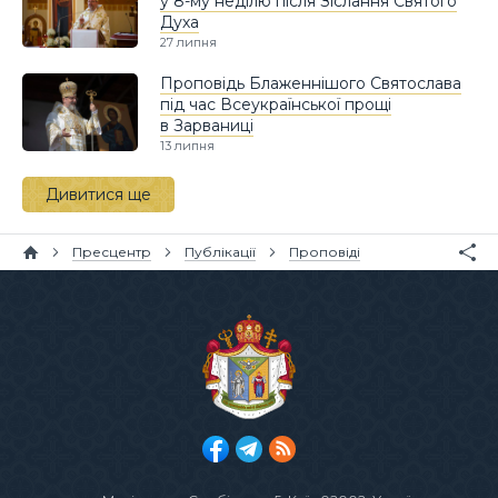
у 8-му неділю після Зіслання Святого
Духа
27 липня
Проповідь Блаженнішого Святослава
під час Всеукраїнської прощі
в Зарваниці
13 липня
Дивитися ще
Пресцентр
Публікації
Проповіді