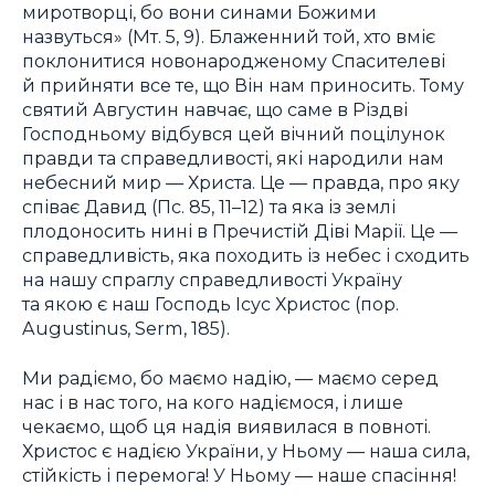
миротворці, бо вони синами Божими
назвуться» (Мт. 5, 9). Блаженний той, хто вміє
поклонитися новонародженому Спасителеві
й прийняти все те, що Він нам приносить. Тому
святий Августин навчає, що саме в Різдві
Господньому відбувся цей вічний поцілунок
правди та справедливості, які народили нам
небесний мир — Христа. Це — правда, про яку
співає Давид (Пс. 85, 11–12) та яка із землі
плодоносить нині в Пречистій Діві Марії. Це —
справедливість, яка походить із небес і сходить
на нашу спраглу справедливості Україну
та якою є наш Господь Ісус Христос (пор.
Augustinus, Serm, 185).
Ми радіємо, бо маємо надію, — маємо серед
нас і в нас того, на кого надіємося, і лише
чекаємо, щоб ця надія виявилася в повноті.
Христос є надією України, у Ньому — наша сила,
стійкість і перемога! У Ньому — наше спасіння!