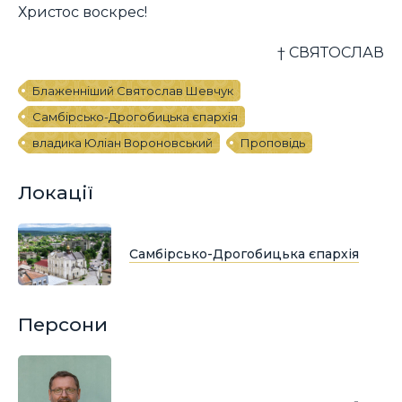
Христос воскрес!
† СВЯТОСЛАВ
Блаженніший Святослав Шевчук
Самбірсько-Дрогобицька єпархія
владика Юліан Вороновський
Проповідь
Локації
Самбірсько-Дрогобицька єпархія
Персони