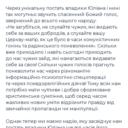
Через унікальну постать владики Юліана і нині
так могутньо звучить спасенний Божий голос,
звернений до всього нашого народу:
«Не загубіться, не слухайте чужих, які видають
себе за ваших добродіїв, а слухайте вашу
Церкву-матір, як це було в часи комуністичних
гонінь та радянського поневолення». Скільки
вже приходило і навіть сьогодні приходить
до нас чужих зайд, які намагаються видавати
себе за своїх! Скільки чужих голосів прагнуть
поневолити нас через різноманітні
інформаційно-психологічні спецоперації
та через псевдорелігійних діячів! Тому всім нам
потрібно мати чутливе і добре сформоване
християнське сумління, щоб серед часом
жахливих новин уміти відрізнити правду від
звичайної пропаганди чи маніпуляції.
Однак тепер ми маємо надію, яку засвідчує нам
постать владики Юліана ще від часів його