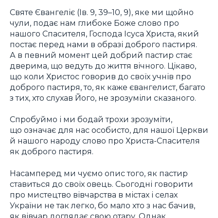
Святе Євангеліє (Ів. 9, 39–10, 9), яке ми щойно
чули, подає нам глибоке Боже слово про
нашого Спасителя, Господа Ісуса Христа, який
постає перед нами в образі доброго пастиря.
А в певний момент цей добрий пастир стає
дверима, що ведуть до життя вічного. Цікаво,
що коли Христос говорив до своїх учнів про
доброго пастиря, то, як каже євангелист, багато
з тих, хто слухав Його, не зрозуміли сказаного.
Спробуймо і ми бодай трохи зрозуміти,
що означає для нас особисто, для нашої Церкви
й нашого народу слово про Христа-Спасителя
як доброго пастиря.
Насамперед ми чуємо опис того, як пастир
ставиться до своїх овець. Сьогодні говорити
про мистецтво вівчарства в містах і селах
України не так легко, бо мало хто з нас бачив,
як вівчар доглядає свою отару. Однак