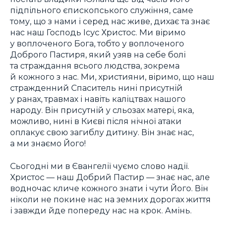
підпільного єпископського служіння, саме
тому, що з нами і серед нас живе, дихає та знає
нас наш Господь Ісус Христос. Ми віримо
у воплоченого Бога, тобто у воплоченого
Доброго Пастиря, який узяв на себе болі
та страждання всього людства, зокрема
й кожного з нас. Ми, християни, віримо, що наш
стражденний Спаситель нині присутній
у ранах, травмах і навіть каліцтвах нашого
народу. Він присутній у сльозах матері, яка,
можливо, нині в Києві після нічної атаки
оплакує свою загиблу дитину. Він знає нас,
а ми знаємо Його!
Сьогодні ми в Євангелії чуємо слово надії.
Христос — наш Добрий Пастир — знає нас, але
водночас кличе кожного знати і чути Його. Він
ніколи не покине нас на земних дорогах життя
і завжди йде попереду нас на крок. Амінь.