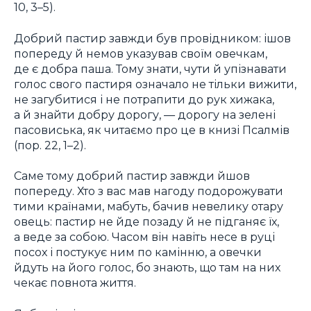
10, 3–5).
Добрий пастир завжди був провідником: ішов
попереду й немов указував своїм овечкам,
де є добра паша. Тому знати, чути й упізнавати
голос свого пастиря означало не тільки вижити,
не загубитися і не потрапити до рук хижака,
а й знайти добру дорогу, — дорогу на зелені
пасовиська, як читаємо про це в книзі Псалмів
(пор. 22, 1–2).
Саме тому добрий пастир завжди йшов
попереду. Хто з вас мав нагоду подорожувати
тими країнами, мабуть, бачив невелику отару
овець: пастир не йде позаду й не підганяє їх,
а веде за собою. Часом він навіть несе в руці
посох і постукує ним по камінню, а овечки
йдуть на його голос, бо знають, що там на них
чекає повнота життя.