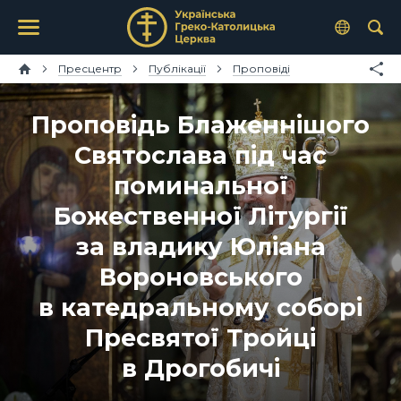
Пресцентр
Публікації
Проповіді
Проповідь Блаженнішого
Святослава під час
поминальної
Божественної Літургії
за владику Юліана
Вороновського
в катедральному соборі
Пресвятої Тройці
в Дрогобичі