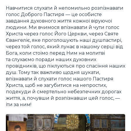
Навчитися слухати й непомильно розпізнавати
голос Доброго Пастиря — це особисте
завдання духовного життя кожної віруючої
людини. Ми вчимося впізнавати й чути голос
Христа через голос Його Церкви, через Святе
Євангеліє, яке проголошують наші душпастирі,
через той голос, який лунає в нашому серці від
Бога, коли стоїмо перед Ним на молитві
та слухаємо поради наших духовних
провідників, що піклуються про спасіння наших
душ. Тому так важливо щодня шукати,
впізнавати й слухати голос нашого Пастиря
Христа, щоб не загубитися на непростих,
подекуди й смертельно небезпечних дорогах
життя, а, почувши й розпізнавши цей голос, —
іти за ним!