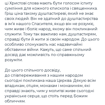
ці Христові слова мають бути голосом іспиту
сумління для кожного єпископа і священника.
Гріш ціна такому душпастиреві, який не знає
своїх людей. Він не здатний до душпастирства
в ім’я нашого Спасителя, якщо він не розуміє,
чим живе і боліє народ, якому він покликаний
служити. Тому так важливо нам, душпастирям,
справді бути й жити зі своїм народом. До цього
особливо спонукають нас надзвичайні
обставини війни. Кажуть, що саме спільний
досвід дає можливість по-справжньому
розуміти.
До цього спільного досвіду,
до співпереживання з нашим народом
сьогодні покликана наша Церква. Дякую всім
владикам, отцям, монахам і монахиням, які
справді знають, чим у молитві живе сьогодні
українське серце, що стоїть перед Божим
обличчям.