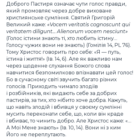
Доброго Пастиря означає чути голос правди,
який промовляє через добре виховане
християнське сумління. Святий Григорій
Великий каже:
«Vocem veritatis cognoscunt qui
veritatem diligunt… Alienorum vocem nesciunt»
(Голос істини знають ті, хто любить істину…
Голосу чужих вони не знають) (Гомілія 14, PL 76).
Тому Христос говорить про себе: «Я — путь,
істина і життя!» (Ів. 14, 6). Але як важливо нам
через щоденне слухання Божого слова
навчитися безпомилково впізнавати цей голос!
Бо в сучасному світі звучить багато різних
голосів. Приходить чимало злодіїв
і розбійників, які видають себе за добрих
пастирів, за тих, хто нібито хоче добра. Кажуть,
що навіть злодій і вбивця у своєму сумлінні
мусить переконати себе, що, коли він краде
і вбиває, то чинить добро. Але Христос каже: «…
А Мої Мене знають» (Ів. 10, 14). Вони ні з ким
Його не переплутають.