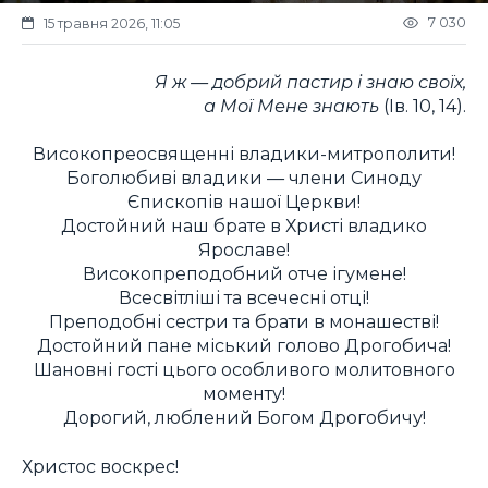
7 030
15 травня 2026, 11:05
Я ж — добрий пастир і знаю своїх,
а Мої Мене знають
(Ів. 10, 14).
Високопреосвященні владики-митрополити!
Боголюбиві владики — члени Синоду
Єпископів нашої Церкви!
Достойний наш брате в Христі владико
Ярославе!
Високопреподобний отче ігумене!
Всесвітліші та всечесні отці!
Преподобні сестри та брати в монашестві!
Достойний пане міський голово Дрогобича!
Шановні гості цього особливого молитовного
моменту!
Дорогий, люблений Богом Дрогобичу!
Христос воскрес!