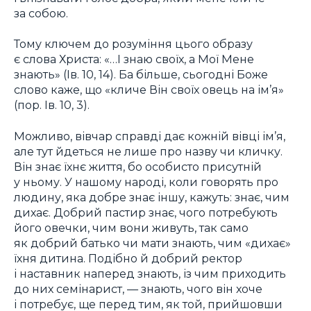
за собою.
Тому ключем до розуміння цього образу
є слова Христа: «…І знаю своїх, а Мої Мене
знають» (Ів. 10, 14). Ба більше, сьогодні Боже
слово каже, що «кличе Він своїх овець на ім’я»
(пор. Ів. 10, 3).
Можливо, вівчар справді дає кожній вівці ім’я,
але тут йдеться не лише про назву чи кличку.
Він знає їхнє життя, бо особисто присутній
у ньому. У нашому народі, коли говорять про
людину, яка добре знає іншу, кажуть: знає, чим
дихає. Добрий пастир знає, чого потребують
його овечки, чим вони живуть, так само
як добрий батько чи мати знають, чим «дихає»
їхня дитина. Подібно й добрий ректор
і наставник наперед знають, із чим приходить
до них семінарист, — знають, чого він хоче
і потребує, ще перед тим, як той, прийшовши