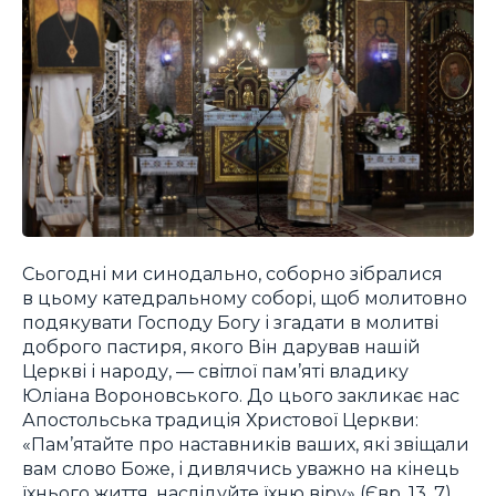
Сьогодні ми синодально, соборно зібралися
в цьому катедральному соборі, щоб молитовно
подякувати Господу Богу і згадати в молитві
доброго пастиря, якого Він дарував нашій
Церкві і народу, — світлої пам’яті владику
Юліана Вороновського. До цього закликає нас
Апостольська традиція Христової Церкви:
«Пам’ятайте про наставників ваших, які звіщали
вам слово Боже, і дивлячись уважно на кінець
їхнього життя, наслідуйте їхню віру» (Євр. 13, 7).