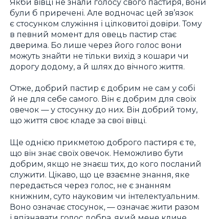
Якби вівці не знали голосу свого пастиря, вони
були б приречені. Але водночас цей зв’язок
є стосунком служіння і цілковитої довіри. Тому
в певний момент для овець пастир стає
дверима. Бо лише через його голос вони
можуть знайти не тільки вихід з кошари чи
дорогу додому, а й шлях до вічного життя.
Отже, добрий пастир є добрим не сам у собі
й не для себе самого. Він є добрим для своїх
овечок — у стосунку до них. Він добрий тому,
що життя своє кладе за свої вівці.
Ще однією прикметою доброго пастиря є те,
що він знає своїх овечок. Неможливо бути
добрим, якщо не знаєш тих, до кого посланий
служити. Цікаво, що це взаємне знання, яке
передається через голос, не є знанням
книжним, суто науковим чи інтелектуальним.
Воно означає стосунок, — означає жити разом
і впізнавати голос добра, який мене кличе