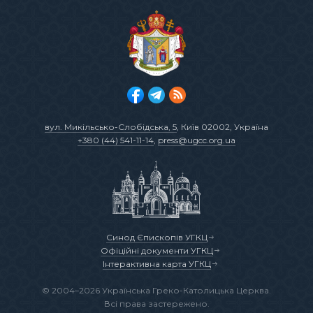
вул. Микільсько-Слобідська, 5
, Київ 02002, Україна
+380 (44) 541-11-14
,
press@ugcc.org.ua
Синод Єпископів УГКЦ
Офіційні документи УГКЦ
Інтерактивна карта УГКЦ
© 2004–2026 Українська Греко-Католицька Церква.
Всі права застережено.