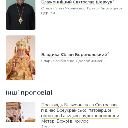
Блаженніший Святослав Шевчук
Отець і Глава Української Греко-Католицької
Церкви
Владика Юліан Вороновський
Єпарх Самбірсько-Дрогобицький
Інші проповіді
Проповідь Блаженнішого Святослава
під час Всеукраїнської патріаршої
прощі до Галицької чудотворної ікони
Матері Божої в Крилосі
3 серпня