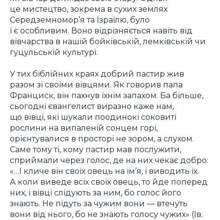
це мистецтво, зокрема в сухих землях
Середземномор’я та Ізраїлю, було
і є особливим. Воно відрізняється навіть від
вівчарства в нашій бойківській, лемківській чи
гуцульській культурі.
У тих біблійних краях добрий пастир жив
разом зі своїми вівцями. Як говорив папа
Франциск, він пахнув їхнім запахом. Ба більше,
сьогодні євангелист виразно каже нам,
що вівці, які шукали поодинокі соковиті
рослини на випаленій сонцем горі,
орієнтувалися в просторі не зором, а слухом.
Саме тому ті, кому пастир мав послужити,
сприймали через голос, де на них чекає добро:
«…І кличе він своїх овець на ім’я, і виводить їх.
А коли виведе всіх своїх овець, то йде поперед
них, і вівці слідують за ним, бо голос його
знають. Не підуть за чужим вони — втечуть
вони від нього, бо не знають голосу чужих» (Ів.