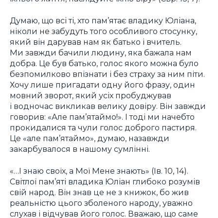
Думаю, що всі ті, хто пам’ятає владику Юліана,
ніколи не забудуть того особливого стосунку,
який він дарував нам як батько і вчитель.
Ми завжди бачили людину, яка бажала нам
добра. Це був батько, голос якого можна було
безпомилково впізнати і без страху за ним піти.
Хочу лише пригадати одну його фразу, один
мовний зворот, який усіх пробуджував
і водночас викликав велику довіру. Він завжди
говорив: «Але пам’ятаймо!». І тоді ми начебто
прокидалися та чули голос доброго пастиря.
Це «але пам’ятаймо», думаю, назавжди
закарбувалося в нашому сумлінні.
«…І знаю своїх, а Мої Мене знають» (Ів. 10, 14).
Світлої пам’яті владика Юліан глибоко розумів
свій народ. Він знав це не з книжок, бо жив
реальністю цього зболеного народу, уважно
слухав і відчував його голос. Вважаю, що саме