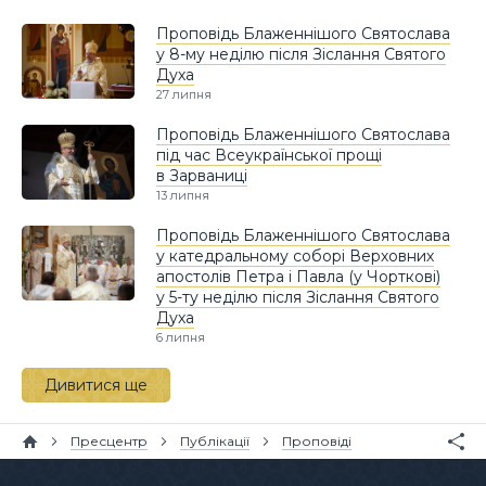
Проповідь Блаженнішого Святослава
у 8-му неділю після Зіслання Святого
Духа
27 липня
Проповідь Блаженнішого Святослава
під час Всеукраїнської прощі
в Зарваниці
13 липня
Проповідь Блаженнішого Святослава
у катедральному соборі Верховних
апостолів Петра і Павла (у Чорткові)
у 5-ту неділю після Зіслання Святого
Духа
6 липня
Дивитися ще
Пресцентр
Публікації
Проповіді