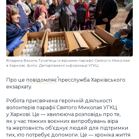
Владика Василь Тучапець із вірними парафії Святого Миколая
в Харкові, фото: Департамент інформації УГКЦ
Про це
повідомляє
пресслужба Харківського
екзархату.
Робота присвячена героїчній діяльності
волонтерів парафії Святого Миколая УГКЦ
у Харкові. Це — хвилююча розповідь про те,
як у час тяжких воєнних випробувань віра
та жертовність об’єднує людей для підтримки
тих, хто потребує допомоги. Це — хроніка життя