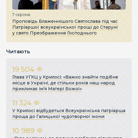
7 серпня
Проповідь Блаженнішого Святослава під час
Патріаршої всеукраїнської прощі до Старуні
у свято Преображення Господнього
Читають
19 504
Глава УГКЦ у Крилосі: «Важко знайти подібне
місце в Україні, де стільки років наш народ
прикликає ім’я Матері Божої»
11 324
У Крилосі відбудеться Всеукраїнська патріарша
проща до Галицької чудотворної ікони
10 989