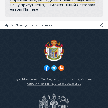
«Гора є місцем, де людина особливо відкриває
Божу присутність», — Блаженніший Святослав
на горі Піп Іван
Пресцентр
Новини
вул. Микільсько-Слобідська, 5
, Київ 02002, Україна
+380 (44) 541-11-14
,
press@ugcc.org.ua