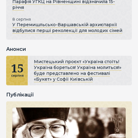
Парафія УГКЦ на Рівненщині відзначила 15-
річчя
8 серпня
У Перемишльсько-Варшавській архиєпархії
відбулися перші реколекції для молодих сімей
Анонси
Мистецький проєкт «Україна стоїть!
15
Україна бореться! Україна молиться!»
буде представлено на фестивалі
серпня
«Букет» у Софії Київській
Публікації