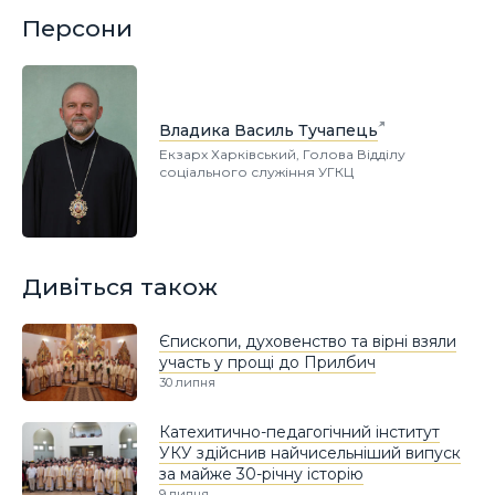
Персони
Владика Василь Тучапець
Екзарх Харківський, Голова Відділу
соціального служіння УГКЦ
Дивіться також
Єпископи, духовенство та вірні взяли
участь у прощі до Прилбич
30 липня
Катехитично-педагогічний інститут
УКУ здійснив найчисельніший випуск
за майже 30-річну історію
9 липня