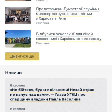
Представники Дикастерії служіння
милосердю зустрілися з дітьми
з Харкова в Римі
18 червня
Відбулися реколекції для сімей
священників Харківського екзархату
13 червня
Дивитися ще
Новини
8 серпня
«Не бійтеся, будьте вільними! Нехай страх
не панує над вами», — Глава УГКЦ про
спадщину владики Павла Василика
8 серпня