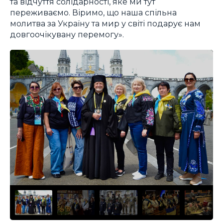
та відчуття солідарності, яке ми тут
переживаємо. Віримо, що наша спільна
молитва за Україну та мир у світі подарує нам
довгоочікувану перемогу».