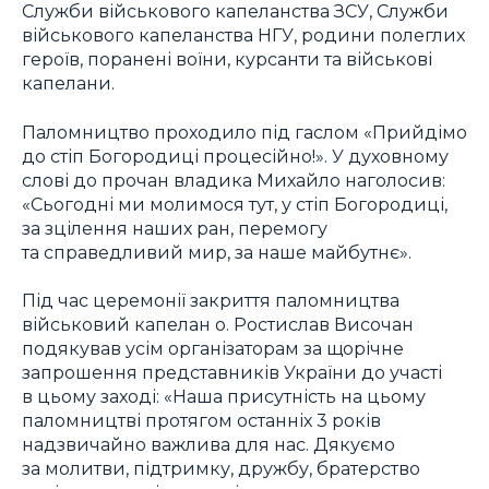
Служби військового капеланства ЗСУ, Служби
військового капеланства НГУ, родини полеглих
героїв, поранені воїни, курсанти та військові
капелани.
Паломництво проходило під гаслом «Прийдімо
до стіп Богородиці процесійно!». У духовному
слові до прочан владика Михайло наголосив:
«Сьогодні ми молимося тут, у стіп Богородиці,
за зцілення наших ран, перемогу
та справедливий мир, за наше майбутнє».
Під час церемонії закриття паломництва
військовий капелан о. Ростислав Височан
подякував усім організаторам за щорічне
запрошення представників України до участі
в цьому заході: «Наша присутність на цьому
паломництві протягом останніх 3 років
надзвичайно важлива для нас. Дякуємо
за молитви, підтримку, дружбу, братерство