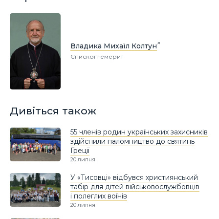
Владика Михаїл Колтун
Єпископ-емерит
Дивіться також
55 членів родин українських захисників
здійснили паломництво до святинь
Греції
20 липня
У «Тисовці» відбувся християнський
табір для дітей військовослужбовців
і полеглих воїнів
20 липня