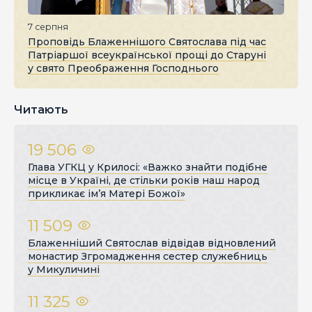
7 серпня
Проповідь Блаженнішого Святослава під час
Патріаршої всеукраїнської прощі до Старуні
у свято Преображення Господнього
Читають
19 506
Глава УГКЦ у Крилосі: «Важко знайти подібне
місце в Україні, де стільки років наш народ
прикликає ім’я Матері Божої»
11 509
Блаженніший Святослав відвідав відновлений
монастир Згромадження сестер служебниць
у Микуличині
11 325