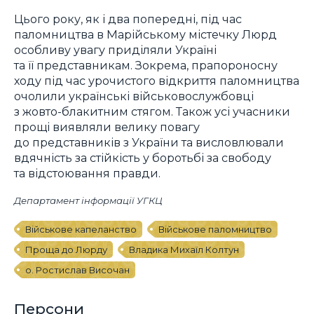
Цього року, як і два попередні, під час
паломництва в Марійському містечку Люрд
особливу увагу приділяли Україні
та її представникам. Зокрема, прапороносну
ходу під час урочистого відкриття паломництва
очолили українські військовослужбовці
з жовто-блакитним стягом. Також усі учасники
прощі виявляли велику повагу
до представників з України та висловлювали
вдячність за стійкість у боротьбі за свободу
та відстоювання правди.
Департамент інформації УГКЦ
Військове капеланство
Військове паломництво
Проща до Люрду
Владика Михаїл Колтун
о. Ростислав Височан
Персони