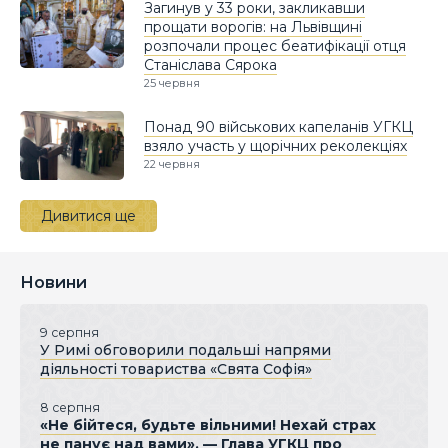
Загинув у 33 роки, закликавши
прощати ворогів: на Львівщині
розпочали процес беатифікації отця
Станіслава Сярока
25 червня
Понад 90 військових капеланів УГКЦ
взяло участь у щорічних реколекціях
22 червня
Дивитися ще
Новини
9 серпня
У Римі обговорили подальші напрями
діяльності товариства «Свята Софія»
8 серпня
«Не бійтеся, будьте вільними! Нехай страх
не панує над вами», — Глава УГКЦ про