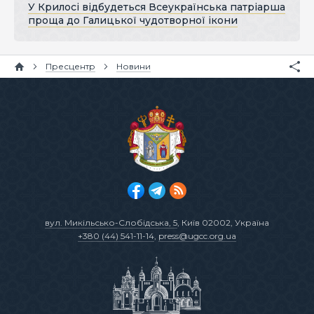
У Крилосі відбудеться Всеукраїнська патріарша
проща до Галицької чудотворної ікони
Пресцентр
Новини
вул. Микільсько-Слобідська, 5
, Київ 02002, Україна
+380 (44) 541-11-14
,
press@ugcc.org.ua