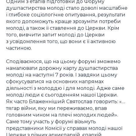
Одним з етапів підготовки до Форуму
душпастирства молоді стало доволі масштабне
і глибоке соціологічне опитування, результати
якого допоможуть краще зрозуміти потреби
молоді, а також її ставлення до Церкви. Крім
того, вивчити запит молоді до Церкви
з усвідомлення того, що вони є її активною
частиною.
Сподіваємося, що на цьому форумі зможемо
намалювати дорожну карту душпастирства
молоді на наступні 7 років. І завдяки цьому
сфокусуватися на основних напрямах
діяльності з молоддю і для молоді. Адже саме
молоді люди є сьогоденням нашої Церкви.
Як часто Блаженніший Святослав говорить: «…
тягар війни, яку ми переживаємо, впав
головним чином на плечі молодих людей».
Саме тому участь у форумі візьмуть
представники Комісії у справах молоді нашої
Церкви з різних архиєпархій, єпархій,