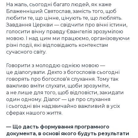
На жаль, сьогодні багато людей, як каже
Блаженніший Святослав, замість того, щоб
любити те, що цінне, цінують те, що люблять.
Завдання Церкви — свідчити про вічні істини,
голосити вічну правду Євангелія зрозумілою
мовою. І над цим ми працюємо, організовуючи
різні події, які відповідають контекстам
сучасного світу.
Говорити з молоддю однією мовою —
це діалогувати. Дехто з богословів сьогодні
говорять про богослов’я слухання. Тому так
важливо вміти слухати, щоби зрозуміти,
а не лише для того, щоб відповісти, закидати
один одному. Діалог — це про слухання
і сьогодні він надзвичайно важливий в усіх
сферах нашого життя.
— Що дасть формування програмного
документа, в основі якого будуть результати