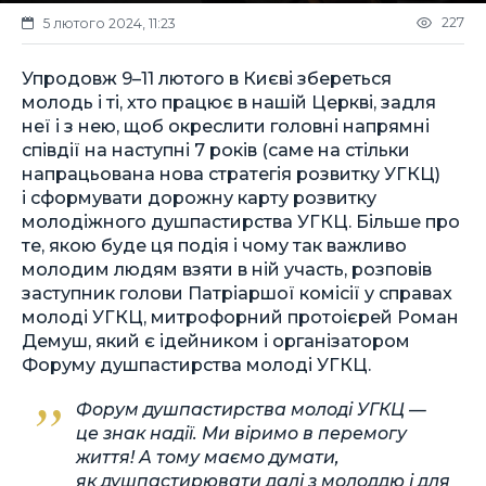
227
5 лютого 2024, 11:23
Упродовж 9–11 лютого в Києві збереться
молодь і ті, хто працює в нашій Церкві, задля
неї і з нею, щоб окреслити головні напрямні
співдії на наступні 7 років (саме на стільки
напрацьована нова стратегія розвитку УГКЦ)
і сформувати дорожну карту розвитку
молодіжного душпастирства УГКЦ. Більше про
те, якою буде ця подія і чому так важливо
молодим людям взяти в ній участь, розповів
заступник голови Патріаршої комісії у справах
молоді УГКЦ, митрофорний протоієрей Роман
Демуш, який є ідейником і організатором
Форуму душпастирства молоді УГКЦ.
Форум душпастирства молоді УГКЦ —
це знак надії. Ми віримо в перемогу
життя! А тому маємо думати,
як душпастирювати далі з молоддю і для