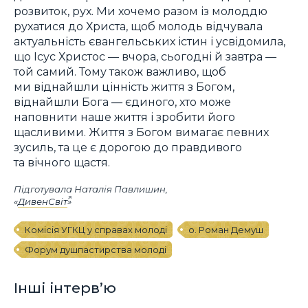
розвиток, рух. Ми хочемо разом із молоддю
рухатися до Христа, щоб молодь відчувала
актуальність євангельських істин і усвідомила,
що Ісус Христос — вчора, сьогодні й завтра —
той самий. Тому також важливо, щоб
ми віднайшли цінність життя з Богом,
віднайшли Бога — єдиного, хто може
наповнити наше життя і зробити його
щасливими. Життя з Богом вимагає певних
зусиль, та це є дорогою до правдивого
та вічного щастя.
Підготувала Наталія Павлишин,
«
ДивенСвіт
»
Комісія УГКЦ у справах молоді
о. Роман Демуш
Форум душпастирства молоді
Інші інтерв’ю