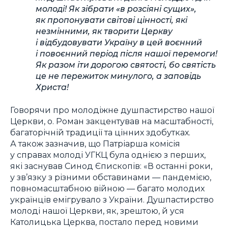
молоді! Як зібрати «в розсіяні сущих»,
як пропонувати світові цінності, які
незмінними, як творити Церкву
і відбудовувати Україну в цей воєнний
і повоєнний період після нашої перемоги!
Як разом іти дорогою святості, бо святість
це не пережиток минулого, а заповідь
Христа!
Говорячи про молодіжне душпастирство нашої
Церкви, о. Роман закцентував на масштабності,
багаторічній традиції та цінних здобутках.
А також зазначив, що Патріарша комісія
у справах молоді УГКЦ була однією з перших,
які заснував Синод Єпископів: «В останні роки,
у зв’язку з різними обставинами — пандемією,
повномасштабною війною — багато молодих
українців емігрувало з України. Душпастирство
молоді нашої Церкви, як, зрештою, й уся
Католицька Церква, постало перед новими