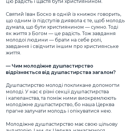
цю радість і щастя бути християнином.
Святий Іван Боско в одній із книжок говорить,
що одним із підступів диявола є те, щоб молодь
думала, що бути християнином — сумно. Тоді
як життя з Богом — це радість. Тож завдання
молодої людини — брати на себе ролі,
завдання і свідчити іншим про християнське
життя.
— Чим молодіжне душпастирство
відрізняється від душпастирства загалом?
Душпастирство молоді покликане допомогти
молоді. У нас є різні секції душпастирства
і капеланства, та поміж ними виокремлюють
молодіжне душпастирство, бо наша Церква
прагне залучати молодь і опікуватися нею.
Молодіжне душпастирство має свою цільову
аудиторію. І ми, як Церква, намагаємося