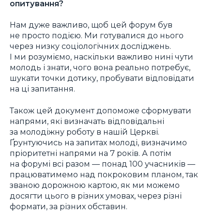
опитування?
Нам дуже важливо, щоб цей форум був
не просто подією. Ми готувалися до нього
через низку соціологічних досліджень.
І ми розуміємо, наскільки важливо нині чути
молодь і знати, чого вона реально потребує,
шукати точки дотику, пробувати відповідати
на ці запитання.
Також цей документ допоможе сформувати
напрями, які визначать відповідальні
за молодіжну роботу в нашій Церкві.
Ґрунтуючись на запитах молоді, визначимо
пріоритетні напрями на 7 років. А потім
на форумі всі разом — понад 100 учасників —
працюватимемо над покроковим планом, так
званою дорожною картою, як ми можемо
досягти цього в різних умовах, через різні
формати, за різних обставин.