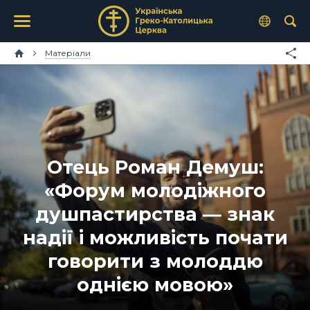
Матеріали
Отець Роман Демуш:
«Форум молодіжного
душпастирства — знак
надії і можливість почати
говорити з молоддю
однією мовою»