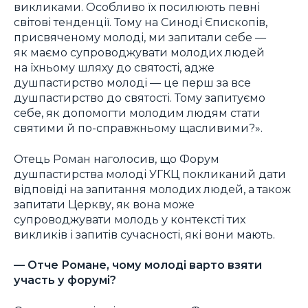
викликами. Особливо їх посилюють певні
світові тенденції. Тому на Синоді Єпископів,
присвяченому молоді, ми запитали себе —
як маємо супроводжувати молодих людей
на їхньому шляху до святості, адже
душпастирство молоді — це перш за все
душпастирство до святості. Тому запитуємо
себе, як допомогти молодим людям стати
святими й по-справжньому щасливими?».
Отець Роман наголосив, що Форум
душпастирства молоді УГКЦ покликаний дати
відповіді на запитання молодих людей, а також
запитати Церкву, як вона може
супроводжувати молодь у контексті тих
викликів і запитів сучасності, які вони мають.
— Отче Романе, чому молоді варто взяти
участь у форумі?