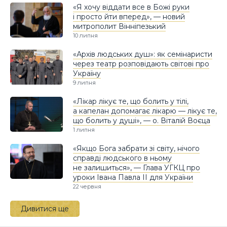
«Я хочу віддати все в Божі руки
і просто йти вперед», — новий
митрополит Вінніпезький
10 липня
«Архів людських душ»: як семінаристи
через театр розповідають світові про
Україну
9 липня
«Лікар лікує те, що болить у тілі,
а капелан допомагає лікарю — лікує те,
що болить у душі», — о. Віталій Воєца
1 липня
«Якщо Бога забрати зі світу, нічого
справді людського в ньому
не залишиться», — Глава УГКЦ про
уроки Івана Павла II для України
22 червня
Дивитися ще