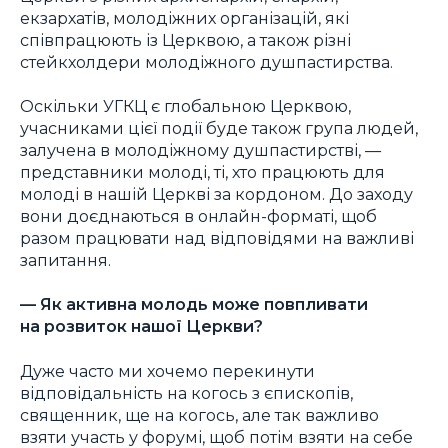
екзархатів, молодіжних організацій, які
співпрацюють із Церквою, а також різні
стейкхолдери молодіжного душпастирства.
Оскільки УГКЦ є глобальною Церквою,
учасниками цієї події буде також група людей,
залучена в молодіжному душпастирстві, —
представники молоді, ті, хто працюють для
молоді в нашій Церкві за кордоном. До заходу
вони доєднаються в онлайн-форматі, щоб
разом працювати над відповідями на важливі
запитання.
— Як активна молодь може повпливати
на розвиток нашої Церкви?
Дуже часто ми хочемо перекинути
відповідальність на когось з єпископів,
священник, ще на когось, але так важливо
взяти участь у форумі, щоб потім взяти на себе