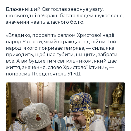
Блаженніший Святослав звернув увагу,
що сьогодні в Україні багато людей шукає сенс,
значення навіть власного болю.
«Владико, просвітіть світлом Христової надії
народ України, який страждає від війни. Той
народ, якого покриває темрява, — сила, яка
приходить, щоб нас губити, нищити, забрати
все. А ви будьте тим світильником, який дає
життя, значення, слово Христової істини», —
попросив Предстоятель УГКЦ.