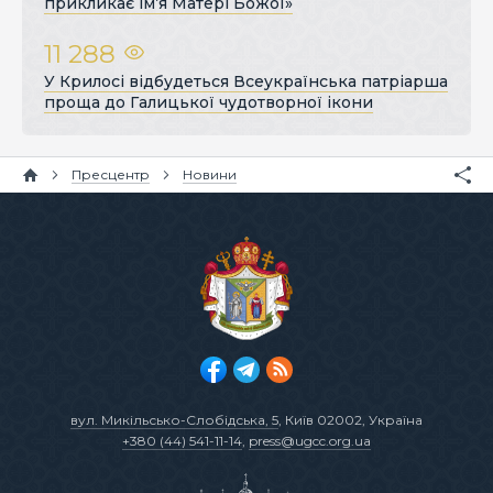
прикликає ім’я Матері Божої»
11 288
У Крилосі відбудеться Всеукраїнська патріарша
проща до Галицької чудотворної ікони
Пресцентр
Новини
вул. Микільсько-Слобідська, 5
, Київ 02002, Україна
+380 (44) 541-11-14
,
press@ugcc.org.ua