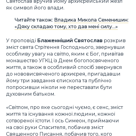
Святослав вручив йому архиєрейський жезл
як символ його влади.
Читайте також:
Владика Микола Семенишин:
«Дяку складаю тому, хто дав мені силу…»
У проповіді
Блаженніший Святослав
розкрив
зміст свята Стрітення Господнього, звернувши
особливу увагу на світло, яким є Бог, привітав
монашество УГКЦ із Днем богопосвяченого
життя, а також в особливий спосіб звернувся
до нововисвяченого архиєрея, пригадавши
йому три завдання єпископа та публічно
попросивши ніколи не переставати бути
духовним батьком.
«Світлом, про яке сьогодні чуємо, є сенс, зміст
життя та існування кожної людини, кожної
сотвореної істоти. І ось Симеон, приймаючи
на свої руки Спасителя, побачив зміст
Священного Писання, побачив того, кого