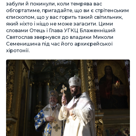
забули й покинули, коли темрява вас
обгортатиме, пригадайте, що ви є стрітенським
єпископом, що у вас горить такий світильник,
який ніхто і ніщо не може загасити. Цими
словами Отець і Глава УГКЦ Блаженніший
Святослав звернувся до владики Миколи
Семенишина під час його архиєрейської
хіротонії.