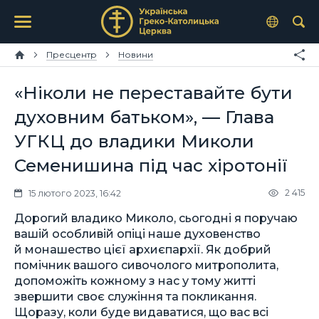
Пресцентр
Новини
«Ніколи не переставайте бути
духовним батьком», — Глава
УГКЦ до владики Миколи
Семенишина під час хіротонії
2 415
15 лютого 2023, 16:42
Дорогий владико Миколо, сьогодні я поручаю
вашій особливій опіці наше духовенство
й монашество цієї архиєпархії. Як добрий
помічник вашого сивочолого митрополита,
допоможіть кожному з нас у тому житті
звершити своє служіння та покликання.
Щоразу, коли буде видаватися, що вас всі