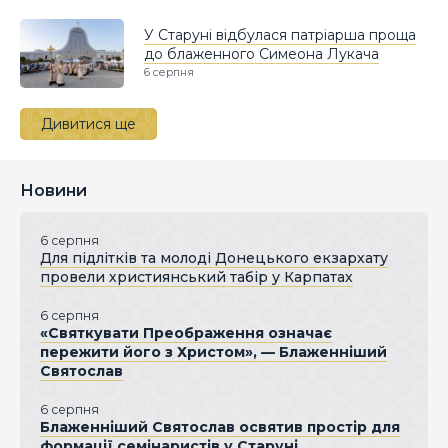
У Старуні відбулася патріарша проща
до блаженного Симеона Лукача
6 серпня
Дивитися ще
Новини
6 серпня
Для підлітків та молоді Донецького екзархату
провели християнський табір у Карпатах
6 серпня
«Святкувати Преображення означає
пережити його з Христом», — Блаженніший
Святослав
6 серпня
Блаженніший Святослав освятив простір для
формації семінаристів у Старуні