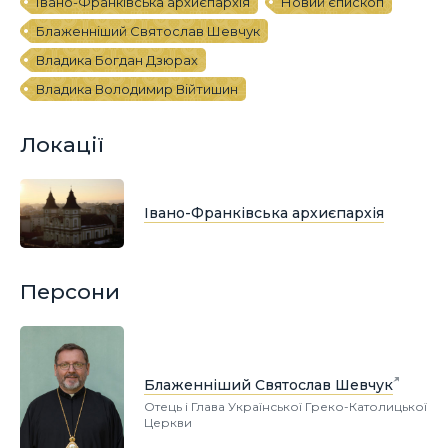
Івано-Франківська архиєпархія
Новий єпископ
Блаженніший Святослав Шевчук
Владика Богдан Дзюрах
Владика Володимир Війтишин
Локації
Івано-Франківська архиєпархія
Персони
Блаженніший Святослав Шевчук
Отець і Глава Української Греко-Католицької
Церкви