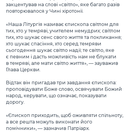
закцентував на слові «світло», яке багато разів
повторювалося у Чині хіротонії.
«Наша Літургія називає єпископа світлом для
тих, хто у темряві, учителем немудрих; світлом
тих, хто шукає сенс свого життя та покликання;
хто шукає спасіння, хто серед темряви
сьогодення шукає світло надії; те світло, яке
є певним і дасть можливість нам не блукати
в темряві, але мати світло життя», — зауважив
Глава Церкви.
Відтак він пригадав три завдання єпископа:
проповідувати Боже слово, освячувати Божий
народ, керувати, що означає, показувати
дорогу.
«Єпископ приходить, щоб оживляти спільноту,
а все решта можуть виконати його
помічники», — зазначив Патріарх.