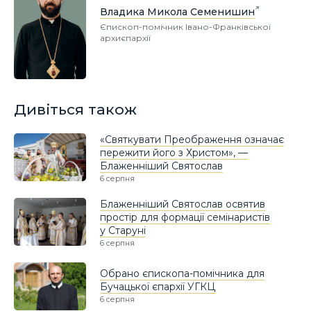
Владика Микола Семенишин
Єпископ-помічник Івано-Франківської
архиєпархії
Дивіться також
«Святкувати Преображення означає
пережити його з Христом», —
Блаженніший Святослав
6 серпня
Блаженніший Святослав освятив
простір для формації семінаристів
у Старуні
6 серпня
Обрано єпископа-помічника для
Бучацької єпархії УГКЦ
6 серпня