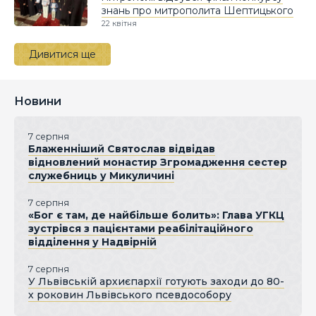
знань про митрополита Шептицького
22 квітня
Дивитися ще
Новини
7 серпня
Блаженніший Святослав відвідав
відновлений монастир Згромадження сестер
служебниць у Микуличині
7 серпня
«Бог є там, де найбільше болить»: Глава УГКЦ
зустрівся з пацієнтами реабілітаційного
відділення у Надвірній
7 серпня
У Львівській архиєпархії готують заходи до 80-
х роковин Львівського псевдособору