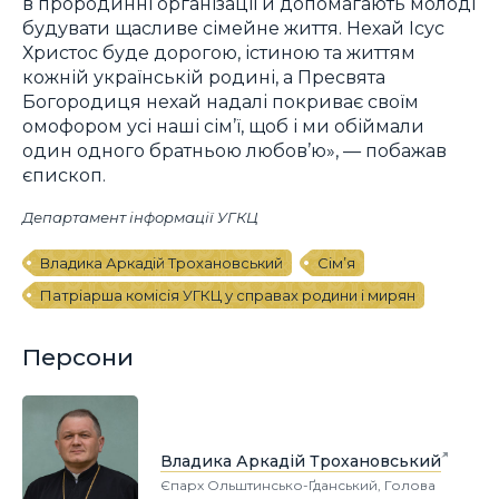
в прородинні організації й допомагають молоді
будувати щасливе сімейне життя. Нехай Ісус
Христос буде дорогою, істиною та життям
кожній українській родині, а Пресвята
Богородиця нехай надалі покриває своїм
омофором усі наші сім’ї, щоб і ми обіймали
один одного братньою любов’ю», — побажав
єпископ.
Департамент інформації УГКЦ
Владика Аркадій Трохановський
Сім’я
Патріарша комісія УГКЦ у справах родини і мирян
Персони
Владика Аркадій Трохановський
Єпарх Ольштинсько-Ґданський, Голова