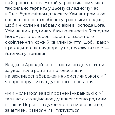
найкращі вітання. Нехай українська сім’я, яка
так сильно терпить у цьому складному часі
війни, буде світлом для світу. Хай випромінює
світло вірності та любові з українських родин,
щоби ніколи не забракло віри в Господа Бога.
Усім нашим родинам бажаю єдності з Господом
Богом, багато любові, щастя та взаємного
скріплення у кожній хвилині життя, щоби разом
проходити спільну дорогу подружжя та сім’ї», —
йдеться у привітанні.
Владика Аркадій також закликав до молитви
за українські родини, наголосивши
на важливості збереження християнської сім’ї
як простору життя і духовного зростання.
«Ми молимося за всі поранені українські сім’ї
та за всіх, хто здійснює душпастирство родини
в нашій Церкві: за духовенство і монашество,
за активних мирян, які гуртуються