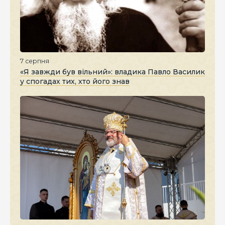
7 серпня
«Я завжди був вільний»: владика Павло Василик
у спогадах тих, хто його знав