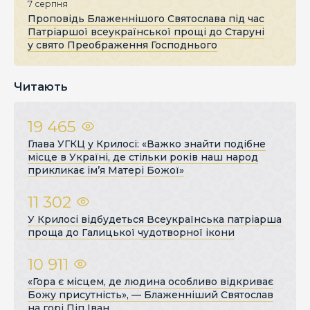
7 серпня
Проповідь Блаженнішого Святослава під час
Патріаршої всеукраїнської прощі до Старуні
у свято Преображення Господнього
Читають
19 465
Глава УГКЦ у Крилосі: «Важко знайти подібне
місце в Україні, де стільки років наш народ
прикликає ім’я Матері Божої»
11 302
У Крилосі відбудеться Всеукраїнська патріарша
проща до Галицької чудотворної ікони
10 911
«Гора є місцем, де людина особливо відкриває
Божу присутність», — Блаженніший Святослав
на горі Піп Іван