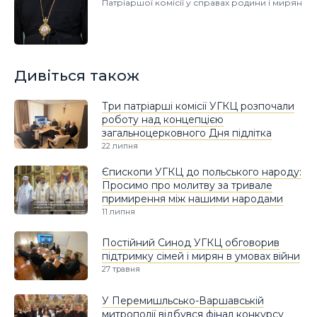
Патріаршої комісії у справах родини і мирян
Дивіться також
Три патріарші комісії УГКЦ розпочали
роботу над концепцією
загальноцерковного Дня підлітка
22 липня
Єпископи УГКЦ до польського народу:
Просимо про молитву за тривале
примирення між нашими народами
11 липня
Постійний Синод УГКЦ обговорив
підтримку сімей і мирян в умовах війни
27 травня
У Перемишльсько-Варшавській
митрополії відбувся фінал конкурсу