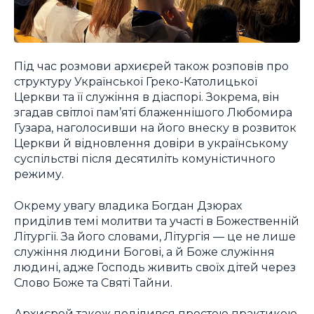
Під час розмови архиєрей також розповів про
структуру Української Греко-Католицької
Церкви та її служіння в діаспорі. Зокрема, він
згадав світлої пам’яті блаженнішого Любомира
Гузара, наголосивши на його внеску в розвиток
Церкви й відновлення довіри в українському
суспільстві після десятиліть комуністичного
режиму.
Окрему увагу владика Богдан Дзюрах
приділив темі молитви та участі в Божественній
Літургії. За його словами, Літургія — це не лише
служіння людини Богові, а й Боже служіння
людині, адже Господь живить своїх дітей через
Слово Боже та Святі Тайни.
Архиєрей також поділився простою практикою