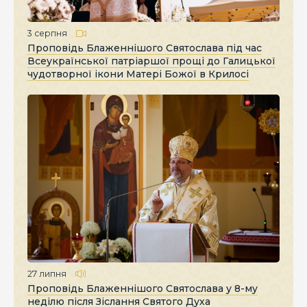
3 серпня
Проповідь Блаженнішого Святослава під час
Всеукраїнської патріаршої прощі до Галицької
чудотворної ікони Матері Божої в Крилосі
27 липня
Проповідь Блаженнішого Святослава у 8-му
неділю після Зіслання Святого Духа