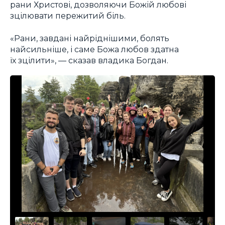
рани Христові, дозволяючи Божій любові
зцілювати пережитий біль.
«Рани, завдані найріднішими, болять
найсильніше, і саме Божа любов здатна
їх зцілити», — сказав владика Богдан.