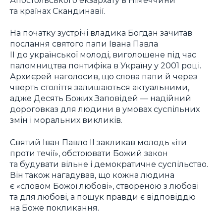
та країнах Скандинавії.
На початку зустрічі владика Богдан зачитав
послання святого папи Івана Павла
ІІ до української молоді, виголошене під час
паломництва понтифіка в Україну у 2001 році.
Архиєрей наголосив, що слова папи й через
чверть століття залишаються актуальними,
адже Десять Божих Заповідей — надійний
дороговказ для людини в умовах суспільних
змін і моральних викликів.
Святий Іван Павло ІІ закликав молодь «іти
проти течії», обстоювати Божий закон
та будувати вільне і демократичне суспільство.
Він також нагадував, що кожна людина
є «словом Божої любові», створеною з любові
та для любові, а пошук правди є відповіддю
на Боже покликання.