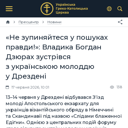
Пресцентр
Новини
«Не зупиняйтеся у пошуках
правди!»: Владика Богдан
Дзюрах зустрівся
з українською молоддю
у Дрездені
138
17 червня 2026, 10:01
13–14 червня у Дрездені відбувався З’їзд
молоді Апостольського екзархату для
українців візантійського обряду в Німеччині
та Скандинавії під назвою «Слідами блаженної
Едіґни». Однією з центральних подій форуму