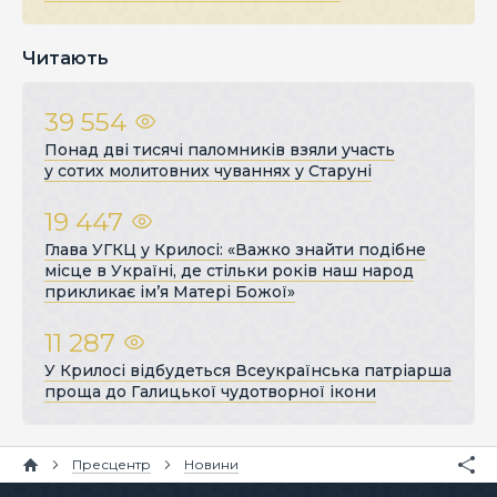
Читають
39 554
Понад дві тисячі паломників взяли участь
у сотих молитовних чуваннях у Старуні
19 447
Глава УГКЦ у Крилосі: «Важко знайти подібне
місце в Україні, де стільки років наш народ
прикликає ім’я Матері Божої»
11 287
У Крилосі відбудеться Всеукраїнська патріарша
проща до Галицької чудотворної ікони
Пресцентр
Новини