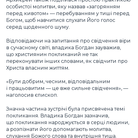
особистої молитви, яку назвав «загорянням
перед кивотом» — перебуванням у тиші перед
Богом, щоб навчитися слухати Його голос
серед щоденного шуму.
Відповідаючи на запитання про свідчення віри
в сучасному світі, владика Богдан зауважив,
що християнин покликаний не так
переконувати інших словами, як свідчити про
Христа власним життям.
«Бути добрим, чесним, відповідальним
і працьовитим — це вже сильне свідчення», —
наголосив єпископ.
Значна частина зустрічі була присвячена темі
покликання. Владика Богдан зазначив,
що покликання народжується в серці людини,
а розпізнати його допомагають молитва,
слухання Божого слова та внутрішня тиша.