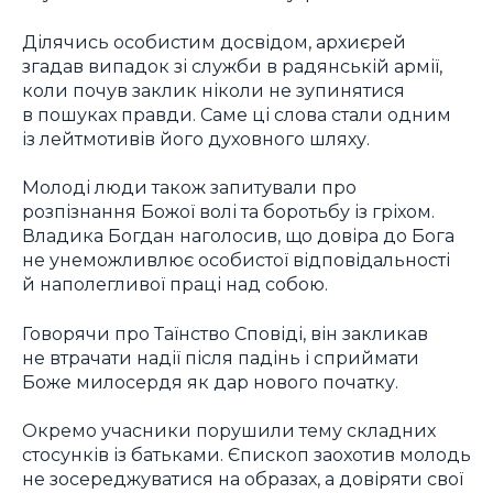
Ділячись особистим досвідом, архиєрей
згадав випадок зі служби в радянській армії,
коли почув заклик ніколи не зупинятися
в пошуках правди. Саме ці слова стали одним
із лейтмотивів його духовного шляху.
Молоді люди також запитували про
розпізнання Божої волі та боротьбу із гріхом.
Владика Богдан наголосив, що довіра до Бога
не унеможливлює особистої відповідальності
й наполегливої праці над собою.
Говорячи про Таїнство Сповіді, він закликав
не втрачати надії після падінь і сприймати
Боже милосердя як дар нового початку.
Окремо учасники порушили тему складних
стосунків із батьками. Єпископ заохотив молодь
не зосереджуватися на образах, а довіряти свої