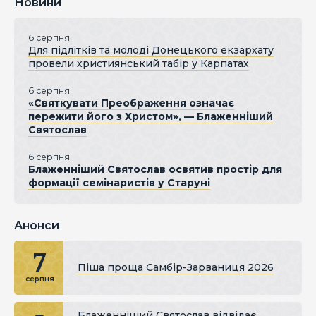
Новини
6 серпня
Для підлітків та молоді Донецького екзархату
провели християнський табір у Карпатах
6 серпня
«Святкувати Преображення означає
пережити його з Христом», — Блаженніший
Святослав
6 серпня
Блаженніший Святослав освятив простір для
формації семінаристів у Старуні
Анонси
7
Піша проща Самбір-Зарваниця 2026
серпня
Блаженніший Святослав відвідає