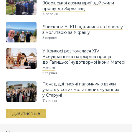
Зборівської архиєпархії здійснили
прощу до Зарваниці
4 серпня
Єпископи УГКЦ піднялися на Говерлу
з молитвою за Україну
3 серпня
У Крилосі розпочалася XIV
Всеукраїнська патріарша проща
до Галицької чудотворної ікони Матері
Божої
2 серпня
Понад дві тисячі паломників взяли
участь у сотих молитовних чуваннях
у Старуні
31 липня
Дивитися ще