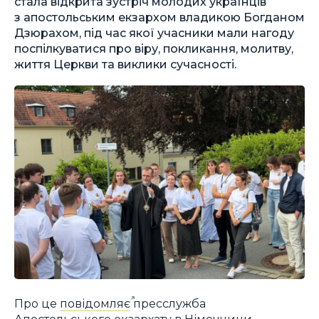
стала відкрита зустріч молодих українців
з апостольським екзархом владикою Богданом
Дзюрахом, під час якої учасники мали нагоду
поспілкуватися про віру, покликання, молитву,
життя Церкви та виклики сучасності.
Про це
повідомляє
пресслужба
Апостольського екзархату в Німеччини