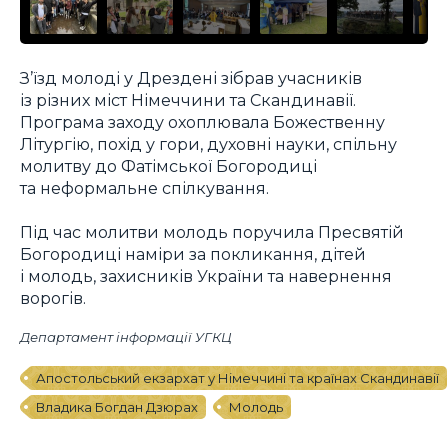
З’їзд молоді у Дрездені зібрав учасників
із різних міст Німеччини та Скандинавії.
Програма заходу охоплювала Божественну
Літургію, похід у гори, духовні науки, спільну
молитву до Фатімської Богородиці
та неформальне спілкування.
Під час молитви молодь поручила Пресвятій
Богородиці наміри за покликання, дітей
і молодь, захисників України та навернення
ворогів.
Департамент інформації УГКЦ
Апостольський екзархат у Німеччині та країнах Скандинавії
Владика Богдан Дзюрах
Молодь