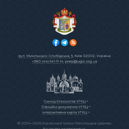
вул. Микільсько-Слобідська, 5
, Київ 02002, Україна
+380 (44) 541-11-14
,
press@ugcc.org.ua
Синод Єпископів УГКЦ
Офіційні документи УГКЦ
Інтерактивна карта УГКЦ
© 2004–2026 Українська Греко-Католицька Церква.
Всі права застережено.