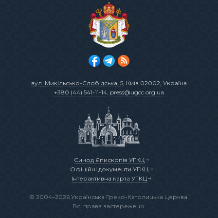
вул. Микільсько-Слобідська, 5
, Київ 02002, Україна
+380 (44) 541-11-14
,
press@ugcc.org.ua
Синод Єпископів УГКЦ
Офіційні документи УГКЦ
Інтерактивна карта УГКЦ
© 2004–2026 Українська Греко-Католицька Церква.
Всі права застережено.