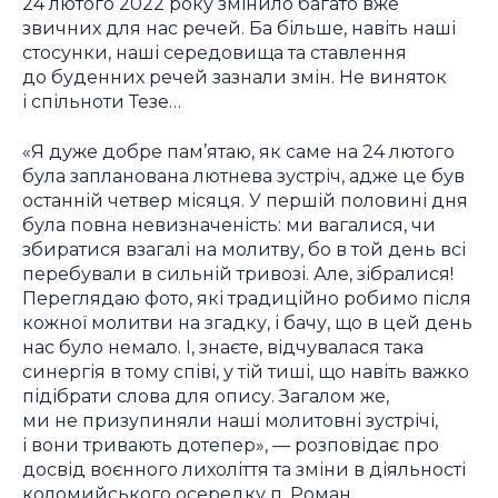
24 лютого 2022 року змінило багато вже
звичних для нас речей. Ба більше, навіть наші
стосунки, наші середовища та ставлення
до буденних речей зазнали змін. Не виняток
і спільноти Тезе…
«Я дуже добре пам’ятаю, як саме на 24 лютого
була запланована лютнева зустріч, адже це був
останній четвер місяця. У першій половині дня
була повна невизначеність: ми вагалися, чи
збиратися взагалі на молитву, бо в той день всі
перебували в сильній тривозі. Але, зібралися!
Переглядаю фото, які традиційно робимо після
кожної молитви на згадку, і бачу, що в цей день
нас було немало. І, знаєте, відчувалася така
синергія в тому співі, у тій тиші, що навіть важко
підібрати слова для опису. Загалом же,
ми не призупиняли наші молитовні зустрічі,
і вони тривають дотепер», — розповідає про
досвід воєнного лихоліття та зміни в діяльності
коломийського осередку п. Роман.