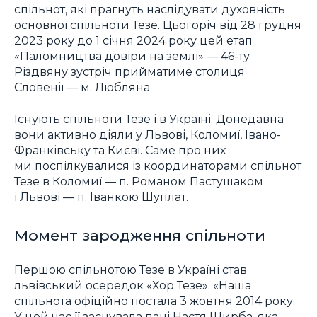
спільнот, які прагнуть наслідувати духовність
основної спільноти Тезе. Цьогоріч від 28 грудня
2023 року до 1 січня 2024 року цей етап
«Паломництва довіри на землі» — 46-ту
Різдвяну зустріч прийматиме столиця
Словенії — м. Любляна.
Існують спільноти Тезе і в Україні. Донедавна
вони активно діяли у Львові, Коломиї, Івано-
Франківську та Києві. Саме про них
ми поспілкувалися із координаторами спільнот
Тезе в Коломиї — п. Романом Пастушаком
і Львові — п. Іванкою Шуплат.
Момент зародження спільноти
Першою спільнотою Тезе в Україні став
львівський осередок «Хор Тезе». «Наша
спільнота офіційно постала 3 жовтня 2014 року.
У цей час її заснувала пані Настя Щирба, яка