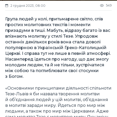
549
2 грудня 2023, 08:00
Група людей у колі, притьмарене світло, спів
простих молитовних текстів і моменти
призадуми в тиші. Мабуть, відразу багато із вас
впізнають молитву у стилі Тезе. Упродовж
останніх декількох років вона стала доволі
популярною в Українській Греко-Католицькій
Церкві. І справа тут не лише в певній атмосфері.
Насамперед ідеться про нагоду, що дає змогу
молодим людям, та й не тільки, зустрічатися
між собою та поглиблювати свої стосунки
з Богом.
«Основними принципами діяльності спільноти
Тезе-Львів я би назвала творення молитви
й об’єднання людей у цій молитві, об’єднання
в молитві заради миру. Йдеться про мир між
людьми, а також про мир між Церквами. Адже
сама молитва Тезе є молитвою миру. Яку зміну