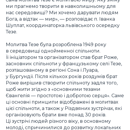
ми прагнемо творити в навколишньому для
нас середовищі? Ми хочемо дарувати людям
Бога, а відтак — мир», — розповідає п. Іванка
Шуплат, координаторка львівського осередку
Тезе.
Молитва Тезе була розроблена 1949 року
в середовищі однойменної спільноти.
Її ініціатором та організатором став брат Роже,
засновник спільноти у французькому селі Тезе,
розташованому в регіоні Сона і Луара,
у Бургундії. Після кількох років роздумів брат
Роже вирішив створити спільноту задля того,
щоб жити згідно з «основними тезами
Євангелія — простотою і добротою серця». Саме
ці основні принципи відображені в молитвах
цієї спільноти, а також у Різдвяних зустрічах, які
організовують брати вже понад 30 років.
Ці зустрічі людей різного віку, в основному
молоді, спричинилися до розвитку локальних