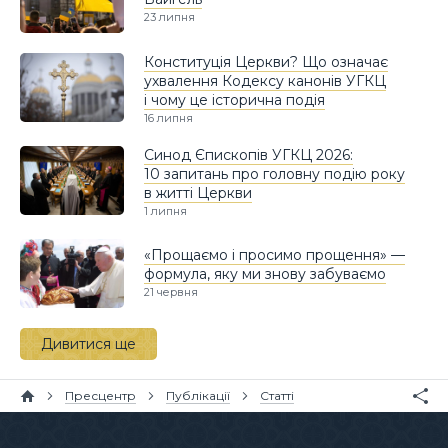
23 липня
Конституція Церкви? Що означає
ухвалення Кодексу канонів УГКЦ
і чому це історична подія
16 липня
Синод Єпископів УГКЦ 2026:
10 запитань про головну подію року
в житті Церкви
1 липня
«Прощаємо і просимо прощення» —
формула, яку ми знову забуваємо
21 червня
Дивитися ще
Пресцентр
Публікації
Статті