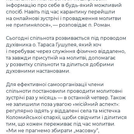
інформацію про себе в будь-який можливий
спосіб. Навіть під час карантину перейшли
на онлайнові зустрічі і провадження молитви
не припинялося», — розповідає п. Роман.
Сьогодні спільнота розвивається під проводом
духівника о. Тараса Гушулея, який хоч
і перебуває через служіння фізично віддалено,
та завжди присутній на молитві, допомагає
у розвитку спільноти та ділиться добрими
духовними настановами.
Для ефективної самоорганізації члени
спільноти постановили проводити молитовні
зустрічі раз у місяць — в останній четвер. Також
не залишили поза увагою «місійний аспект»:
регулярно їздять у віддалені села та містечка
Коломийської єпархії, щоби свідчити і ділитися
тим, що кожен переживає під час молитви.
«Ми не прагнемо збирати „масовку“,