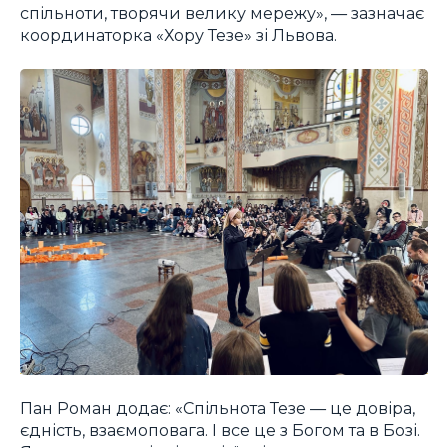
спільноти, творячи велику мережу», — зазначає
координаторка «Хору Тезе» зі Львова.
Пан Роман додає: «Спільнота Тезе — це довіра,
єдність, взаємоповага. І все це з Богом та в Бозі.