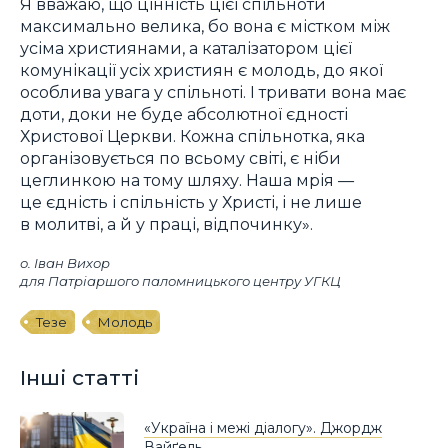
Я вважаю, що цінність цієї спільноти
максимально велика, бо вона є містком між
усіма християнами, а каталізатором цієї
комунікації усіх християн є молодь, до якої
особлива увага у спільноті. І тривати вона має
доти, доки не буде абсолютної єдності
Христової Церкви. Кожна спільнотка, яка
організовується по всьому світі, є ніби
цеглинкою на тому шляху. Наша мрія —
це єдність і спільність у Христі, і не лише
в молитві, а й у праці, відпочинку».
о. Іван Вихор
для Патріаршого паломницького центру УГКЦ
Тезе
Молодь
Інші статті
«Україна і межі діалогу». Джордж
Вайґель