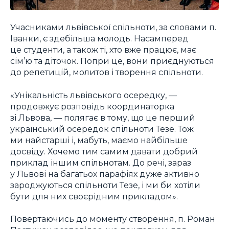
Учасниками львівської спільноти, за словами п.
Іванки, є здебільша молодь. Насамперед
це студенти, а також ті, хто вже працює, має
сім’ю та діточок. Попри це, вони приєднуються
до репетицій, молитов і творення спільноти.
«Унікальність львівського осередку, —
продовжує розповідь координаторка
зі Львова, — полягає в тому, що це перший
український осередок спільноти Тезе. Тож
ми найстарші і, мабуть, маємо найбільше
досвіду. Хочемо тим самим давати добрий
приклад іншим спільнотам. До речі, зараз
у Львові на багатьох парафіях дуже активно
зароджуються спільноти Тезе, і ми би хотіли
бути для них своєрідним прикладом».
Повертаючись до моменту створення, п. Роман