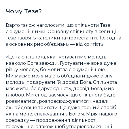
Чому Тезе?
Варто також наголосити, що спільноти Тезе
є екуменічними. Основну спільноту в селищі
Тезе творять католики та протестанти. Тож одна
з основних рис об’єднань — відкритість.
«Це та спільнота, яка гуртуватиме молодь
навколо Бога завжди. Гуртуватиме вона дуже
різну молодь, бо молитва є екуменічною.
Ми маємо можливість об’єднати дуже різну
молодь, подарувати їй досвід Бога. Спільнота
має жити, бо дарує єдність, досвід Бога, мир
і любов. Ми сподіваємося, що спільнота буде
розвиватися, розповсюджуватися і надалі
якнайдовше тривати. Це дуже гарний спосіб,
як на мене, спілкування з Богом. Мрія нашого
осередку — продовження діяльності
та служіння, а також щоб утворювалися інші