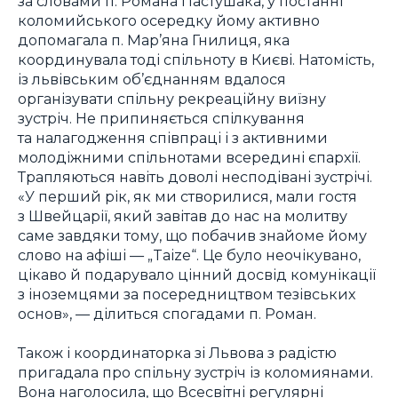
за словами п. Романа Пастушака, у постанні
коломийського осередку йому активно
допомагала п. Мар’яна Гнилиця, яка
координувала тоді спільноту в Києві. Натомість,
із львівським об’єднанням вдалося
організувати спільну рекреаційну виїзну
зустріч. Не припиняється спілкування
та налагодження співпраці і з активними
молодіжними спільнотами всередині єпархії.
Трапляються навіть доволі несподівані зустрічі.
«У перший рік, як ми створилися, мали гостя
з Швейцарії, який завітав до нас на молитву
саме завдяки тому, що побачив знайоме йому
слово на афіші — „Taize“. Це було неочікувано,
цікаво й подарувало цінний досвід комунікації
з іноземцями за посередництвом тезівських
основ», — ділиться спогадами п. Роман.
Також і координаторка зі Львова з радістю
пригадала про спільну зустріч із коломиянами.
Вона наголосила, що Всесвітні регулярні