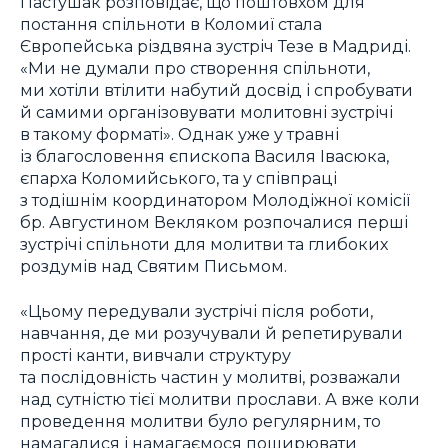
Пастушак розповідає, що поштовхом для
постання спільноти в Коломиї стала
Європейська різдвяна зустріч Тезе в Мадриді.
«Ми не думали про створення спільноти,
ми хотіли втілити набутий досвід і спробувати
й самими організовувати молитовні зустрічі
в такому форматі». Однак уже у травні
із благословення єпископа Василя Івасюка,
єпарха Коломийського, та у співпраці
з тодішнім координатором Молодіжної комісії
бр. Августином Векляком розпочалися перші
зустрічі спільноти для молитви та глибоких
роздумів над Святим Письмом.
«Цьому передували зустрічі після роботи,
навчання, де ми розучували й репетирували
прості канти, вивчали структуру
та послідовність частин у молитві, розважали
над сутністю тієї молитви прослави. А вже коли
проведення молитви було регулярним, то
намагалися і намагаємося поширювати