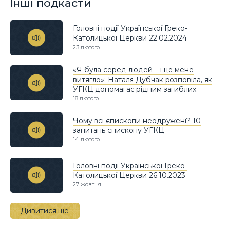
Інші подкасти
Головні події Української Греко-
Католицької Церкви 22.02.2024
23 лютого
«Я була серед людей – і це мене
витягло»: Наталя Дубчак розповіла, як
УГКЦ допомагає рідним загиблих
18 лютого
Чому всі єпископи неодружені? 10
запитань єпископу УГКЦ
14 лютого
Головні події Української Греко-
Католицької Церкви 26.10.2023
27 жовтня
Дивитися ще