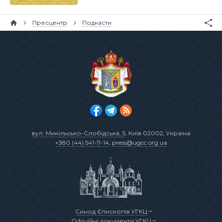
Пресцентр
Подкасти
вул. Микільсько-Слобідська, 5
, Київ 02002, Україна
+380 (44) 541-11-14
,
press@ugcc.org.ua
Синод Єпископів УГКЦ
Офіційні документи УГКЦ