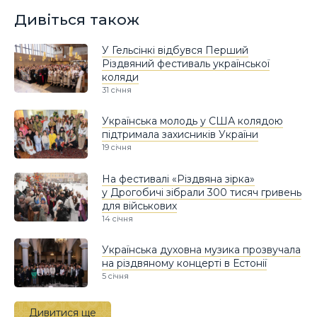
Дивіться також
У Гельсінкі відбувся Перший
Різдвяний фестиваль української
коляди
31 січня
Українська молодь у США колядою
підтримала захисників України
19 січня
На фестивалі «Різдвяна зірка»
у Дрогобичі зібрали 300 тисяч гривень
для військових
14 січня
Українська духовна музика прозвучала
на різдвяному концерті в Естонії
5 січня
Дивитися ще