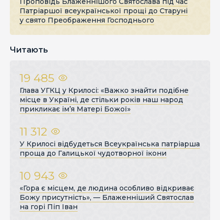
Проповідь Блаженнішого Святослава під час
Патріаршої всеукраїнської прощі до Старуні
у свято Преображення Господнього
Читають
19 485
Глава УГКЦ у Крилосі: «Важко знайти подібне
місце в Україні, де стільки років наш народ
прикликає ім’я Матері Божої»
11 312
У Крилосі відбудеться Всеукраїнська патріарша
проща до Галицької чудотворної ікони
10 943
«Гора є місцем, де людина особливо відкриває
Божу присутність», — Блаженніший Святослав
на горі Піп Іван