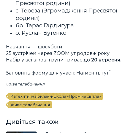
Пресвятої родини)
с. Тереза (Згромадження Пресвятої
родини)
бр. Тарас Гардигура
о. Руслан Бутенко
Навчання — щосуботи.
25 зустрічей через ZOOM упродовж року.
Набір у всі вікові групи триває до
20 вересня.
Заповніть форму для участі:
Натисніть тут
Живе телебачення
Катехитична онлайн-школа «Промінь світла»
Живе телебачення
Дивіться також