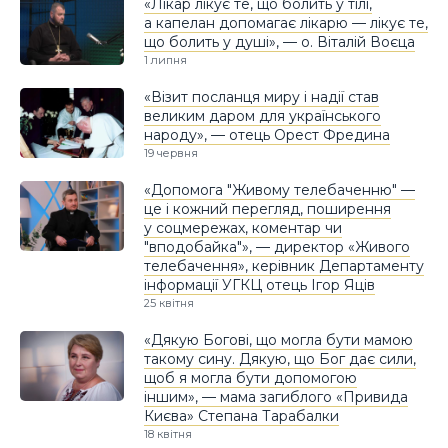
«Лікар лікує те, що болить у тілі,
а капелан допомагає лікарю — лікує те,
що болить у душі», — о. Віталій Воєца
1 липня
«Візит посланця миру і надії став
великим даром для українського
народу», — отець Орест Фредина
19 червня
«Допомога "Живому телебаченню" —
це і кожний перегляд, поширення
у соцмережах, коментар чи
"вподобайка"», — директор «Живого
телебачення», керівник Департаменту
інформації УГКЦ отець Ігор Яців
25 квітня
«Дякую Богові, що могла бути мамою
такому сину. Дякую, що Бог дає сили,
щоб я могла бути допомогою
іншим», — мама загиблого «Привида
Києва» Степана Тарабалки
18 квітня