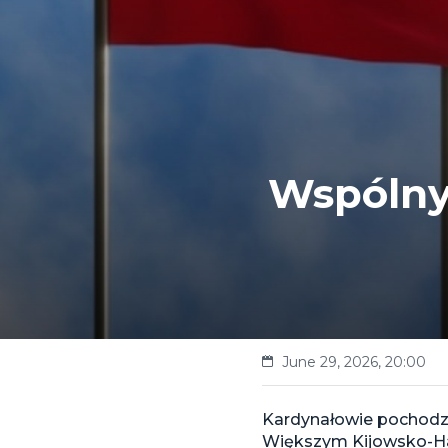
Wspólny 
June 29, 2026, 20:00
Kardynałowie pochodzą
Większym Kijowsko-Hal