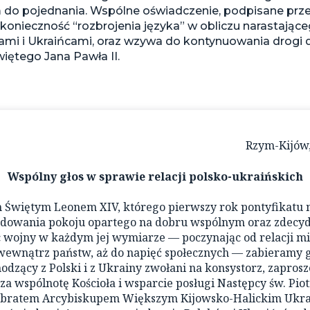
o pojednania. Wspólne oświadczenie, podpisane przez
a konieczność “rozbrojenia języka” w obliczu narastaj
ami i Ukraińcami, oraz wzywa do kontynuowania drogi d
ętego Jana Pawła II.
Rzym-Kijów,
Wspólny głos w sprawie relacji polsko-ukraińskich
m Świętym Leonem XIV, którego pierwszy rok pontyfikatu 
udowania pokoju opartego na dobru wspólnym oraz zdec
wojny w każdym jej wymiarze — poczynając od relacji m
wewnątrz państw, aż do napięć społecznych — zabieramy g
dzący z Polski i z Ukrainy zwołani na konsystorz, zaprosz
za wspólnotę Kościoła i wsparcie posługi Następcy św. Pio
 bratem Arcybiskupem Większym Kijowsko-Halickim Ukrai