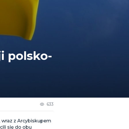
i polsko-
633
e, wraz z Arcybiskupem
li się do obu