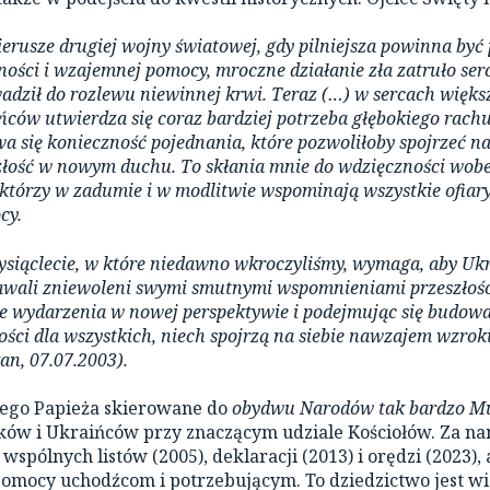
erusze drugiej wojny światowej, gdy pilniejsza powinna być
ności i wzajemnej pomocy, mroczne działanie zła zatruło serc
adził do rozlewu niewinnej krwi. Teraz (…) w sercach więks
ńców utwierdza się coraz bardziej potrzeba głębokiego rach
 się konieczność pojednania, które pozwoliłoby spojrzeć na
szłość w nowym duchu. To skłania mnie do wdzięczności wob
, którzy w zadumie i w modlitwie wspominają wszystkie ofia
cy.
ysiąclecie, w które niedawno wkroczyliśmy, wymaga, aby Ukra
awali zniewoleni swymi smutnymi wspomnieniami przeszłośc
e wydarzenia w nowej perspektywie i podejmując się budowa
ości dla wszystkich, niech spojrzą na siebie nawzajem wzro
an, 07.07.2003).
ego Papieża skierowane do
obydwu Narodów tak bardzo Mu
ków i Ukraińców przy znaczącym udziale Kościołów. Za nam
wspólnych listów (2005), deklaracji (2013) i orędzi (2023), 
pomocy uchodźcom i potrzebującym. To dziedzictwo jest w