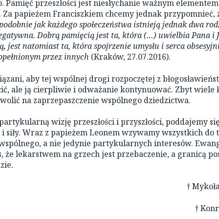
go. Pamięć przeszłości jest niesłychanie ważnym elementem
y. Za papieżem Franciszkiem chcemy jednak przypomnieć,
 podobnie jak każdego społeczeństwa istnieją jednak dwa rod
negatywna. Dobrą pamięcią jest ta, która (…) uwielbia Pana i 
 jest natomiast ta, która spojrzenie umysłu i serca obsesyjn
popełnionym przez innych
(Kraków, 27.07.2016).
ązani, aby tej wspólnej drogi rozpoczętej z błogosławień
cić, ale ją cierpliwie i odważanie kontynuować. Zbyt wiele 
wolić na zaprzepaszczenie wspólnego dziedzictwa.
artykularną wizję przeszłości i przyszłości, poddajemy si
 i siły. Wraz z papieżem Leonem wzywamy wszystkich do 
wspólnego, a nie jedynie partykularnych interesów. Ewang
, że lekarstwem na grzech jest przebaczenie, a granicą po
zie.
† Mykoła
† Konr