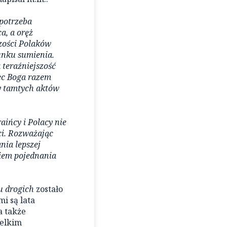
 potrzeba
a, a oręż
zości Polaków
unku sumienia.
 teraźniejszość
ec Boga razem
ry tamtych aktów
ińcy i Polacy nie
i. Rozważając
nia lepszej
kiem pojednania
 drogich
zostało
i są lata
a także
ielkim