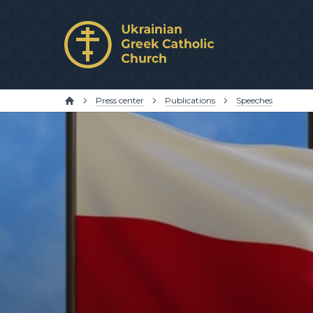
Press center
Publications
Speeches