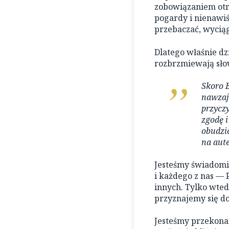
zobowiązaniem otr
pogardy i nienawiś
przebaczać, wyciąg
Dlatego właśnie dz
rozbrzmiewają sło
Skoro B
nawzaj
przyczy
zgodę i
obudzi
na aut
Jesteśmy świadomi
i każdego z nas — 
innych. Tylko wte
przyznajemy się d
Jesteśmy przekonan