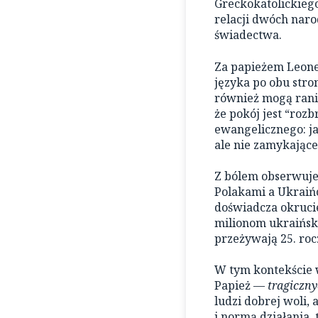
Greckokatolickiego
relacji dwóch naro
świadectwa.
Za papieżem Leone
języka po obu stro
również mogą ranić
że pokój jest “roz
ewangelicznego: ja
ale nie zamykające
Z bólem obserwuje
Polakami a Ukraińc
doświadcza okrucie
milionom ukraiński
przeżywają 25. roc
W tym kontekście w
Papież —
tragiczn
ludzi dobrej woli,
i normą działania, 