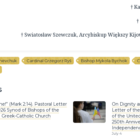
† K
†
† Swiatosław Szewczuk, Arcybiskup Większy Kij
Shevchuk
Cardinal Grzegorz Ryś
Bishop Mykola Bychok
C
s
e!” (Mark 2:14). Pastoral Letter
On Dignity a
026 Synod of Bishops of the
Letter of the
n Greek-Catholic Church
of the United
250th Annive
Independen
July 4