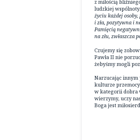
z miłością bliźnie
ludzkiej wspólnot
życiu każdej osoby,
i zła, pozytywna i 
Pamięcią negatywną,
na złu, zwłaszcza 
Czujemy się zobowi
Pawła II nie porzu
żebyśmy mogli poz
Narzucając innym p
kulturze przemocy
w kategorii dobra 
wierzymy, uczy nas
Boga jest miłosierd