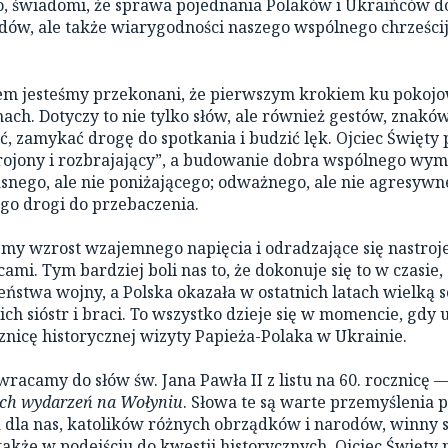
, świadomi, że sprawa pojednania Polaków i Ukraińców do
dów, ale także wiarygodności naszego wspólnego chrześci
m jesteśmy przekonani, że pierwszym krokiem ku pokojow
nach. Dotyczy to nie tylko słów, ale również gestów, znaków
, zamykać drogę do spotkania i budzić lęk. Ojciec Święty
brojony i rozbrajający”, a budowanie dobra wspólnego wy
snego, ale nie poniżającego; odważnego, ale nie agresyw
go drogi do przebaczenia.
my wzrost wzajemnego napięcia i odradzające się nastroj
ami. Tym bardziej boli nas to, że dokonuje się to w czasie
ństwa wojny, a Polska okazała w ostatnich latach wielką s
ch sióstr i braci. To wszystko dzieje się w momencie, gdy 
znicę historycznej wizyty Papieża-Polaka w Ukrainie.
racamy do słów św. Jana Pawła II z listu na 60. rocznicę — 
ych wydarzeń na Wołyniu
. Słowa te są warte przemyślenia 
 a dla nas, katolików różnych obrządków i narodów, winny 
także w podejściu do kwestii historycznych. Ojciec Święty n