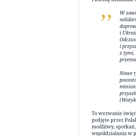
W zawi
solidar
doprow
i Ukrai
Odczuwa
i przy
z tymi
przemo
Nowe t
pozost
minion
przyszł
(Watyk
To wezwanie święt
podjęte przez Pola
modlitwy, spotkań, 
współdziałania w 