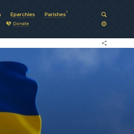
a
Eparchies
Parishes
Donate
od