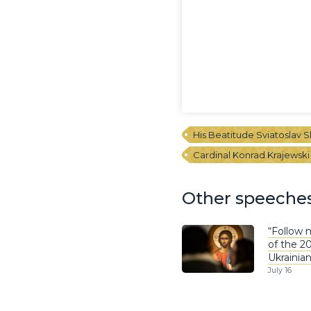
His Beatitude Sviatoslav 
Cardinal Konrad Krajewski
Other speeche
“Follow m
of the 2
Ukrainia
July 16