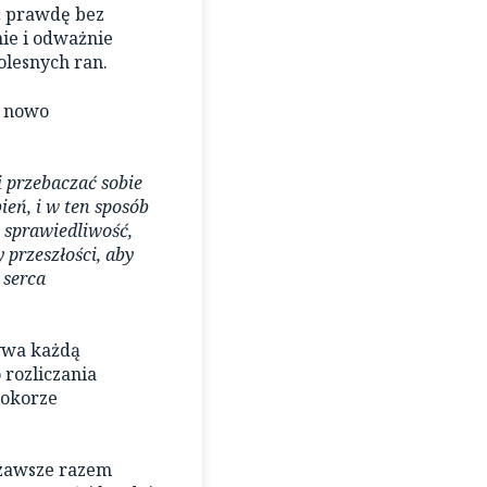
ć prawdę bez
nie i odważnie
olesnych ran.
a nowo
i przebaczać sobie
eń, i w ten sposób
, sprawiedliwość,
 przeszłości, aby
 serca
zywa każdą
 rozliczania
pokorze
 zawsze razem