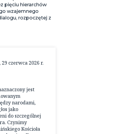
 pięciu hierarchów
ącego wzajemnego
ialogu, rozpoczętej z
 29 czerwca 2026 r.
naznaczony jest
ydowanym
iędzy narodami,
łos jako
eni do szczególnej
tra. Czynimy
ńskiego Kościoła