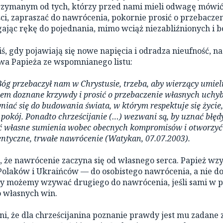
zymanym od tych, którzy przed nami mieli odwagę mówi
ci, zapraszać do nawrócenia, pokornie prosić o przebacze
ając rękę do pojednania, mimo wciąż niezabliźnionych i b
iś, gdy pojawiają się nowe napięcia i odradza nieufność, n
wa Papieża ze wspomnianego listu:
óg przebaczył nam w Chrystusie, trzeba, aby wierzący umiel
em doznane krzywdy i prosić o przebaczenie własnych uchybi
niać się do budowania świata, w którym respektuje się życie
 pokój
. Ponadto
chrześcijanie (…) wezwani są, by uznać błędy
ć własne sumienia wobec obecnych kompromisów i otworzyć
entyczne, trwałe nawrócenie
(Watykan, 07.07.2003).
, że nawrócenie zaczyna się od własnego serca. Papież w
Polaków i Ukraińców — do osobistego nawrócenia, a nie do
dy możemy wzywać drugiego do nawrócenia, jeśli sami w 
o własnych win.
i, że dla chrześcijanina poznanie prawdy jest mu zadane