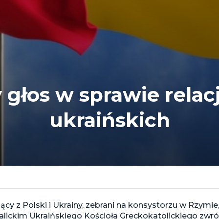
głos w sprawie relacj
ukraińskich
cy z Polski i Ukrainy, zebrani na konsystorzu w Rzymi
ickim Ukraińskiego Kościoła Greckokatolickiego zwróci