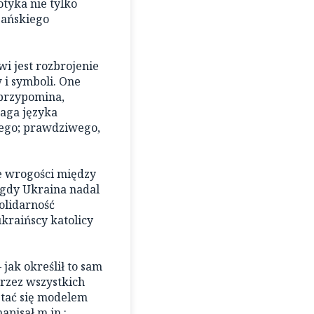
tyka nie tylko
jańskiego
i jest rozbrojenie
 i symboli. One
 przypomina,
maga języka
nego; prawdziwego,
e wrogości między
, gdy Ukraina nadal
olidarność
ukraińscy katolicy
jak określił to sam
przez wszystkich
stać się modelem
apisał m.in.: