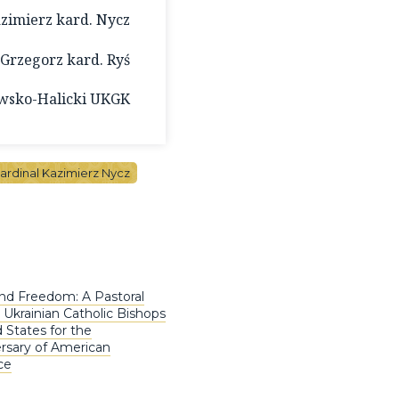
azimierz kard. Nycz
 Grzegorz kard. Ryś
owsko-Halicki UKGK
ardinal Kazimierz Nycz
nd Freedom: A Pastoral
 Ukrainian Catholic Bishops
 States for the
rsary of American
ce