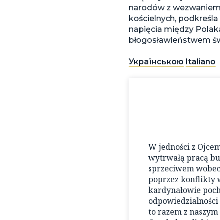
narodów z wezwaniem d
kościelnych, podkreśl
napięcia między Polak
błogosławieństwem świ
Українською
Italiano
W jedności z Ojce
wytrwałą pracą b
sprzeciwem wobec 
poprzez konflikty 
kardynałowie pocho
odpowiedzialności 
to razem z naszym