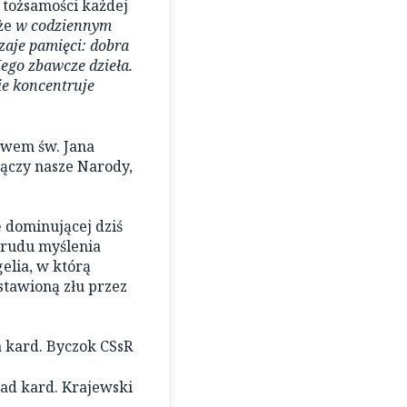
 tożsamości każdej
 że
w codziennym
zaje pamięci: dobra
Jego zbawcze dzieła.
ie koncentruje
stwem św. Jana
łączy nasze Narody,
ę dominującej dziś
trudu myślenia
elia, w którą
stawioną złu przez
 kard. Byczok CSsR
ad kard. Krajewski