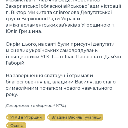
Закарпатської обласної військової адміністрації
п. Віктор Микита та співголова Депутатської
групи Верховної Ради України
з міжпарламентських зв’язків з Угорщиною п.
Юлія Гришина.
Окрім цього, на святі були присутні депутати
місцевих українських самоврядувань
і священники УГКЦ — о. Іван Панків та о. Дам’ян
Габорій.
На завершення свята учні отримали
благословення від владики Василя, що стало
символічним початком нового навчального
року.
Департамент інформації УГКЦ
УГКЦ в Угорщині
Владика Василь Тучапець
Освіта