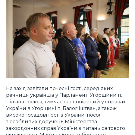
На захід завітали почесні гості, серед яких
речниця українців у Парламенті Угорщини п.
Ліліана Грекса, тимчасово повірений у справах
України в Угорщині п. Балог Іштван, а також
високопосадові гості з України: посол
з особливих доручень Міністерства
закордонних справ України з питань світового
українства п. Мар’яна Беца, губернатор