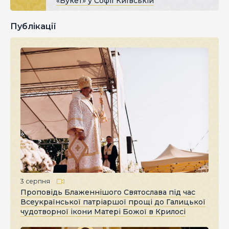
«Букет» у Софії Київській
Публікації
3 серпня
Проповідь Блаженнішого Святослава під час
Всеукраїнської патріаршої прощі до Галицької
чудотворної ікони Матері Божої в Крилосі