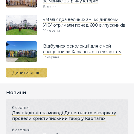
за майже 30-річну історію
9 липня
«Малі ядра великих змін»: дипломи
УКУ отримали понад 600 випускників
14 червня
Відбулися реколекції для сімей
священників Харківського екзархату
13 червня
Дивитися ще
Новини
6 серпня
Для підлітків та молоді Донецького екзархату
провели християнський табір у Карпатах
6 серпня