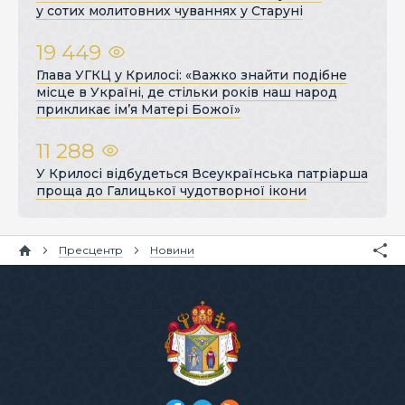
у сотих молитовних чуваннях у Старуні
19 449
Глава УГКЦ у Крилосі: «Важко знайти подібне
місце в Україні, де стільки років наш народ
прикликає ім’я Матері Божої»
11 288
У Крилосі відбудеться Всеукраїнська патріарша
проща до Галицької чудотворної ікони
Пресцентр
Новини