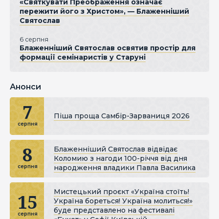
«Святкувати Преображення означає
пережити його з Христом», — Блаженніший
Святослав
6 серпня
Блаженніший Святослав освятив простір для
формації семінаристів у Старуні
Анонси
7
Піша проща Самбір-Зарваниця 2026
серпня
8
Блаженніший Святослав відвідає
Коломию з нагоди 100-річчя від дня
народження владики Павла Василика
серпня
Мистецький проєкт «Україна стоїть!
15
Україна бореться! Україна молиться!»
буде представлено на фестивалі
серпня