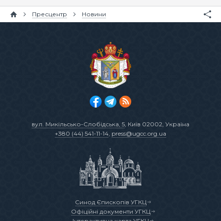
Пресцентр
Новини
вул. Микільсько-Слобідська, 5
, Київ 02002, Україна
+380 (44) 541-11-14
,
press@ugcc.org.ua
Синод Єпископів УГКЦ
Офіційні документи УГКЦ
Інтерактивна карта УГКЦ