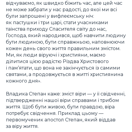
відчуваємо, як швидко біжить час, але цей час
не може забрати у нас радості, до якої ми всі
були запрошені у вифлеємську ніч:
як пастушки і три царі, стати учасниками
таїнства приходу Спасителя світу до нас,
Господа, який народився, щоб навчити людину
бути людиною, бути справжньою, наповнюючи
кожен день свого життя правильним змістом.
Ми, як люди віруючі і християни, маємо
ділитися цією радістю Різдва Христового
і пам’ятати, що вона не закінчується із самими
святами, а продовжується в житті християнина
кожного дня».
Владика Степан каже: зміст віри — у її свідченні,
підтвердженні нашої віри справами і трибом
життя. Щоб бути живою, бути правдою, віра
потребує свідчення. Приклад цьому —
первомученик апостол Степан, який віддав
за віру життя.