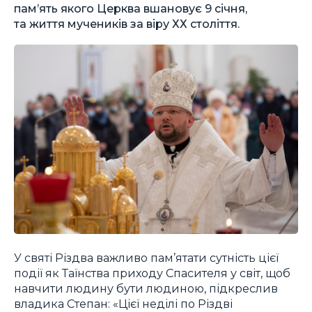
пам’ять якого Церква вшановує 9 січня,
та життя мучеників за віру ХХ століття.
У святі Різдва важливо пам’ятати сутність цієї
події як Таїнства приходу Спасителя у світ, щоб
навчити людину бути людиною, підкреслив
владика Степан: «Цієї неділі по Різдві