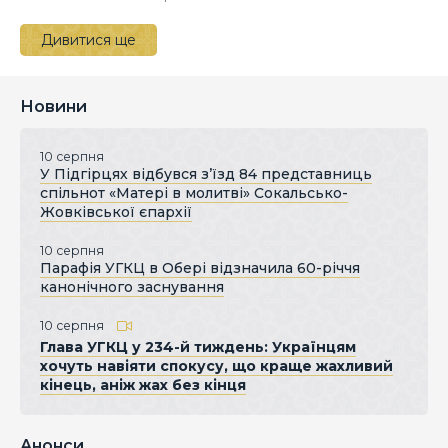
Дивитися ще
Новини
10 серпня
У Підгірцях відбувся з’їзд 84 представниць
спільнот «Матері в молитві» Сокальсько-
Жовківської єпархії
10 серпня
Парафія УГКЦ в Обері відзначила 60-річчя
канонічного заснування
10 серпня
Глава УГКЦ у 234-й тиждень: Українцям
хочуть навіяти спокусу, що краще жахливий
кінець, аніж жах без кінця
Анонси