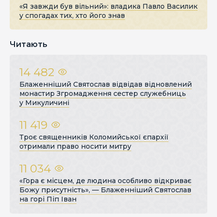
«Я завжди був вільний»: владика Павло Василик
у спогадах тих, хто його знав
Читають
14 482
Блаженніший Святослав відвідав відновлений
монастир Згромадження сестер служебниць
у Микуличині
11 419
Троє священників Коломийської єпархії
отримали право носити митру
11 034
«Гора є місцем, де людина особливо відкриває
Божу присутність», — Блаженніший Святослав
на горі Піп Іван