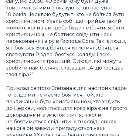
світу, які 20, 30, 40 років тому були дуже
християнськими, показують, що наступні
10 років Церквою будуть ті, хто не боїться бути
християнином. Уявіть собі, що прийде такий
момент, коли нам треба буде не боятися бути
християнином, не боятися свідчити наші
переконання і віру в Господа Бога. Так, є люди,
які бояться Бога, бояться християн, бояться
святкувати Різдво, бояться коляди і всіх
християнських традицій. Є люди, які можуть
зробити нам боляче, сказавши: „А що тобі дає
твоя віра?“.
Приклад святого Степана є для нас прикладом
того, що ми не маємо боятися. Той, хто
покликаний бути християнином, хто ходить
до Церкви, молиться, для кого віра є не просто
декораціями, а змістом життя, ніколи
не боятиметься свідчити. У тих свідченнях
нашої віри завжди пригадуються наші
мученики ХХ століття — багато священників,