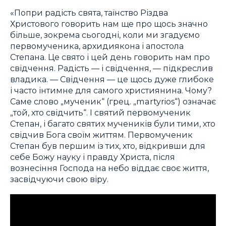
«Попри радість свята, таїнство Різдва
Христового говорить нам ще про щось значно
більше, зокрема сьогодні, коли ми згадуємо
первомученика, архидиякона і апостола
Степана. Це свято і цей день говорить нам про
свідчення. Радість — і свідчення, — підкреслив
владика. — Свідчення — це щось дуже глибоке
і часто інтимне для самого християнина. Чому?
Саме слово „мученик“ (грец. „martyrios“) означає
„той, хто свідчить“. І святий первомученик
Степан, і багато святих мучеників були тими, хто
свідчив Бога своїм життям. Первомученик
Степан був першим із тих, хто, відкривши для
себе Божу науку і правду Христа, після
вознесіння Господа на небо віддає своє життя,
засвідчуючи свою віру.