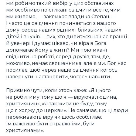
ми робимо такий вибір, у цих обставинах
ми особливо покликані свідчити все те, чим
ми живемо, — закликає владика Степан. —
І часто це свідчення починається з нашого
дому, серед наших рідних і близьких, наших
дітей і внуків — тих, хто дивиться на нас вранці
й увечері і думає: цікаво, чи віра в Бога
допомагає йому в житті? Ми покликані
свідчити на роботі, серед друзів, там, де,
можливо, немає священника, але є ми. Бог нас
посилає, щоб через наше свідчення когось
навернути, настановити, чогось навчити.
Приємно чути, коли хтось каже: «Я цього
не робитиму, тому що я — віруюча людина,
християнин», «Я так жити не буду, тому
що я ходжу до церкви». Це означає, що ці люди
переживають віру як щось особливе.
Їм важливо бути справжніми, бути
християнами».