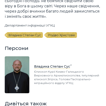
сьогодні Господь: не боятися свідчити свою
віру в Бога в цьому світі. Через наше свідчення,
через добрі вчинки багато людей замисляться
і змінять своє життя».
Департамент інформації УГКЦ
Владика Степан Сус
Різдво Христове
Персони
Владика Степан Сус
Єпископ Курії Києво-Галицького
Верховного Архиєпископства, титулярний
єпископ Зігріса, Голова Пасторально-
міграційного відділу УГКЦ
Дивіться також