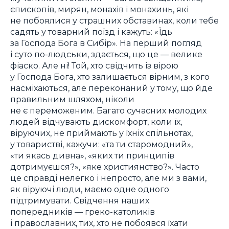
єпископів, мирян, монахів і монахинь, які
не побоялися у страшних обставинах, коли тебе
садять у товарний поїзд і кажуть: «Їдь
за Господа Бога в Сибір». На перший погляд
і суто по-людськи, здається, що це — велике
фіаско. Але ні! Той, хто свідчить із вірою
у Господа Бога, хто залишається вірним, з кого
насміхаються, але переконаний у тому, що йде
правильним шляхом, ніколи
не є переможеним. Багато сучасних молодих
людей відчувають дискомфорт, коли їх,
віруючих, не приймають у їхніх спільнотах,
у товаристві, кажучи: «та ти старомодний»,
«ти якась дивна», «яких ти принципів
дотримуєшся?», «яке християнство?». Часто
це справді нелегко і непросто, але ми з вами,
як віруючі люди, маємо одне одного
підтримувати. Свідчення наших
попередників — греко-католиків
і православних, тих, хто не побоявся їхати