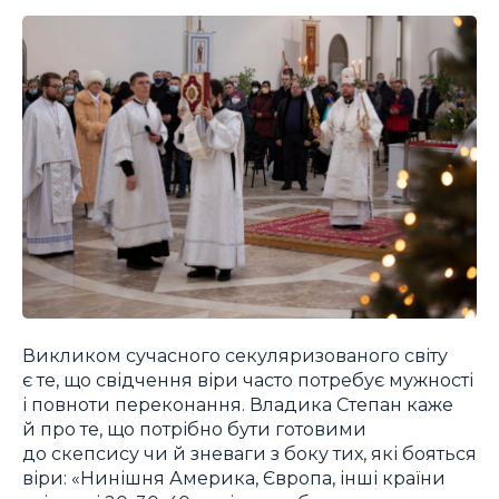
Викликом сучасного секуляризованого світу
є те, що свідчення віри часто потребує мужності
і повноти переконання. Владика Степан каже
й про те, що потрібно бути готовими
до скепсису чи й зневаги з боку тих, які бояться
віри: «Нинішня Америка, Європа, інші країни