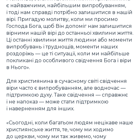
є найважчими, найбільшим випробуванням,
і тоді нам справді потрібно залишитися в нашій
вірі. Пригадую молитву, коли ми просимо
Господа Бога, щоб Він допоміг нам залишитися
вірними нашій вірі до останньої хвилини життя.
Ці останні хвилини життя людини або моменти
випробувань і труднощів, моменти наших
роздоріжь — це ті ситуації, коли ми найбільше
покликані до особливого свідчення Бога і віри
в Нього».
Для християнина в сучасному світі свідчення
віри часто є випробуванням, але водночас —
підтримкою духу. Таке свідчення — справжнє
і не напоказ — може стати підтримкою
і наверненням для інших.
«Сьогодні, коли багатьом людям нецікаве наше
християнське життя, те, чому ми ходимо
до церкви, чому ми так живемо, чому