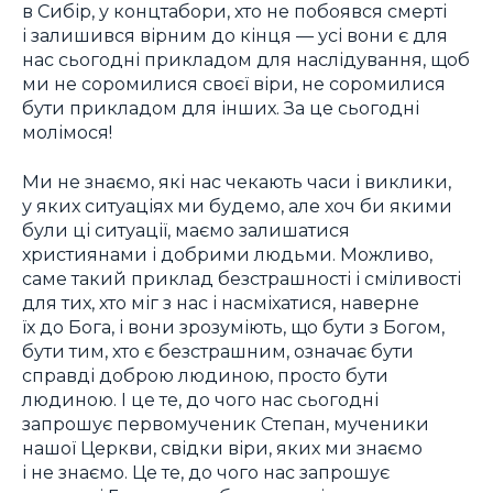
в Сибір, у концтабори, хто не побоявся смерті
і залишився вірним до кінця — усі вони є для
нас сьогодні прикладом для наслідування, щоб
ми не соромилися своєї віри, не соромилися
бути прикладом для інших. За це сьогодні
молімося!
Ми не знаємо, які нас чекають часи і виклики,
у яких ситуаціях ми будемо, але хоч би якими
були ці ситуації, маємо залишатися
християнами і добрими людьми. Можливо,
саме такий приклад безстрашності і сміливості
для тих, хто міг з нас і насміхатися, наверне
їх до Бога, і вони зрозуміють, що бути з Богом,
бути тим, хто є безстрашним, означає бути
справді доброю людиною, просто бути
людиною. І це те, до чого нас сьогодні
запрошує первомученик Степан, мученики
нашої Церкви, свідки віри, яких ми знаємо
і не знаємо. Це те, до чого нас запрошує