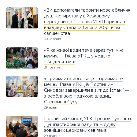
«Ви допомагали творити нове обличчя
душпастирства у військовому
середовищі», — Глава УГКЦ привітав
владику Степана Суса із 20-річчям
священства
30 червня
«Ріка живої води тече зараз тут, між
нами», — Глава УГКЦ у неділю
П’ятдесятниці
31 травня
«Приймайте його так, як приймаєте
мене»: Глава УГКЦ із Постійним
Синодом завершили візит до Іспанії —
з особливою подякою владиці
Степанові Сусу
29 травня
Постійний Синод УГКЦ розглянув звіти
Душпастирської ради та Відділу
зовнішніх церковних зв’язків
29 травня