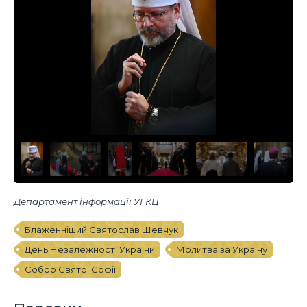
Департамент інформації УГКЦ
Блаженніший Святослав Шевчук
День Незалежності України
Молитва за Україну
Собор Святої Софії