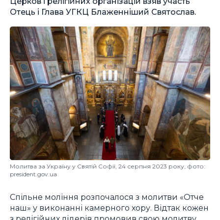
Церков і релігійних організацій взяв участь
Отець і Глава УГКЦ Блаженніший Святослав.
Молитва за Україну у Святій Софії, 24 серпня 2023 року, фото:
president.gov.ua
Спільне моління розпочалося з молитви «Отче
наш» у виконанні камерного хору. Відтак кожен
з релігійних лідерів промовив свою молитву.