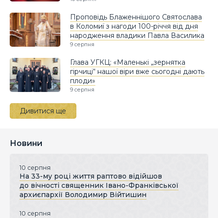
Проповідь Блаженнішого Святослава
в Коломиї з нагоди 100-річчя від дня
народження владики Павла Василика
9 серпня
Глава УГКЦ: «Маленькі „зернятка
гірчиці“ нашої віри вже сьогодні дають
плоди»
9 серпня
Дивитися ще
Новини
10 серпня
На 33-му році життя раптово відійшов
до вічності священник Івано-Франківської
архиєпархії Володимир Війтишин
10 серпня