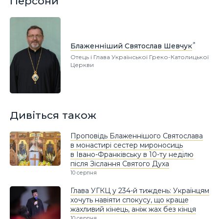
Персони
Блаженніший Святослав Шевчук
Отець і Глава Української Греко-Католицької
Церкви
Дивіться також
Проповідь Блаженнішого Святослава
в монастирі сестер мироносиць
в Івано-Франківську в 10-ту неділю
після Зіслання Святого Духа
10 серпня
Глава УГКЦ у 234-й тиждень: Українцям
хочуть навіяти спокусу, що краще
жахливий кінець, аніж жах без кінця
10 серпня