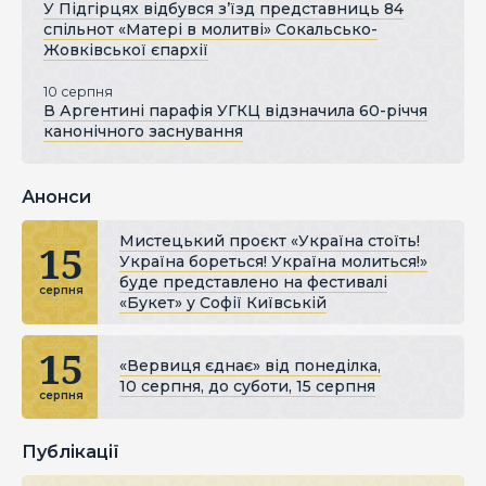
У Підгірцях відбувся з’їзд представниць 84
спільнот «Матері в молитві» Сокальсько-
Жовківської єпархії
10 серпня
В Аргентині парафія УГКЦ відзначила 60-річчя
канонічного заснування
Анонси
Мистецький проєкт «Україна стоїть!
15
Україна бореться! Україна молиться!»
буде представлено на фестивалі
серпня
«Букет» у Софії Київській
15
«Вервиця єднає» від понеділка,
10 серпня, до суботи, 15 серпня
серпня
Публікації