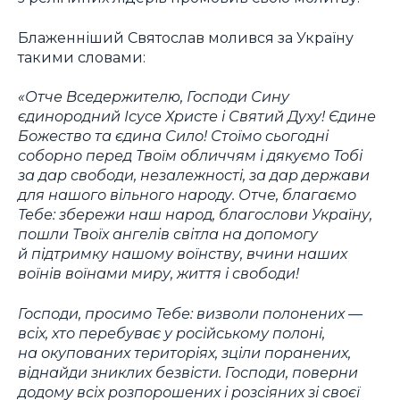
Блаженніший Святослав молився за Україну
такими словами:
«Отче Вседержителю, Господи Сину
єдинородний Ісусе Христе і Святий Духу! Єдине
Божество та єдина Сило! Стоїмо сьогодні
соборно перед Твоїм обличчям і дякуємо Тобі
за дар свободи, незалежності, за дар держави
для нашого вільного народу. Отче, благаємо
Тебе: збережи наш народ, благослови Україну,
пошли Твоїх ангелів світла на допомогу
й підтримку нашому воїнству, вчини наших
воїнів воїнами миру, життя і свободи!
Господи, просимо Тебе: визволи полонених —
всіх, хто перебуває у російському полоні,
на окупованих територіях, зціли поранених,
віднайди зниклих безвісти. Господи, поверни
додому всіх розпорошених і розсіяних зі своєї