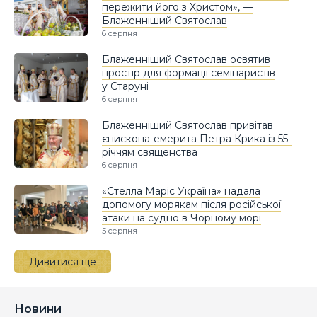
пережити його з Христом», —
Блаженніший Святослав
6 серпня
Блаженніший Святослав освятив
простір для формації семінаристів
у Старуні
6 серпня
Блаженніший Святослав привітав
єпископа-емерита Петра Крика із 55-
річчям священства
6 серпня
«Стелла Маріс Україна» надала
допомогу морякам після російської
атаки на судно в Чорному морі
5 серпня
Дивитися ще
Новини