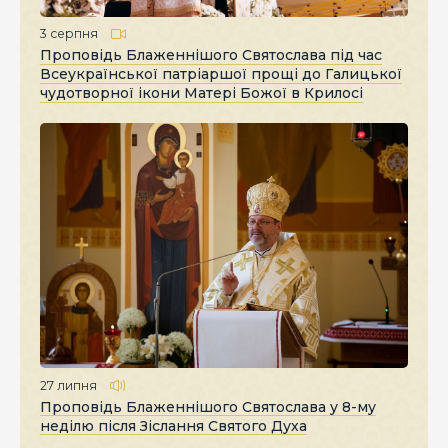
3 серпня
Проповідь Блаженнішого Святослава під час
Всеукраїнської патріаршої прощі до Галицької
чудотворної ікони Матері Божої в Крилосі
27 липня
Проповідь Блаженнішого Святослава у 8-му
неділю після Зіслання Святого Духа