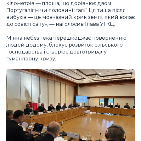
кілометрів — площа, що дорівнює двом
Португаліям чи половині Італії. Ця тиша після
вибухів — це мовчазний крик землі, який волає
до совісті світу», — наголосив Глава УГКЦ.
Мінна небезпека перешкоджає поверненню
людей додому, блокує розвиток сільського
господарства і створює довготривалу
гуманітарну кризу.