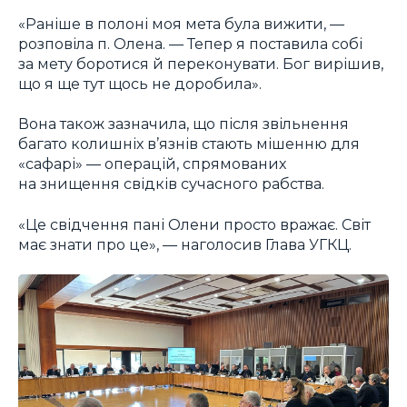
«Раніше в полоні моя мета була вижити, —
розповіла п. Олена. — Тепер я поставила собі
за мету боротися й переконувати. Бог вирішив,
що я ще тут щось не доробила».
Вона також зазначила, що після звільнення
багато колишніх в’язнів стають мішенню для
«сафарі» — операцій, спрямованих
на знищення свідків сучасного рабства.
«Це свідчення пані Олени просто вражає. Світ
має знати про це», — наголосив Глава УГКЦ.