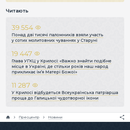
Читають
39 554
Понад дві тисячі паломників взяли участь
у сотих молитовних чуваннях у Старуні
19 447
Глава УГКЦ у Крилосі: «Важко знайти подібне
місце в Україні, де стільки років наш народ
прикликає ім’я Матері Божої»
11 287
У Крилосі відбудеться Всеукраїнська патріарша
проща до Галицької чудотворної ікони
Пресцентр
Новини