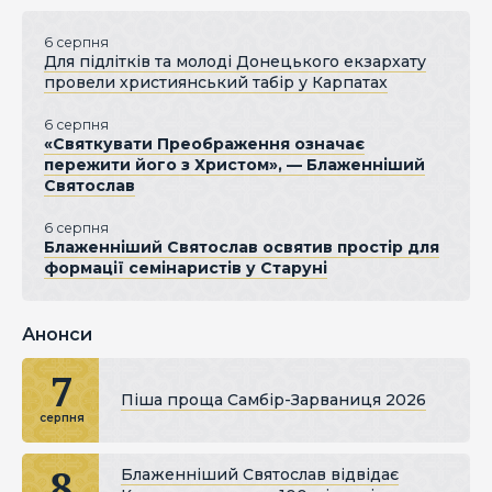
6 серпня
Для підлітків та молоді Донецького екзархату
провели християнський табір у Карпатах
6 серпня
«Святкувати Преображення означає
пережити його з Христом», — Блаженніший
Святослав
6 серпня
Блаженніший Святослав освятив простір для
формації семінаристів у Старуні
Анонси
7
Піша проща Самбір-Зарваниця 2026
серпня
8
Блаженніший Святослав відвідає