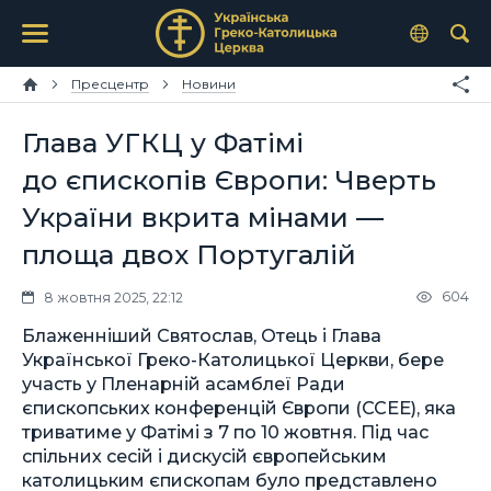
Пресцентр
Новини
Глава УГКЦ у Фатімі
до єпископів Європи: Чверть
України вкрита мінами —
площа двох Португалій
604
8 жовтня 2025, 22:12
Блаженніший Святослав, Отець і Глава
Української Греко-Католицької Церкви, бере
участь у Пленарній асамблеї Ради
єпископських конференцій Європи (CCEE), яка
триватиме у Фатімі з 7 по 10 жовтня. Під час
спільних сесій і дискусій європейським
католицьким єпископам було представлено