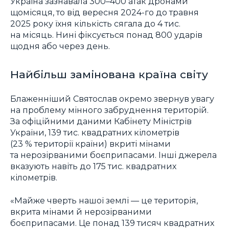
Україна зазнавала 300–400 атак дронами
щомісяця, то від вересня 2024-го до травня
2025 року їхня кількість сягала до 4 тис.
на місяць. Нині фіксується понад 800 ударів
щодня або через день.
Найбільш замінована країна світу
Блаженніший Святослав окремо звернув увагу
на проблему мінного забруднення територій.
За офіційними даними Кабінету Міністрів
України, 139 тис. квадратних кілометрів
(23 % території країни) вкриті мінами
та нерозірваними боєприпасами. Інші джерела
вказують навіть до 175 тис. квадратних
кілометрів.
«Майже чверть нашої землі — це територія,
вкрита мінами й нерозірваними
боєприпасами. Це понад 139 тисяч квадратних