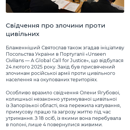
Свідчення про злочини проти
цивільних
Блаженніший Святослав також згадав ініціативу
Посольства України в Португалії «Unseen
Civilians — A Global Call for Justice», що відбулася
24 лютого 2025 року. Захід був присвячений
злочинам російської армії проти цивільного
населення на окупованих територіях.
Особливо вразило свідчення Олени Ягубової,
колишньої незаконно утримуваної цивільної
із Запорізької області, яка пережила катування,
примусову працю та загрозу життю під час
утримання. З 18 осіб, із якими вона перебувала
в полоні, лише 4 повернулися живими.