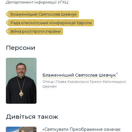
Департамент інформації УГКЦ
Блаженніший Святослав Шевчук
Рада єпископських конференцій Європи
Війна росії проти України
Персони
Блаженніший Святослав Шевчук
Отець і Глава Української Греко-Католицької
Церкви
Дивіться також
«Святкувати Преображення означає