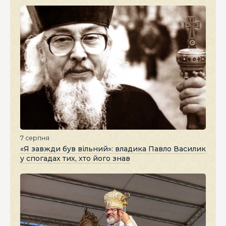
7 серпня
«Я завжди був вільний»: владика Павло Василик
у спогадах тих, хто його знав