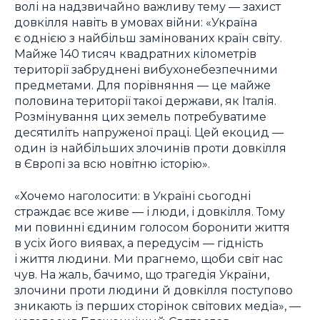
волі на надзвичайно важливу тему — захист
довкілля навіть в умовах війни: «Україна
є однією з найбільш замінованих країн світу.
Майже 140 тисяч квадратних кілометрів
території забруднені вибухонебезпечними
предметами. Для порівняння — це майже
половина території такої держави, як Італія.
Розмінування цих земель потребуватиме
десятиліть напруженої праці. Цей екоцид —
один із найбільших злочинів проти довкілля
в Європі за всю новітню історію».
«Хочемо наголосити: в Україні сьогодні
страждає все живе — і люди, і довкілля. Тому
ми повинні єдиним голосом боронити життя
в усіх його виявах, а передусім — гідність
і життя людини. Ми прагнемо, щоби світ нас
чув. На жаль, бачимо, що трагедія України,
злочини проти людини й довкілля поступово
зникають із перших сторінок світових медіа», —