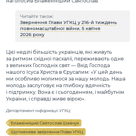
наголосив Блаженніший Святослав.
Читайте також:
Звернення Глави УГКЦ у 216-й тиждень
повномасштабної війни, 5 квітня
2026 року
Цієї неділі більшість українців, які живуть
за ритмом східної пасхалії, переживають одне
з великих Господніх свят — Вхід Господа
нашого Ісуса Христа в Єрусалим: «У цей день
ми особливо молимося за нашу молодь. Наша
молодь заслуговує на глибоку вдячність
і підтримку. Вона є і сьогоденням, і майбутнім
України, і справді живе вірою».
Департамент інформації УГКЦ
Блаженніший Святослав Шевчук
Щотижневе звернення Глави УГКЦ