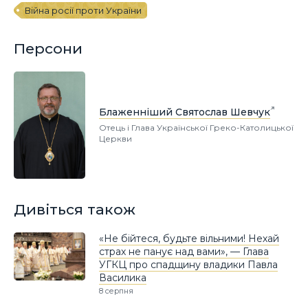
Війна росії проти України
Персони
Блаженніший Святослав Шевчук
Отець і Глава Української Греко-Католицької
Церкви
Дивіться також
«Не бійтеся, будьте вільними! Нехай
страх не панує над вами», — Глава
УГКЦ про спадщину владики Павла
Василика
8 серпня