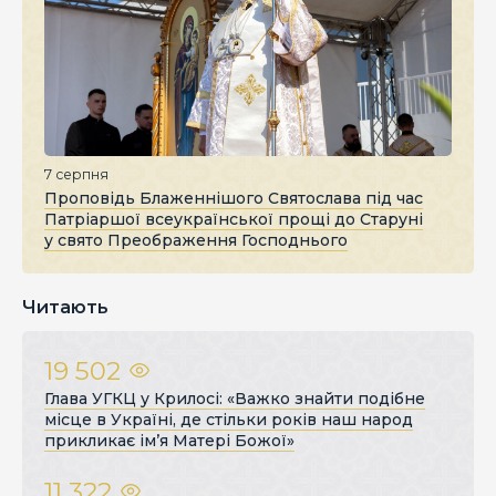
7 серпня
Проповідь Блаженнішого Святослава під час
Патріаршої всеукраїнської прощі до Старуні
у свято Преображення Господнього
Читають
19 502
Глава УГКЦ у Крилосі: «Важко знайти подібне
місце в Україні, де стільки років наш народ
прикликає ім’я Матері Божої»
11 322