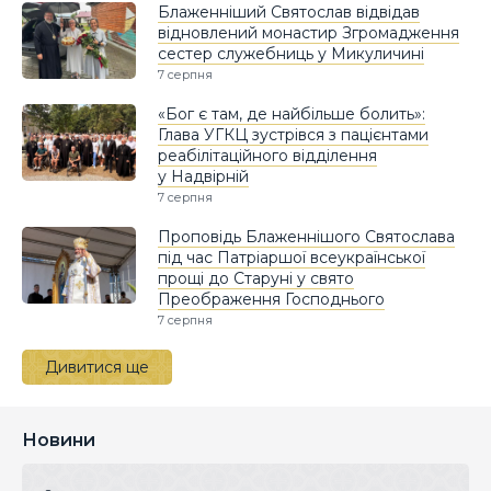
Блаженніший Святослав відвідав
відновлений монастир Згромадження
сестер служебниць у Микуличині
7 серпня
«Бог є там, де найбільше болить»:
Глава УГКЦ зустрівся з пацієнтами
реабілітаційного відділення
у Надвірній
7 серпня
Проповідь Блаженнішого Святослава
під час Патріаршої всеукраїнської
прощі до Старуні у свято
Преображення Господнього
7 серпня
Дивитися ще
Новини