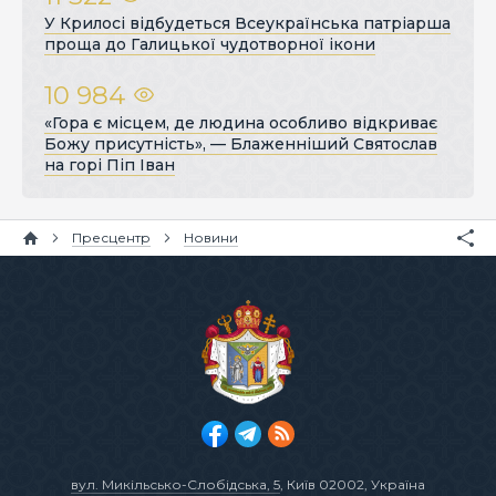
У Крилосі відбудеться Всеукраїнська патріарша
проща до Галицької чудотворної ікони
10 984
«Гора є місцем, де людина особливо відкриває
Божу присутність», — Блаженніший Святослав
на горі Піп Іван
Пресцентр
Новини
вул. Микільсько-Слобідська, 5
, Київ 02002, Україна