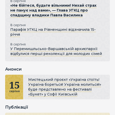
8 серпня
«Не бійтеся, будьте вільними! Нехай страх
не панує над вами», — Глава УГКЦ про
спадщину владики Павла Василика
8 серпня
Парафія УГКЦ на Рівненщині відзначила 15-
річчя
8 серпня
У Перемишльсько-Варшавській архиєпархії
відбулися перші реколекції для молодих сімей
Анонси
Мистецький проєкт «Україна стоїть!
15
Україна бореться! Україна молиться!»
буде представлено на фестивалі
серпня
«Букет» у Софії Київській
Публікації