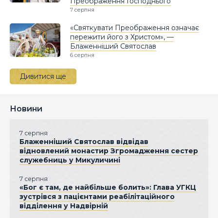
Преображення Господнього
7 серпня
«Святкувати Преображення означає
пережити його з Христом», —
Блаженніший Святослав
6 серпня
Дивитися ще
Новини
7 серпня
Блаженніший Святослав відвідав
відновлений монастир Згромадження сестер
служебниць у Микуличині
7 серпня
«Бог є там, де найбільше болить»: Глава УГКЦ
зустрівся з пацієнтами реабілітаційного
відділення у Надвірній