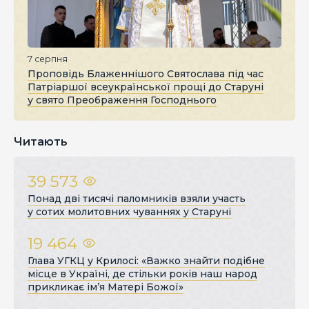
7 серпня
Проповідь Блаженнішого Святослава під час
Патріаршої всеукраїнської прощі до Старуні
у свято Преображення Господнього
Читають
39 573
Понад дві тисячі паломників взяли участь
у сотих молитовних чуваннях у Старуні
19 464
Глава УГКЦ у Крилосі: «Важко знайти подібне
місце в Україні, де стільки років наш народ
прикликає ім’я Матері Божої»