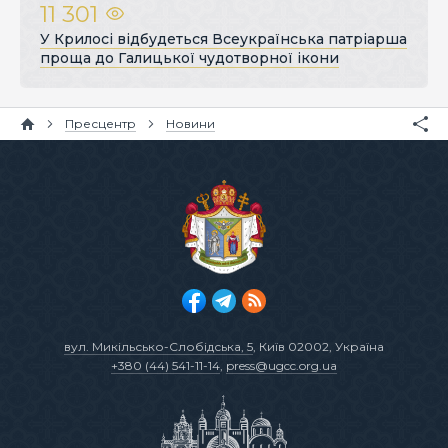
11 301
У Крилосі відбудеться Всеукраїнська патріарша
проща до Галицької чудотворної ікони
Пресцентр
Новини
вул. Микільсько-Слобідська, 5
, Київ 02002, Україна
+380 (44) 541-11-14
,
press@ugcc.org.ua