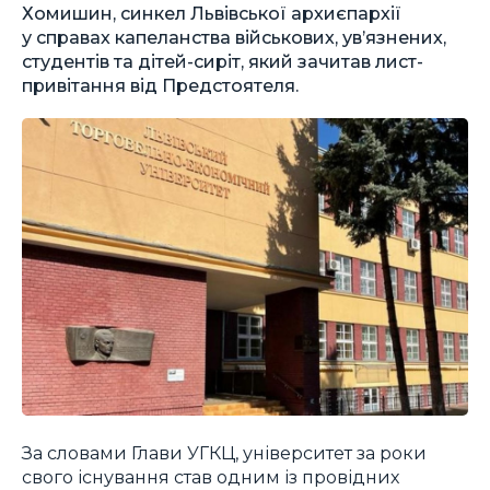
Хомишин, синкел Львівської архиєпархії
у справах капеланства військових, ув’язнених,
студентів та дітей-сиріт, який зачитав лист-
привітання від Предстоятеля.
За словами Глави УГКЦ, університет за роки
свого існування став одним із провідних