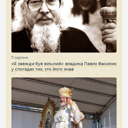
7 серпня
«Я завжди був вільний»: владика Павло Василик
у спогадах тих, хто його знав