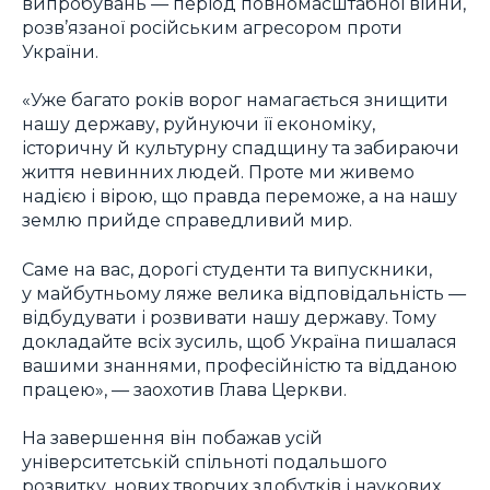
випробувань — період повномасштабної війни,
розв’язаної російським агресором проти
України.
«Уже багато років ворог намагається знищити
нашу державу, руйнуючи її економіку,
історичну й культурну спадщину та забираючи
життя невинних людей. Проте ми живемо
надією і вірою, що правда переможе, а на нашу
землю прийде справедливий мир.
Саме на вас, дорогі студенти та випускники,
у майбутньому ляже велика відповідальність —
відбудувати і розвивати нашу державу. Тому
докладайте всіх зусиль, щоб Україна пишалася
вашими знаннями, професійністю та відданою
працею», — заохотив Глава Церкви.
На завершення він побажав усій
університетській спільноті подальшого
розвитку, нових творчих здобутків і наукових