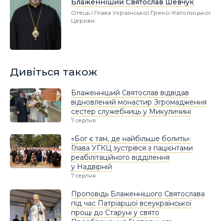
Блаженніший Святослав Шевчук
Отець і Глава Української Греко-Католицької
Церкви
Дивіться також
Блаженніший Святослав відвідав
відновлений монастир Згромадження
сестер служебниць у Микуличині
7 серпня
«Бог є там, де найбільше болить»:
Глава УГКЦ зустрівся з пацієнтами
реабілітаційного відділення
у Надвірній
7 серпня
Проповідь Блаженнішого Святослава
під час Патріаршої всеукраїнської
прощі до Старуні у свято