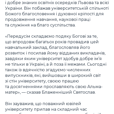
і добре знаних освітніх осередків Львова та всієї
України. Він побажав університетській спільноті
Божого благословення і духовної кріпості для
продовження навчання, наукової праці
та служіння на благо суспільства.
«Передусім складаємо подяку Богові за те,
що впродовж багатьох років провадив цей
навчальний заклад, благословляв його
розвиток і посилав йому відданих викладачів,
завдяки яким університет здобув добре ім’я
не тільки в Україні, а й поза її межами. Сьогодні
також із вдячністю згадуємо численних
випускників, які, вийшовши в широкий світ
зі стін університету, своєю працею
та досягненнями прославляють свою Альма-
матер», — сказав Блаженніший Святослав.
Він зауважив, що поважний ювілей
університету припав на складний час