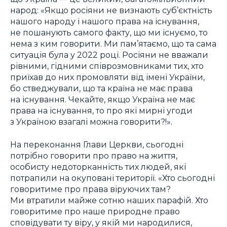
народ: «Якщо росіяни не визнають суб’єктність
нашого народу і нашого права на існування,
не пошанують самого факту, що ми існуємо, то
нема з ким говорити. Ми пам’ятаємо, що та сама
ситуація була у 2022 році. Росіяни не вважали
рівними, гідними співрозмовниками тих, хто
приїхав до них промовляти від імені України,
бо стведжували, що та країна не має права
на існування. Чекайте, якщо Україна не має
права на існування, то про які мирні угоди
з Україною взагалі можна говорити?!».
На переконання Глави Церкви, сьогодні
потрібно говорити про право на життя,
особисту недоторканність тих людей, які
потрапили на окуповані території. «Хто сьогодні
говоритиме про права віруючих там?
Ми втратили майже сотню наших парафій. Хто
говоритиме про наше природне право
сповідувати ту віру, у якій ми народилися,