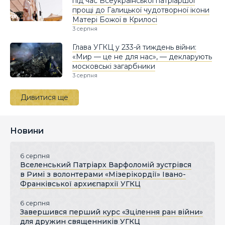
під час Всеукраїнської патріаршої
прощі до Галицької чудотворної ікони
Матері Божої в Крилосі
3 серпня
Глава УГКЦ у 233-й тиждень війни:
«Мир — це не для нас», — декларують
московські загарбники
3 серпня
Дивитися ще
Новини
6 серпня
Вселенський Патріарх Варфоломій зустрівся
в Римі з волонтерами «Мізерікордії» Івано-
Франківської архиєпархії УГКЦ
6 серпня
Завершився перший курс «Зцілення ран війни»
для дружин священників УГКЦ