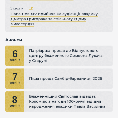
5 серпня
Папа Лев XIV прийняв на аудієнції владику
Дмитра Григорака та спільноту «Дому
милосердя»
Анонси
6
Патріарша проща до Відпустового
центру блаженного Симеона Лукача
у Старуні
серпня
7
Піша проща Самбір-Зарваниця 2026
серпня
8
Блаженніший Святослав відвідає
Коломию з нагоди 100-річчя від дня
народження владики Павла Василика
серпня