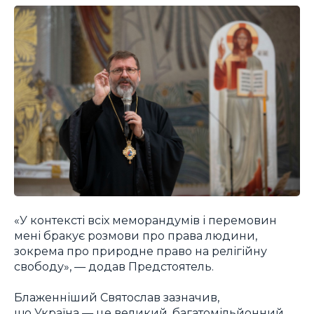
«У контексті всіх меморандумів і перемовин
мені бракує розмови про права людини,
зокрема про природне право на релігійну
свободу», — додав Предстоятель.
Блаженніший Святослав зазначив,
що Україна — це великий, багатомільйонний