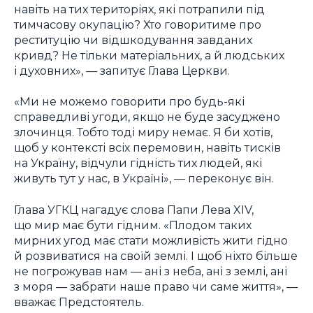
навіть на тих територіях, які потрапили під
тимчасову окупацію? Хто говоритиме про
реституцію чи відшкодування завданих
кривд? Не тільки матеріальних, а й людських
і духовних», — запитує Глава Церкви.
«Ми не можемо говорити про будь-які
справедливі угоди, якщо не буде засуджено
злочинця. Тобто тоді миру немає. Я би хотів,
щоб у контексті всіх перемовин, навіть тисків
на Україну, відчули гідність тих людей, які
живуть тут у нас, в Україні», — переконує він.
Глава УГКЦ нагадує слова Папи Лева XIV,
що мир має бути гідним. «Плодом таких
мирних угод має стати можливість жити гідно
й розвиватися на своїй землі. І щоб ніхто більше
не погрожував нам — ані з неба, ані з землі, ані
з моря — забрати наше право чи саме життя», —
вважає Предстоятель.