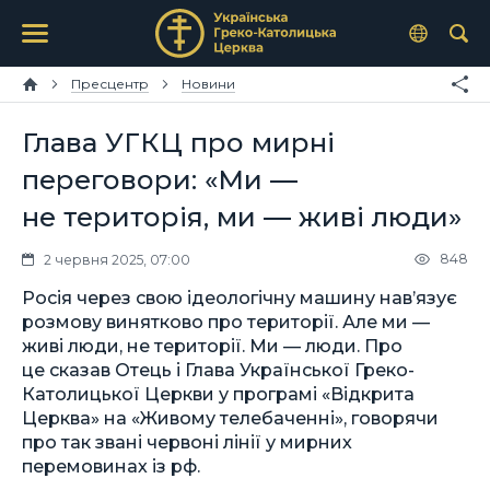
Пресцентр
Новини
Глава УГКЦ про мирні
переговори: «Ми —
не територія, ми — живі люди»
848
2 червня 2025, 07:00
Росія через свою ідеологічну машину нав’язує
розмову винятково про території. Але ми —
живі люди, не території. Ми — люди. Про
це сказав Отець і Глава Української Греко-
Католицької Церкви у програмі «Відкрита
Церква» на «Живому телебаченні», говорячи
про так звані червоні лінії у мирних
перемовинах із рф.