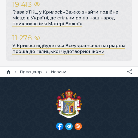
19 413
Глава УГКЦ у Крилосі: «Важко знайти подібне
місце в Україні, де стільки років наш народ
прикликає ім’я Матері Божої»
11 278
У Крилосі відбудеться Всеукраїнська патріарша
проща до Галицької чудотворної ікони
Пресцентр
Новини