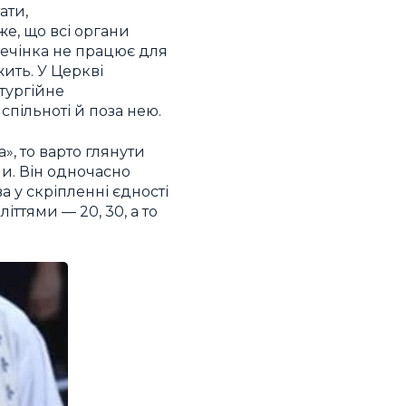
ати,
же, що всі органи
печінка не працює для
жить. У Церкві
тургійне
спільноті й поза нею.
, то варто глянути
ми. Він одночасно
а у скріпленні єдності
іттями — 20, 30, а то