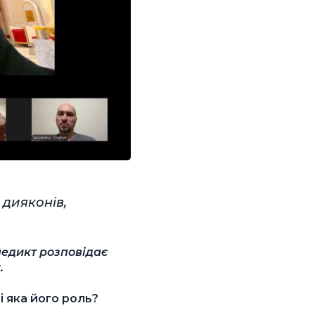
 дияконів,
недикт розповідає
.
і яка його роль?