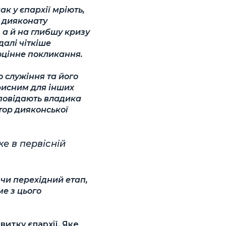
ак у єпархії мріють,
к дияконату
 а й на глибшу кризу
алі чіткіше
оцінне покликання.
о служіння та його
орисним для інших
зповідають владика
тор дияконської
е в первісній
чи перехідний етап,
ме з цього
итку єпархії. Яке