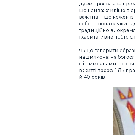
дуже просту, але про
що найважливіше в орг
важливі, і що кожен 
себе — вона служить д
традиційно виокремлю
і харитативне, тобто 
Якщо говорити образн
на диякона: на богосл
є і з мирянами, і зі 
в житті парафії. Як пр
й 40 років.