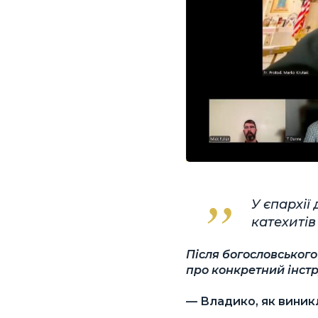
У єпархії
катехитів 
Після богословськог
про конкретний інстр
— Владико, як виникл