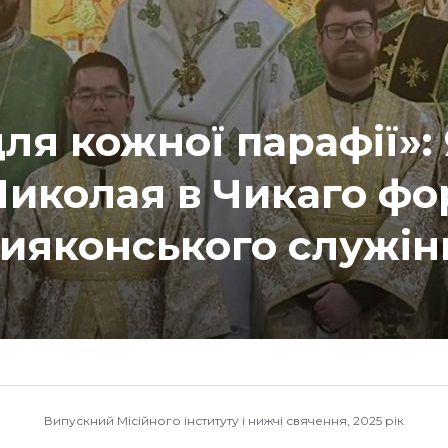
ля кожної парафії»: 
Миколая в Чикаго фо
ияконського служін
Випускний Місійного інституту і нижчі свячення, 2025 рік