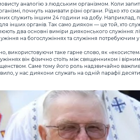
мовисту аналогію з людським організмом. Коли запит
анізмі, почнуть називати різні органи. Рідко хто ска
із них служить іншим 24 години на добу. Наприклад, 
ля інших органів. Так само диякон — це той, хто слу
ють два основні виміри дияконського служіння: лі
служіння на богослужіннях та служіння потребуючим у 
о, використовуючи таке гарне слово, як «екосистема»
ужіннях він фізично стоїть між священником і вірни
священством. Саме тому його роль надзвичайно важлив
авило, у нас диякони служать на одній парафії десятил