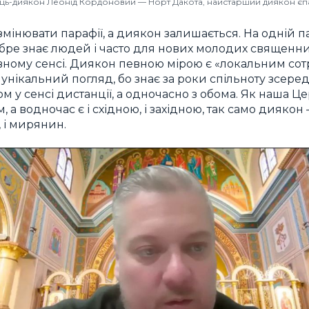
ць-диякон Леонід Кордоновий — Норт Дакота, найстарший диякон єпа
інювати парафії, а диякон залишається. На одній п
обре знає людей і часто для нових молодих священни
овному сенсі. Диякон певною мірою є «локальним с
унікальний погляд, бо знає за роки спільноту зсеред
у сенсі дистанції, а одночасно з обома. Як наша Це
, а водночас є і східною, і західною, так само дияко
 і мирянин.