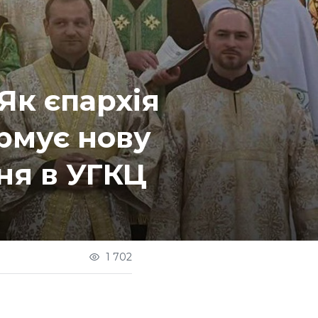
Як єпархія
рмує нову
ня в УГКЦ
1 702