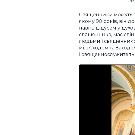
Оте
Священники можуть зм
якому 90 років, він д
навіть дідусем у дух
священника, має свій 
людьми і священником 
між Сходом та Заходом
і священнослужитель,