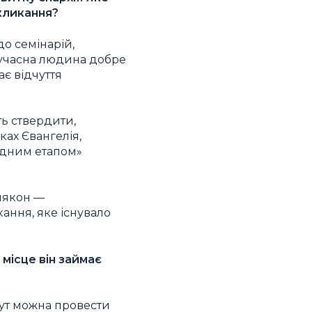
окликання?
о семінарій,
Сучасна людина добре
ає відчуття
ь ствердити,
ках Євангелія,
хідним етапом»
иякон —
кання, яке існувало
 місце він займає
Тут можна провести