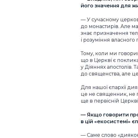
його значення для жи
— У сучасному церков
до монастирів. Але м
знає призначення теле
і розуміння власного
Тому, коли ми говори
що в Церкві є поклика
у Діяннях апостолів. 
до священства, але це
Для нашої єпархії д
це не священник, не п
ще в первісній Церкві
— Якщо говорити про 
в цій «екосистемі» є
— Саме слово «диякон