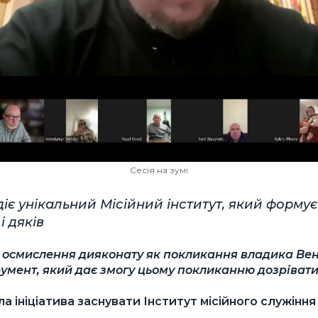
Сесія на зумі
 діє унікальний Місійний інститут, який формує
і дяків
о осмислення дияконату як покликання владика Ве
умент, який дає змогу цьому покликанню дозрівати
а ініціатива заснувати Інститут місійного служіння 