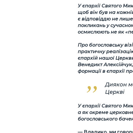
У єпархії Святого Мик
щоб він був на кожні
є відповіддю не лише
покликань у сучасно
осмислюють не як «пе
Про богословську візі
практичну реалізацію
єпархій нашої Церкв
Венедикт Алексійчук,
формації в єпархії п
Диякон ма
Церкві
У єпархії Святого Ми
а як окреме церковне
богословського баче
— Владико, ми говори