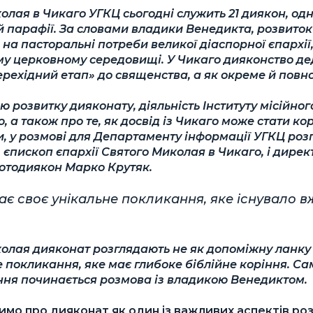
олая в Чикаго УГКЦ сьогодні служить 21 диякон, одн
й парафії. За словами владики Венедикта, розвито
 на пасторальні потреби великої діаспорної єпархії,
му церковному середовищі. У Чикаго дияконство дед
рехідний етап» до священства, а як окреме й повн
ю розвитку дияконату, діяльність Інституту місійног
, а також про те, як досвід із Чикаго може стати к
и, у розмові для Департаменту інформації УГКЦ ро
 єпископ єпархії Святого Миколая в Чикаго, і дирек
ротодиякон Марко Крутяк.
є своє унікальне покликання, яке існувало вж
колая дияконат розглядають не як допоміжну ланку 
 покликання, яке має глибоке біблійне коріння. Са
ння починається розмова із владикою Венедиктом.
мо про дияконат як один із важливих аспектів розв