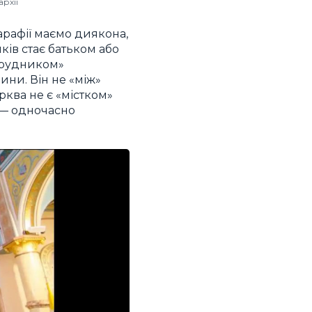
рхії
арафії маємо диякона,
ків стає батьком або
отрудником»
ини. Він не «між»
рква не є «містком»
н — одночасно