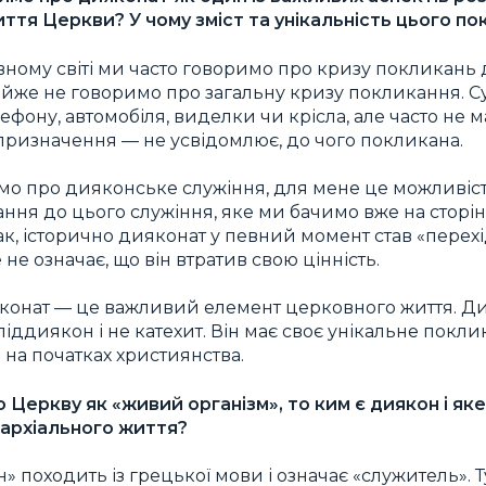
ття Церкви? У чому зміст та унікальність цього п
ному світі ми часто говоримо про кризу покликань д
айже не говоримо про загальну кризу покликання. 
фону, автомобіля, виделки чи крісла, але часто не м
 призначення — не усвідомлює, до чого покликана.
мо про дияконське служіння, для мене це можливіст
ння до цього служіння, яке ми бачимо вже на сторін
Так, історично дияконат у певний момент став «пере
 не означає, що він втратив свою цінність.
ияконат — це важливий елемент церковного життя. Д
іддиякон і не катехит. Він має своє унікальне покли
 на початках християнства.
Церкву як «живий організм», то ким є диякон і яке
пархіального життя?
» походить із грецької мови і означає «служитель». 