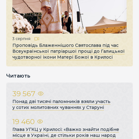
3 серпня
Проповідь Блаженнішого Святослава під час
Всеукраїнської патріаршої прощі до Галицької
чудотворної ікони Матері Божої в Крилосі
Читають
39 567
Понад дві тисячі паломників взяли участь
у сотих молитовних чуваннях у Старуні
19 460
Глава УГКЦ у Крилосі: «Важко знайти подібне
місце в Україні, де стільки років наш народ