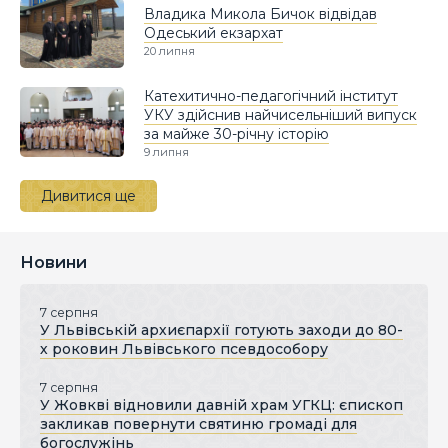
Владика Микола Бичок відвідав
Одеський екзархат
20 липня
Катехитично-педагогічний інститут
УКУ здійснив найчисельніший випуск
за майже 30-річну історію
9 липня
Дивитися ще
Новини
7 серпня
У Львівській архиєпархії готують заходи до 80-
х роковин Львівського псевдособору
7 серпня
У Жовкві відновили давній храм УГКЦ: єпископ
закликав повернути святиню громаді для
богослужінь