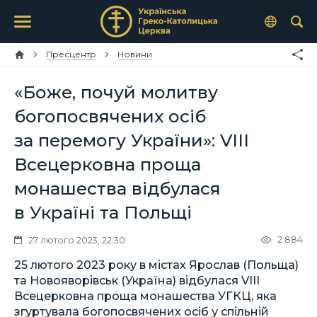
Пресцентр
Новини
«Боже, почуй молитву
богопосвячених осіб
за перемогу України»: VIII
Всецерковна проща
монашества відбулася
в Україні та Польщі
2 884
27 лютого 2023, 22:30
25 лютого 2023 року в містах Ярослав (Польща)
та Новояворівськ (Україна) відбулася VIII
Всецерковна проща монашества УГКЦ, яка
згуртувала богопосвячених осіб у спільній