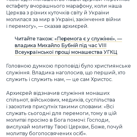
естафету вчорашнього марафону, коли наша
Церква з різних куточків світу й України
молилася за мир в Україні, закінчення війни
і перемогу», — сказав архиєрей.
Читайте також:
«Перемога є у служінні», —
владика Михайло Бубній під час VIII
Всеукраїнської прощі монашества УГКЦ
Головною думкою проповіді було християнське
служіння. Владика наголосив, що перший, хто
служить і служить нам, — це сам Христос.
Архиєрей відзначив служіння монаших
спільнот, військових, медиків, суспільства
і заохотив присутніх такими словами: «Всі
служать сьогодні для перемоги, тому в цій
молитві просімо в Бога помочі: Господи,
вислухай молитву Твоєї Церкви, Боже, почуй
молитву богопосвячених осіб».