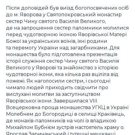
Після доповідей був виїзд богопосвячених осіб
до м. Яворова у Святопокровський монастир
сестер Чину святого Василія Великого,
де на запрошення сестер паломники молилися
перед чудотворною іконою Яворівської Матері
Божої за українських воїнів, їхні родини
та перемогу України над загарбниками. Для
монашества було підготовлена презентація
історії служіння сестер Чину святого Василія
Великого у Яворові та знайомство з історією
чудотворної ікони, яка кілька раз вціліла від
пожежі. Як наголосили сестри, і сьогодні
чимало людей приходить свідчити про
вислухані молитви за заступництвом
Яворівської ікони. Завершилася VIII
Всецерковна проща монашества УГКЦ в Україні
Молебнем до Богородиці в селищі Краківець,
де монахів-паломників на чолі із владикою
Михайлом Бубнієм зустрів настоятель храму о.
Ярослав Заричанський і тутешні мешканці.