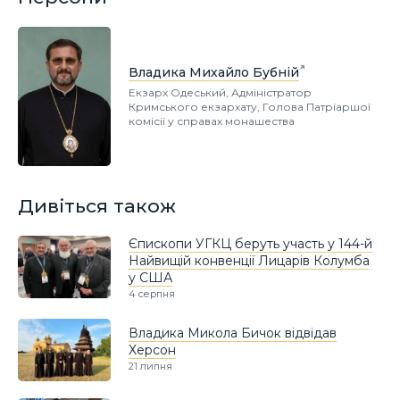
Владика Михайло Бубній
Екзарх Одеський, Адміністратор
Кримського екзархату, Голова Патріаршої
комісії у справах монашества
Дивіться також
Єпископи УГКЦ беруть участь у 144-й
Найвищій конвенції Лицарів Колумба
у США
4 серпня
Владика Микола Бичок відвідав
Херсон
21 липня