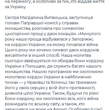
на перемогу, а особливо за тих, хто віддав життя
за Україну.
Сестра Магдалина Витвицька, заступниця
голови Патріаршої комісії у справах
монашества, розповіла про символізм
цьогорічної прощі у двох локаціях: «Минулого
року наша проща відбувалася у Запоріжжі,
на кордоні України, на якому почалася війна.
Цього року ми хочемо символ двох кордонів
висвітлити в інший спосіб. Наша молитва
сьогодні звершується по обидва боки кордону
України з Польщею, де служить багато нашого
монашества. Нашою програмою ми охоплюємо
молитвою кордон України в найближчих
точках — у Краківці та Хотинці, так тримаємо
його у своїх серцях у всій його протяжності,
довкола цілої України. Також, будучи по різні
боки кордону, ми охоплюємо всіх, кого війна
розкидала по всьому світу, а також, хто
залишився чи воює на фронті. Особливо ті сім’ї,