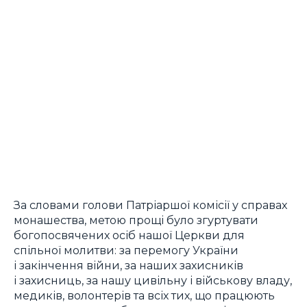
За словами голови Патріаршої комісії у справах
монашества, метою прощі було згуртувати
богопосвячених осіб нашої Церкви для
спільної молитви: за перемогу України
і закінчення війни, за наших захисників
і захисниць, за нашу цивільну і військову владу,
медиків, волонтерів та всіх тих, що працюють