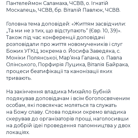
Пантелеймон Саламаха, ЧСВВ, о. Ігнатій
Москалець, ЧСВВ, бр. Віталій Павлюк, ЧСВВ.
Головна тема доповідей: «Життям засвідчили:
„Та ми не з тих, що відступають“ (Євр. 10, 39)».
Також під час конференції доповідачі
розповідали про життя новомучеників і слуг
Божих УГКЦ, зокрема о. Йосифа Заведяка, с.
Моніки Полянської, Мар’яна Галана, о. Павла
Олінського, Порфирія Луцика, Віталія Байрака,
процеси беатифікації та канонізації яких
тривають.
На закінчення владика Михайло Бубній
подякував доповідачам і всім богопосвяченим
особам, які повсякчас моляться та служать
на Божу славу. Слова подяки окремо владика
скерував до організаторів прощі, наголосивши
на добрій ідеї проведення паломництва у двох
локаціях.