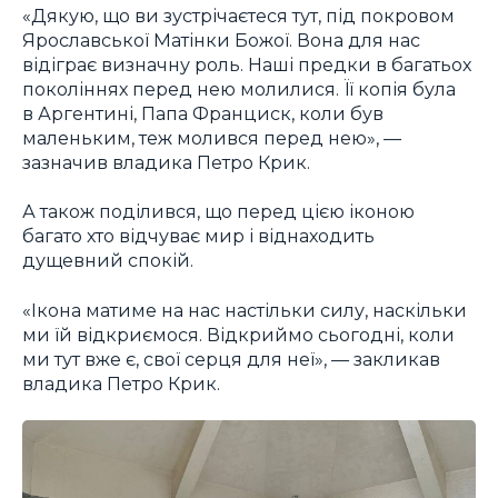
«Дякую, що ви зустрічаєтеся тут, під покровом
Ярославської Матінки Божої. Вона для нас
відіграє визначну роль. Наші предки в багатьох
поколіннях перед нею молилися. Її копія була
в Аргентині, Папа Франциск, коли був
маленьким, теж молився перед нею», —
зазначив владика Петро Крик.
А також поділився, що перед цією іконою
багато хто відчуває мир і віднаходить
дущевний спокій.
«Ікона матиме на нас настільки силу, наскільки
ми їй відкриємося. Відкриймо сьогодні, коли
ми тут вже є, свої серця для неї», — закликав
владика Петро Крик.