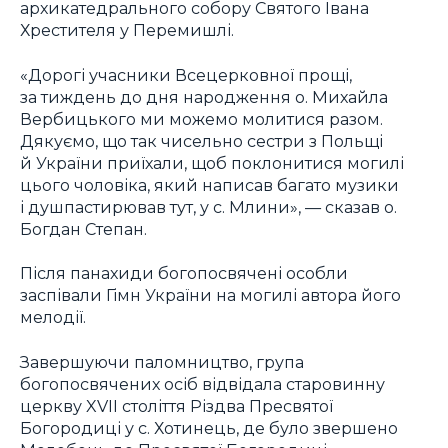
архикатедрального собору Святого Івана
Хрестителя у Перемишлі.
«Дорогі учасники Всецерковної прощі,
за тиждень до дня народження о. Михайла
Вербицького ми можемо молитися разом.
Дякуємо, що так чисельно сестри з Польщі
й України приїхали, щоб поклонитися могилі
цього чоловіка, який написав багато музики
і душпастирював тут, у с. Млини», — сказав о.
Богдан Степан.
Після панахиди богопосвячені особли
заспівали Гімн України на могилі автора його
мелодії.
Завершуючи паломництво, група
богопосвячених осіб відвідала старовинну
церкву XVII століття Різдва Пресвятої
Богородиці у с. Хотинець, де було звершено