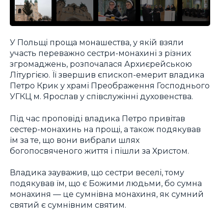
У Польщі проща монашества, у якій взяли
участь переважно сестри-монахині з різних
згромаджень, розпочалася Архиєрейською
Літургією. Її звершив єпископ-емерит владика
Петро Крик у храмі Преображення Господнього
УГКЦ м. Ярослав у співслужінні духовенства.
Під час проповіді владика Петро привітав
сестер-монахинь на прощі, а також подякував
їм за те, що вони вибрали шлях
богопосвяченого життя і пішли за Христом.
Владика зауважив, що сестри веселі, тому
подякував їм, що є Божими людьми, бо сумна
монахиня — це сумнівна монахиня, як сумний
святий є сумнівним святим.