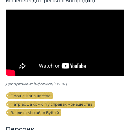
Молебень до Пресвятої Богородиці.
Департамент інформації УГКЦ
Проща монашества
Патріарша комісія у справах монашества
Владика Михайло Бубній
Персони