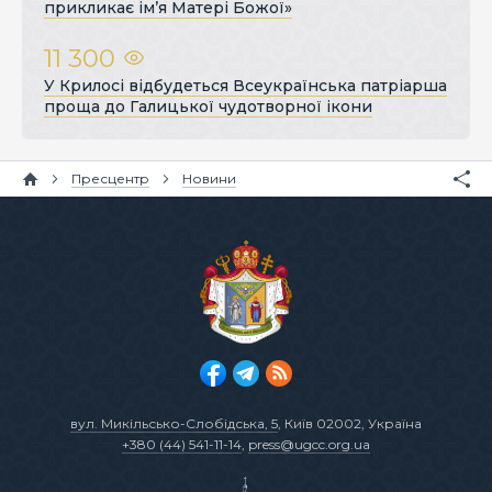
прикликає ім’я Матері Божої»
11 300
У Крилосі відбудеться Всеукраїнська патріарша
проща до Галицької чудотворної ікони
Пресцентр
Новини
вул. Микільсько-Слобідська, 5
, Київ 02002, Україна
+380 (44) 541-11-14
,
press@ugcc.org.ua