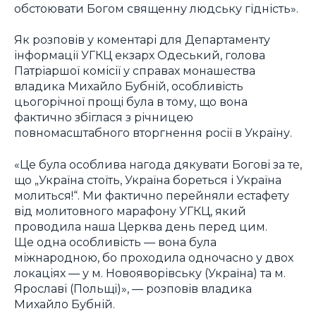
обстоювати Богом священну людську гідність».
Як розповів у коментарі для Департаменту
інформації УГКЦ екзарх Одеський, голова
Патріаршої комісії у справах монашества
владика Михайло Бубній, особливість
цьогорічної прощі була в тому, що вона
фактично збіглася з річницею
повномасштабного вторгнення росії в Україну.
«Це була особлива нагода дякувати Богові за те,
що „Україна стоїть, Україна бореться і Україна
молиться!“. Ми фактично перейняли естафету
від молитовного марафону УГКЦ, який
проводила наша Церква день перед цим.
Ще одна особливість — вона була
міжнародною, бо проходила одночасно у двох
локаціях — у м. Новояворівську (Україна) та м.
Ярославі (Польщі)», — розповів владика
Михайло Бубній.