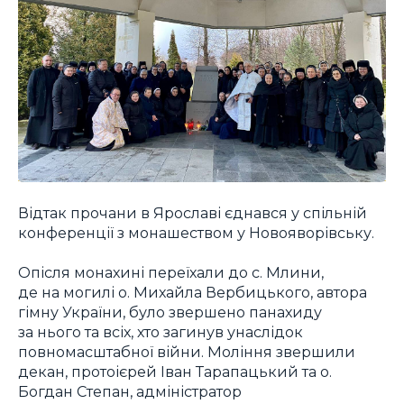
Відтак прочани в Ярославі єднався у спільній
конференції з монашеством у Новояворівську.
Опісля монахині переїхали до с. Млини,
де на могилі о. Михайла Вербицького, автора
гімну України, було звершено панахиду
за нього та всіх, хто загинув унаслідок
повномасштабної війни. Моління звершили
декан, протоієрей Іван Тарапацький та о.
Богдан Степан, адміністратор