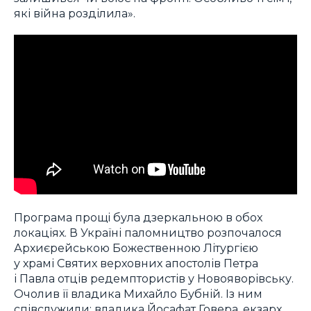
які війна розділила».
Програма прощі була дзеркальною в обох
локаціях. В Україні паломництво розпочалося
Архиєрейською Божественною Літургією
у храмі Святих верховних апостолів Петра
і Павла отців редемптористів у Новояворівську.
Очолив її владика Михайло Бубній. Із ним
співслужили: владика Йосафат Говера, екзарх