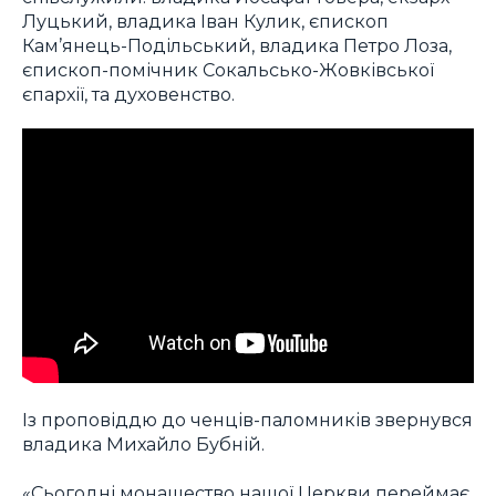
Луцький, владика Іван Кулик, єпископ
Кам’янець-Подільський, владика Петро Лоза,
єпископ-помічник Сокальсько-Жовківської
єпархії, та духовенство.
Із проповіддю до ченців-паломників звернувся
владика Михайло Бубній.
«Сьогодні монашество нашої Церкви переймає