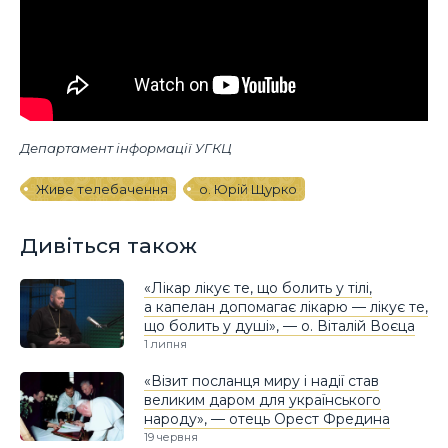
Департамент інформації УГКЦ
Живе телебачення
о. Юрій Щурко
Дивіться також
«Лікар лікує те, що болить у тілі,
а капелан допомагає лікарю — лікує те,
що болить у душі», — о. Віталій Воєца
1 липня
«Візит посланця миру і надії став
великим даром для українського
народу», — отець Орест Фредина
19 червня