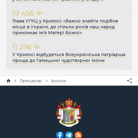
19 456
Глава УГКЦ у Крилосі: «Важко знайти подібне
місце в Україні, де стільки років наш народ
прикликає ім’я Матері Божої»
11 296
У Крилосі відбудеться Всеукраїнська патріарша
проща до Галицької чудотворної ікони
Пресцентр
Анонси