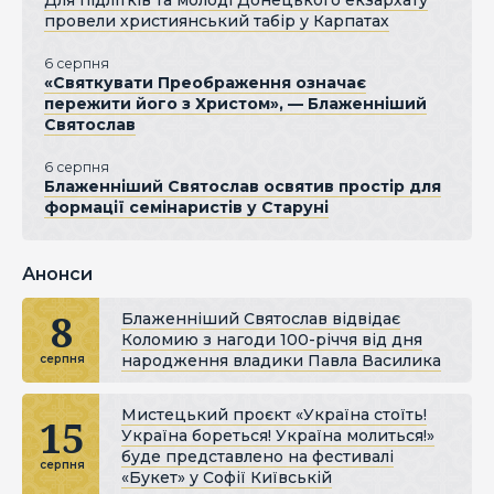
Для підлітків та молоді Донецького екзархату
провели християнський табір у Карпатах
6 серпня
«Святкувати Преображення означає
пережити його з Христом», — Блаженніший
Святослав
6 серпня
Блаженніший Святослав освятив простір для
формації семінаристів у Старуні
Анонси
8
Блаженніший Святослав відвідає
Коломию з нагоди 100-річчя від дня
народження владики Павла Василика
серпня
Мистецький проєкт «Україна стоїть!
15
Україна бореться! Україна молиться!»
буде представлено на фестивалі
серпня
«Букет» у Софії Київській