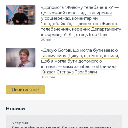
«Допомога "Живому телебаченню" —
це і кожний перегляд, поширення
у соцмережах, коментар чи
"вподобайка"», — директор «Живого
телебачення», керівник Департаменту
інформації УГКЦ отець Ігор Яців
25 квітня
«Дякую Богові, що могла бути мамою
такому сину. Дякую, що Бог дає сили,
щоб я могла бути допомогою
іншим», — мама загиблого «Привида
Києва» Степана Тарабалки
18 квітня
Дивитися ще
Новини
6 серпня