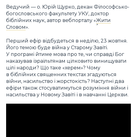
Ведучий — о. Юрій Щурко, декан Філософсько-
богословського факультету УКУ, доктор
біблійних наук, автор вебпорталу «
Жити
Словом
».
Перший ефір відбудеться в неділю, 23 жовтня.
Його темою буде війна у Старому Завіті.
У програмі йтиме мова про те, чи справді Бог
наказував ізраїльтянам цілковито винищувати
цілі народи? Що таке «херем»? Чому
в біблійних священних текстах згадуються
війни, насильство і жорстокість? Наступні два
ефіри також стосуватимуться розуміння війни і
насильства у Новому Завіті і в навчанні Церкви.