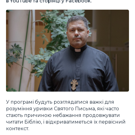
в YouTube та сторінці у Facebook.
У програмі будуть розглядатися важкі для
розуміння уривки Святого Письма, які часто
стають причиною небажання продовжувати
читати Біблію, і відкриватиметься їх первісний
контекст.