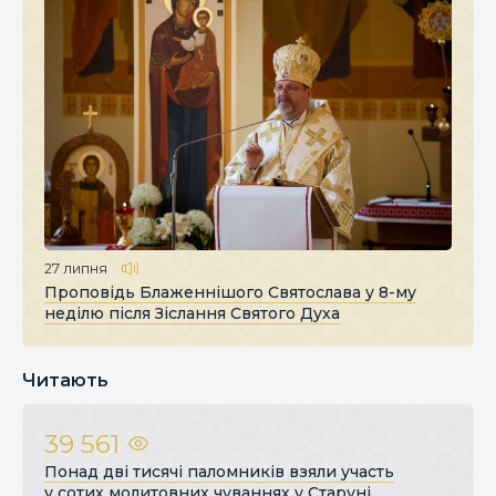
27 липня
Проповідь Блаженнішого Святослава у 8-му
неділю після Зіслання Святого Духа
Читають
39 561
Понад дві тисячі паломників взяли участь
у сотих молитовних чуваннях у Старуні