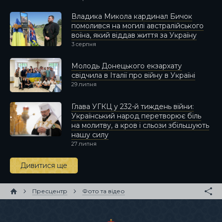
Владика Микола кардинал Бичок
помолився на могилі австралійського
воїна, який віддав життя за Україну
3 серпня
Молодь Донецького екзархату
свідчила в Італії про війну в Україні
29 липня
Глава УГКЦ у 232-й тиждень війни:
Український народ перетворює біль
на молитву, а кров і сльози збільшують
нашу силу
27 липня
Дивитися ще
Пресцентр
Фото та відео