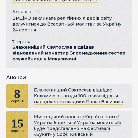
8 серпня
ВРЦіРО закликала релігійних лідерів світу
долучитися до Всесвітньої молитви за Україну
24 серпня
7 серпня
Блаженніший Святослав відвідав
відновлений монастир Згромадження сестер
служебниць у Микуличині
Анонси
8
Блаженніший Святослав відвідає
Коломию з нагоди 100-річчя від дня
народження владики Павла Василика
серпня
Мистецький проєкт «Україна стоїть!
15
Україна бореться! Україна молиться!»
буде представлено на фестивалі
серпня
«Букет» у Софії Київській