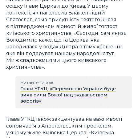
осідку Глави Церкви до Києва. У цьому
контексті, як наголосив Блаженніший
Святослав, сама присутність святого князя
є підтвердженням вірності й живої тяглості
київського християнства: «Сьогодні сам князь
Володимир каже, що та Церква, яка
народилася у водах Дніпра в тому хрещенні,
яке він подарував нашому народові, є тут.
Ми є спадкоємцями цього київського
християнства».
Читайте також:
Глава УГКЦ: «Перемогою України буде
вияв сили Божої над зухвальством
ворогів»
Глава УГКЦ також закцентував на важливості
сопричастя з Апостольським престолом,
у якому живе Київська Церква: «Київська