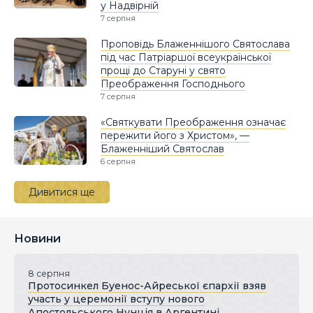
у Надвірній
7 серпня
Проповідь Блаженнішого Святослава
під час Патріаршої всеукраїнської
прощі до Старуні у свято
Преображення Господнього
7 серпня
«Святкувати Преображення означає
пережити його з Христом», —
Блаженніший Святослав
6 серпня
Дивитися ще
Новини
8 серпня
Протосинкел Буенос-Айреської єпархії взяв
участь у церемонії вступу нового
Апостольського Нунція в Аргентині