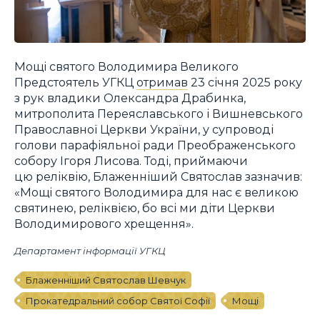
Мощі святого Володимира Великого
Предстоятель УГКЦ
отримав
23 січня 2025 року
з рук владики Олександра Драбинка,
митрополита Переяславського і Вишневського
Православної Церкви України, у супроводі
голови парафіяльної ради Преображенського
собору Ігоря Лисова. Тоді, приймаючи
цю реліквію, Блаженніший Святослав зазначив:
«Мощі святого Володимира для нас є великою
святинею, реліквією, бо всі ми діти Церкви
Володимирового хрещення».
Департамент інформації УГКЦ
Блаженніший Святослав Шевчук
Прокатедральний собор Святої Софії
Мощі