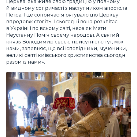
Церква, яка живе свою традицію у повному
й видному сопричасті з наступником апостола
Петра. І це сопричастя рятувало цю Церкву
впродовж століть. І сьогодні вона розквітає
в Україні і по всьому світі, несе як Мати
Неустанну Поміч своєму народові. А святий
князь Володимир своєю присутністю тут, між
нами, запевняє, що всі ісповідники, мученики,
великі святі київського християнства сьогодні
разом із нами».