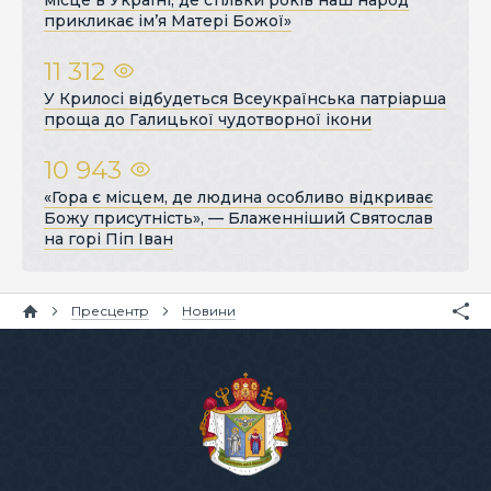
місце в Україні, де стільки років наш народ
прикликає ім’я Матері Божої»
11 312
У Крилосі відбудеться Всеукраїнська патріарша
проща до Галицької чудотворної ікони
10 943
«Гора є місцем, де людина особливо відкриває
Божу присутність», — Блаженніший Святослав
на горі Піп Іван
Пресцентр
Новини