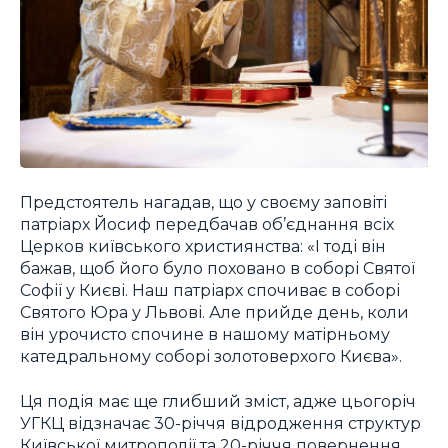
Предстоятель нагадав, що у своєму заповіті
патріарх Йосиф передбачав об’єднання всіх
Церков київського християнства: «І тоді він
бажав, щоб його було поховано в соборі Святої
Софії у Києві. Наш патріарх спочиває в соборі
Святого Юра у Львові. Але прийде день, коли
він урочисто спочине в нашому матірньому
катедральному соборі золотоверхого Києва».
Ця подія має ще глибший зміст, адже цьогоріч
УГКЦ відзначає 30-річчя відродження структур
Київської митрополії та 20-річчя повернення