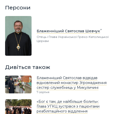
Персони
Блаженніший Святослав Шевчук
Отець і Глава Української Греко-Католицької
Церкви
Дивіться також
Блаженніший Святослав відвідав
відновлений монастир Згромадження
сестер служебниць у Микуличині
7 серпня
«Бог є там, де найбільше болить»:
Глава УГКЦ зустрівся з пацієнтами
реабілітаційного відділення