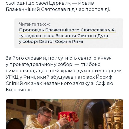
сьогодні до своєї Церкви», — мовив
Блаженніший Святослав під час проповіді.
Читайте також:
Проповідь Блаженнішого Святослава у 4-
ту неділю після Зіслання Святого Духа
у соборі Святої Софії в Римі
За його словами, присутність святого князя
у прокатедральному соборі — глибоко
символічна, адже цей храм є духовним серцем
УГКЦ у Римі, який збудував патріарх Йосиф
Сліпий як знак незламного зв’язку зі Софією
Київською.