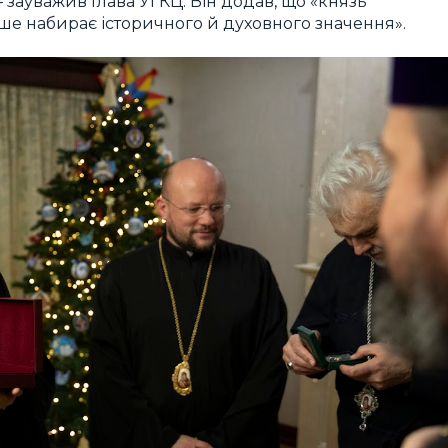
 зауважив Глава УГКЦ. Він додав, що «князь
ше набирає історичного й духовного значення».