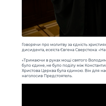
Говорячи про молитву за єдність христи
дисидента, есеїста Євгена Сверстюка: «На
«Тримаючи в руках мощі святого Володими
було єдине, не було поділу між Констант
Христова Церква була єдиною. Він для нас 
наголосив Предстоятель.