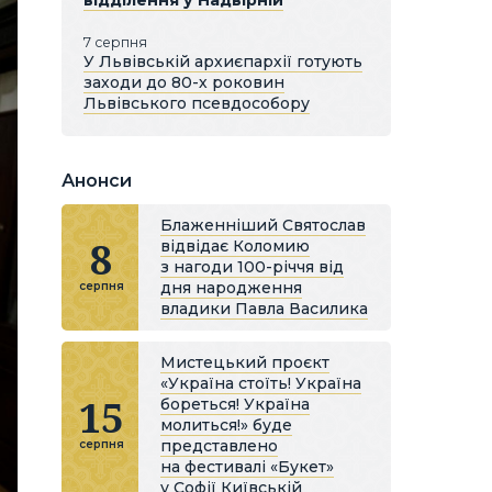
відділення у Надвірній
7 серпня
У Львівській архиєпархії готують
заходи до 80-х роковин
Львівського псевдособору
Анонси
Блаженніший Святослав
8
відвідає Коломию
з нагоди 100-річчя від
дня народження
серпня
владики Павла Василика
Мистецький проєкт
«Україна стоїть! Україна
15
бореться! Україна
молиться!» буде
представлено
серпня
на фестивалі «Букет»
у Софії Київській