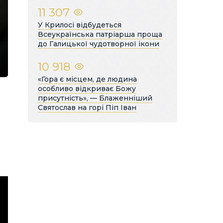
11 307
У Крилосі відбудеться
Всеукраїнська патріарша проща
до Галицької чудотворної ікони
10 918
«Гора є місцем, де людина
особливо відкриває Божу
присутність», — Блаженніший
Святослав на горі Піп Іван