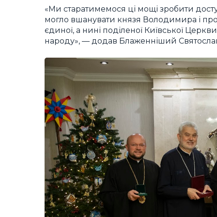
«Ми старатимемося ці мощі зробити дос
могло вшанувати князя Володимира і про
єдиної, а нині поділеної Київської Церкви
народу», — додав Блаженніший Святосла