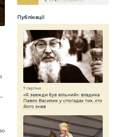
Публікації
я
7 серпня
«Я завжди був вільний»: владика
—
Павло Василик у спогадах тих, хто
його знав
во