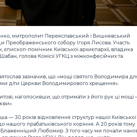
нко, митрополит Переяславський і Вишневський
ди Преображенського собору Ігоря Лисова. Участь
, єпископ-помічник Київської архиєпархії, владика
р Шабан, голова Комісії УГКЦ з міжконфесійних та
ятослав зазначив, що «мощі святого Володимира дл
сі ми діти Церкви Володимирового хрещення».
тові, наголосивши, що отримати з його рук ці мощі 
кви».
ша — 30 років відновлення структур нашої Київської
до нашого прабатьківського коріння. А 20 років тому
 Блаженніший Любомир. З того часу ми почали нано