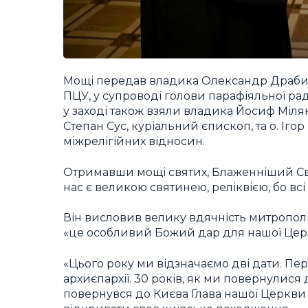
Мощі передав владика Олександр Драби
ПЦУ, у супроводі голови парафіяльної ра
у заході також взяли владика Йосиф Мілян
Степан Сус, куріальний єпископ, та о. Іго
міжрелігійних відносин.
Отримавши мощі святих, Блаженніший Св
нас є великою святинею, реліквією, бо в
Він висловив велику вдячність митрополи
«це особливий Божий дар для нашої Цер
«Цього року ми відзначаємо дві дати. Пер
архиєпархії. 30 років, як ми повернулися 
повернувся до Києва Глава нашої Церкви