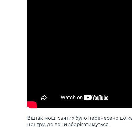
Відтак мощі святих було перенесено до к
центру, де вони зберігатимуться.