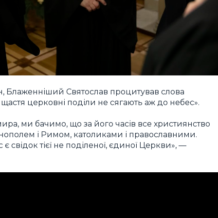
ян, Блаженніший Святослав процитував слова
 щастя церковні поділи не сягають аж до небес».
ра, ми бачимо, що за його часів все християнство
инополем і Римом, католиками і православними.
є свідок тієї не поділеної, єдиної Церкви», —