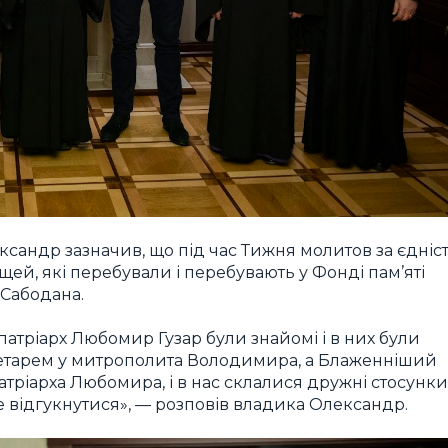
сандр зазначив, що під час Тижня молитов за єдніс
ей, які перебували і перебувають у Фонді пам’яті
Сабодана.
тріарх Любомир Гузар були знайомі і в них були
кретарем у митрополита Володимира, а Блаженніший
тріарха Любомира, і в нас склалися дружні стосунки
 не відгукнутися», — розповів владика Олександр.