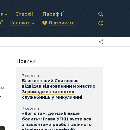
ія
Єпархії
Парафії
и
Контакти
Підтримати
астирська рада
нод
нсово-господарська діяльність
Загальна інформація
ди
ки та комунікації
Глава УГКЦ
ністративні питання
Синоди Єпископів
підрозділи
Трибунал
Патріарша курія
Новини
Єпархії та екзархати
7 серпня
Блаженніший Святослав
відвідав відновлений монастир
042
Згромадження сестер
у
служебниць у Микуличині
7 серпня
«Бог є там, де найбільше
болить»: Глава УГКЦ зустрівся
з пацієнтами реабілітаційного