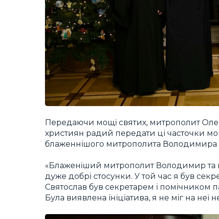
Передаючи мощі святих, митрополит Олек
християн радий передати ці часточки мощ
блаженнішого митрополита Володимира 
«Блаженіший митрополит Володимир та па
дуже добрі стосунки. У той час я був се
Святослав був секретарем і помічником па
Була виявлена ініціатива, я не міг на неї