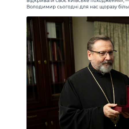
відкривати своє київське походження», —
Володимир сьогодні для нас щоразу біль