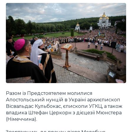
Разом із Предстоятелем молилися
Апостольський нунцій в Україні архиєпископ
Вісвальдас Кульбокас, єпископи УГКЦ, а також
владика Штефан Церкорн з дієцезії Мюнстера
(Німеччина).