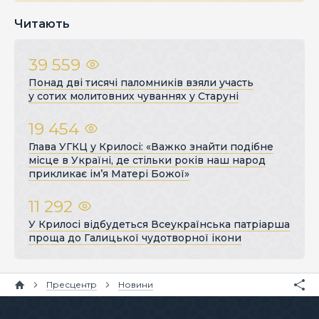
Читають
39 559
Понад дві тисячі паломників взяли участь
у сотих молитовних чуваннях у Старуні
19 454
Глава УГКЦ у Крилосі: «Важко знайти подібне
місце в Україні, де стільки років наш народ
прикликає ім’я Матері Божої»
11 292
У Крилосі відбудеться Всеукраїнська патріарша
проща до Галицької чудотворної ікони
Пресцентр
Новини