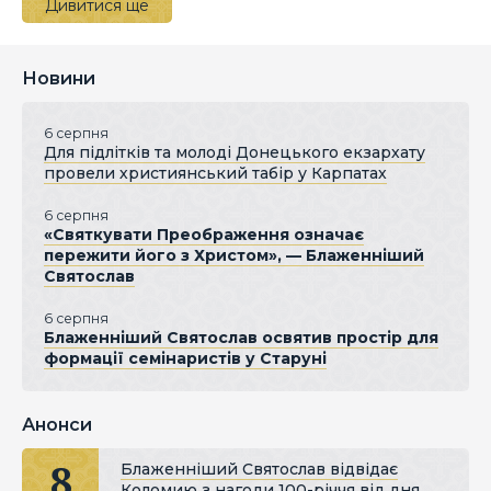
Дивитися ще
Новини
6 серпня
Для підлітків та молоді Донецького екзархату
провели християнський табір у Карпатах
6 серпня
«Святкувати Преображення означає
пережити його з Христом», — Блаженніший
Святослав
6 серпня
Блаженніший Святослав освятив простір для
формації семінаристів у Старуні
Анонси
8
Блаженніший Святослав відвідає
Коломию з нагоди 100-річчя від дня