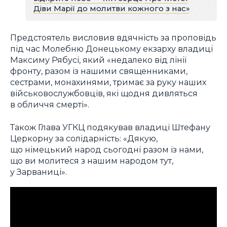
Діви Марії до молитви кожного з нас»
Предстоятель висловив вдячність за проповідь
під час Молебню Донецькому екзарху владиці
Максиму Рябусі, який «недалеко від лінії
фронту, разом із нашими священниками,
сестрами, монахинями, тримає за руку наших
військовослужбовців, які щодня дивляться
в обличчя смерті».
Також Глава УГКЦ подякував владиці Штефану
Церкорну за солідарність: «Дякую,
що німецький народ сьогодні разом із нами,
що ви молитеся з нашим народом тут,
у Зарваниці».