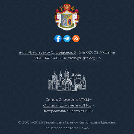
вул. Микільсько-Слобідська, 5
, Київ 02002, Україна
+380 (44) 541-11-14
,
press@ugcc.org.ua
Синод Єпископів УГКЦ
Офіційні документи УГКЦ
Інтерактивна карта УГКЦ
© 2004–2026 Українська Греко-Католицька Церква.
Всі права застережено.