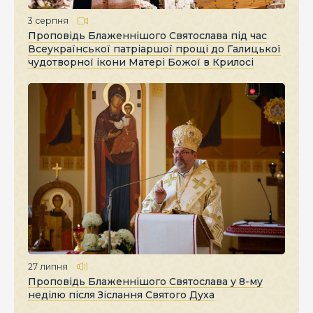
3 серпня
Проповідь Блаженнішого Святослава під час
Всеукраїнської патріаршої прощі до Галицької
чудотворної ікони Матері Божої в Крилосі
27 липня
Проповідь Блаженнішого Святослава у 8-му
неділю після Зіслання Святого Духа