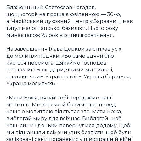
Блаженніший Святослав нагадав,
що цьогорічна проща є ювілейною — 30-ю,
а Марійський духовний центр у Зарваниці має
титул малої папської базиліки. Цього року
минає також 25 років із дня її освячення.
На завершення Глава Церкви закликав усіх
до молитви подяки: «Бо саме вдячністю
кується перемога. Дякуймо Господеві
за ті великі Божі дари, якими ми сильні,
завдяки яким Україна стоїть, Україна бореться,
Україна молиться».
«Мати Божа, рятуй! Тобі передаємо наші
молитви. Ми знаємо й бачимо, що перед
нашою молитвою відступає зло. Мати Божа,
виблагай миру для всіх нас. Виблагай, щоб
наші сини і доньки повернулися додому, щоб
ми віднайшли всіх зниклих безвісти, щоб були
заліковані рани поранених у цій страшній війні,