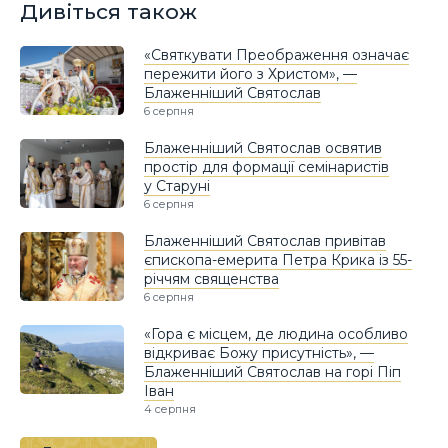
Дивіться також
«Святкувати Преображення означає
пережити його з Христом», —
Блаженніший Святослав
6 серпня
Блаженніший Святослав освятив
простір для формації семінаристів
у Старуні
6 серпня
Блаженніший Святослав привітав
єпископа-емерита Петра Крика із 55-
річчям священства
6 серпня
«Гора є місцем, де людина особливо
відкриває Божу присутність», —
Блаженніший Святослав на горі Піп
Іван
4 серпня