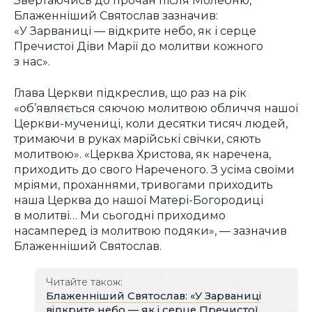
Звертаючись до прочан після Молебню,
Блаженніший Святослав зазначив:
«У Зарваниці — відкрите небо, як і серце
Пречистої Діви Марії до молитви кожного
з нас».
Глава Церкви підкреслив, що раз на рік
«об’являється сяючою молитвою обличчя нашої
Церкви-мучениці, коли десятки тисяч людей,
тримаючи в руках марійські свічки, сяють
молитвою». «Церква Христова, як наречена,
приходить до свого Нареченого. З усіма своїми
мріями, проханнями, тривогами приходить
наша Церква до нашої Матері-Богородиці
в молитві… Ми сьогодні приходимо
насамперед із молитвою подяки», — зазначив
Блаженніший Святослав.
Читайте також:
Блаженніший Святослав: «У Зарваниці
відкрите небо — як і серце Пречистої