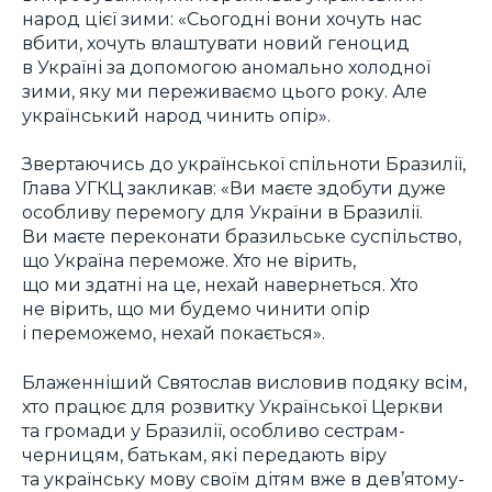
народ цієї зими: «Сьогодні вони хочуть нас
вбити, хочуть влаштувати новий геноцид
в Україні за допомогою аномально холодної
зими, яку ми переживаємо цього року. Але
український народ чинить опір».
Звертаючись до української спільноти Бразилії,
Глава УГКЦ закликав: «Ви маєте здобути дуже
особливу перемогу для України в Бразилії.
Ви маєте переконати бразильське суспільство,
що Україна переможе. Хто не вірить,
що ми здатні на це, нехай навернеться. Хто
не вірить, що ми будемо чинити опір
і переможемо, нехай покається».
Блаженніший Святослав висловив подяку всім,
хто працює для розвитку Української Церкви
та громади у Бразилії, особливо сестрам-
черницям, батькам, які передають віру
та українську мову своїм дітям вже в дев’ятому-