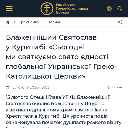
Пресцентр
Новини
Блаженніший Святослав
у Куритибі: «Сьогодні
ми святкуємо свято єдності
глобальної Української Греко-
Католицької Церкви»
3 334
15 лютого 2026, 18:03
15 лютого Отець і Глава УГКЦ Блаженніший
Святослав очолив Божественну Літургію
в архикатедральному храмі святого Івана
Хрестителя в Куритибі. Ця урочиста подія
ознаменувала початок душпастирського візиту