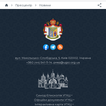
Пресцентр
Новини
вул. Микільсько-Слобідська, 5
, Київ 02002, Україна
+380 (44) 541-11-14
,
press@ugcc.org.ua
Синод Єпископів УГКЦ
Офіційні документи УГКЦ
Інтерактивна карта УГКЦ