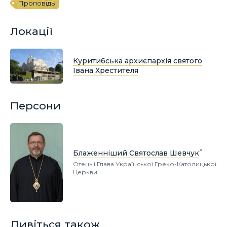
Проповідь
Локації
Куритибська архиєпархія святого
Івана Хрестителя
Персони
Блаженніший Святослав Шевчук
Отець і Глава Української Греко-Католицької
Церкви
Дивіться також