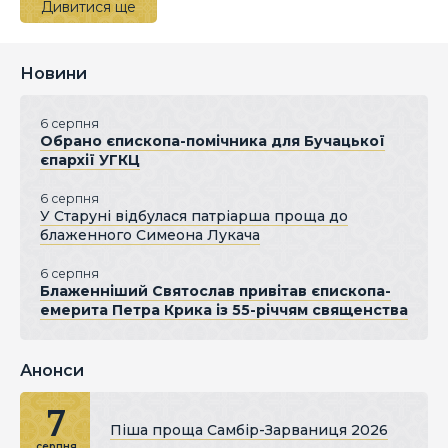
Дивитися ще
Новини
6 серпня
Обрано єпископа-помічника для Бучацької
єпархії УГКЦ
6 серпня
У Старуні відбулася патріарша проща до
блаженного Симеона Лукача
6 серпня
Блаженніший Святослав привітав єпископа-
емерита Петра Крика із 55-річчям священства
Анонси
7
Піша проща Самбір-Зарваниця 2026
серпня