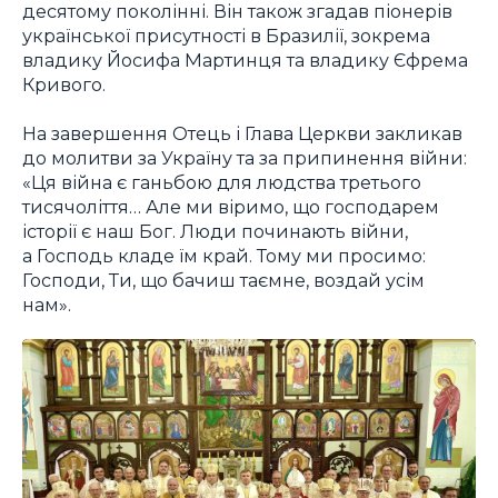
десятому поколінні. Він також згадав піонерів
української присутності в Бразилії, зокрема
владику Йосифа Мартинця та владику Єфрема
Кривого.
На завершення Отець і Глава Церкви закликав
до молитви за Україну та за припинення війни:
«Ця війна є ганьбою для людства третього
тисячоліття… Але ми віримо, що господарем
історії є наш Бог. Люди починають війни,
а Господь кладе їм край. Тому ми просимо:
Господи, Ти, що бачиш таємне, воздай усім
нам».