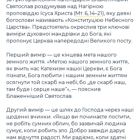
Святослав роздумував над Нагірною
проповіддю Ісуса Христа (
Мт. 6, 14–21
), яку деякі
богослови називають «Конституцією Небесного
Царства». Предстоятель окреслив три ключові
виміри духовної мандрівки до Бога, які
пропонує Церква напередодні Великого посту.
Перший вимір — це кінцева мета нашого
земного життя. «Метою нашого земного життя,
як вчить нас Катехизм нашої Церкви, є Бога
пізнати, Бога любити і нашим земним життям
осягнути той скарб на небі, бо „де скарб наш,
там буде і серце наше“», — пояснив
Блаженніший Святослав.
Другий вимір — це шлях до Господа через наші
щоденні вчинки. «Якщо ви починаєте постити,
не робіть сумних облич, бо зазвичай людина
сумує, коли робить зло. Добро завжди дарує
нам відчуття радості. Ми радіємо, коли здатні