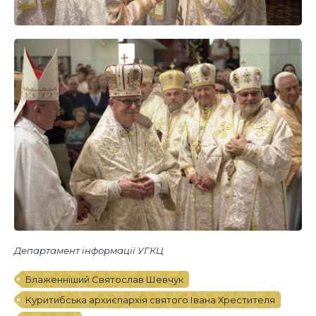
Департамент інформації УГКЦ
Блаженніший Святослав Шевчук
Куритибська архиєпархія святого Івана Хрестителя