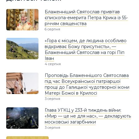
Блаженніший Святослав привітав
єпископа-емерита Петра Крика із 55-
річчям священства
6 серпня
«Гора є місцем, де людина особливо
відкриває Божу присутність», —
Блаженніший Святослав на горі Піп
Іван
4 серпня
Проповідь Блаженнішого Святослава
під час Всеукраїнської патріаршої
прощі до Галицької чудотворної ікони
Матері Божої в Крилосі
3 серпня
Глава УГКЦ у 233-й тиждень війни:
«Мир — це не для нас», — декларують
московські загарбники
3 серпня