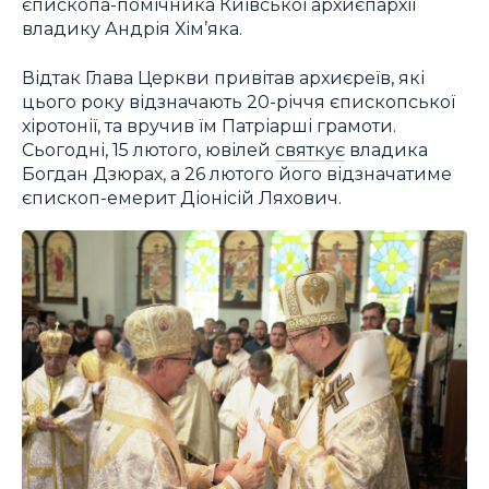
єпископа-помічника Київської архиєпархії
владику Андрія Хім’яка.
Відтак Глава Церкви привітав архиєреїв, які
цього року відзначають 20-річчя єпископської
хіротонії, та вручив їм Патріарші грамоти.
Сьогодні, 15 лютого, ювілей
святкує
владика
Богдан Дзюрах, а 26 лютого його відзначатиме
єпископ-емерит Діонісій Ляхович.