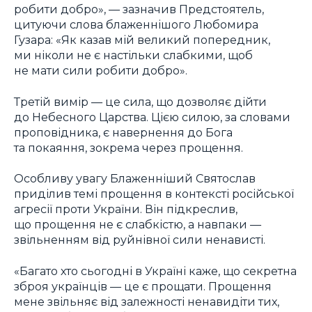
робити добро», — зазначив Предстоятель,
цитуючи слова блаженнішого Любомира
Гузара: «Як казав мій великий попередник,
ми ніколи не є настільки слабкими, щоб
не мати сили робити добро».
Третій вимір — це сила, що дозволяє дійти
до Небесного Царства. Цією силою, за словами
проповідника, є навернення до Бога
та покаяння, зокрема через прощення.
Особливу увагу Блаженніший Святослав
приділив темі прощення в контексті російської
агресії проти України. Він підкреслив,
що прощення не є слабкістю, а навпаки —
звільненням від руйнівної сили ненависті.
«Багато хто сьогодні в Україні каже, що секретна
зброя українців — це є прощати. Прощення
мене звільняє від залежності ненавидіти тих,