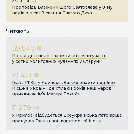
27 липня
Проповідь Блаженнішого Святослава у 8-му
неділю після Зіслання Святого Духа
Читають
39 540
Понад дві тисячі паломників взяли участь
у сотих молитовних чуваннях у Старуні
19 421
Глава УГКЦ у Крилосі: «Важко знайти подібне
місце в Україні, де стільки років наш народ
прикликає ім’я Матері Божої»
11 279
У Крилосі відбудеться Всеукраїнська патріарша
проща до Галицької чудотворної ікони