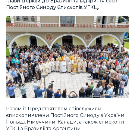
Глави Церкви до Бразилії та відкриття сесії
Постійного Синоду Єпископів УГКЦ.
Разом із Предстоятелем співслужили
єпископи-члени Постійного Синоду з України,
Польщі, Німеччини, Канади, а також єпископи
УГКЦ з Бразилії та Аргентини.