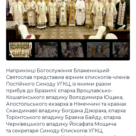
Наприкінці Богослужіння Блаженніший
Святослав представив вірним єпископів-членів
Постійного Синоду УГКЦ, із якими разом
прибув до Бразилії: єпарха Вроцлавсько-
Кошалінського владику Володимира Ющака,
Апостольського екзарха в Німеччині та країнах
Скандинавії владику Богдана Дзюраха, єпарха
Торонтського владику Браяна Байду, єпарха
Чернівецького владику Йосафата Мощича
та секретаря Синоду Єпископів УГКЦ,