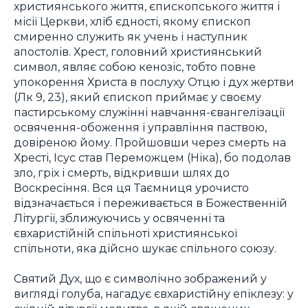
християнського життя, єпископського життя і
місії Церкви, хліб єдності, якому єпископ
смиренно служить як учень і наступник
апостолів. Хрест, головний християнський
символ, являє собою кенозіс, тобто повне
упокорення Христа в послуху Отцю і дух жертви
(Лк 9, 23), який єпископ приймає у своєму
пастирському служінні навчання-євангелізації
освячення-обоження і управління паствою,
довіреною йому. Пройшовши через смерть на
Хресті, Ісус став Переможцем (Ніка), бо подолав
зло, гріх і смерть, відкривши шлях до
Воскресіння. Вся ця Таємниця урочисто
відзначається і переживається в Божественній
Літургії, зближуючись у освяченні та
євхаристійній спільноті християнської
спільноти, яка дійсно шукає спільного союзу.
Святий Дух, що є символічно зображений у
вигляді голуба, нагадує євхаристійну епіклезу: у