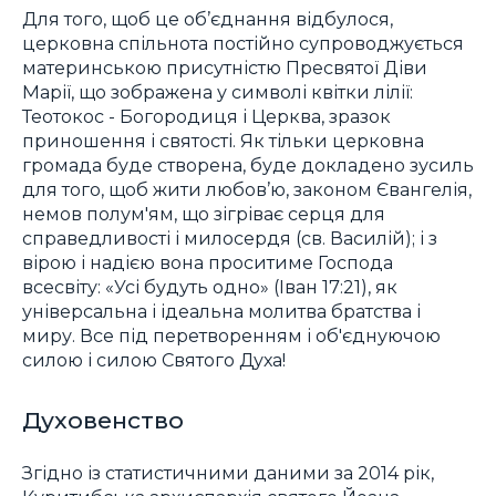
Для того, щоб це об’єднання відбулося,
церковна спільнота постійно супроводжується
материнською присутністю Пресвятої Діви
Марії, що зображена у символі квітки лілії:
Теотокос - Богородиця і Церква, зразок
приношення і святості. Як тільки церковна
громада буде створена, буде докладено зусиль
для того, щоб жити любов’ю, законом Євангелія,
немов полум'ям, що зігріває серця для
справедливості і милосердя (св. Василій); і з
вірою і надією вона проситиме Господа
всесвіту: «Усі будуть одно» (Іван 17:21), як
універсальна і ідеальна молитва братства і
миру. Все під перетворенням і об'єднуючою
силою і силою Святого Духа!
Духовенство
Згідно із статистичними даними за 2014 рік,