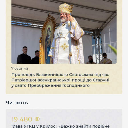
7 серпня
Проповідь Блаженнішого Святослава під час
Патріаршої всеукраїнської прощі до Старуні
у свято Преображення Господнього
Читають
19 480
Глава УГКЦ у Крилосі: «Важко знайти подібне