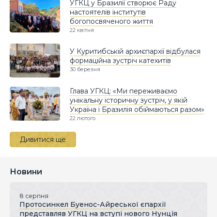
УГКЦ у Бразилії створює Раду
настоятелів інститутів
богопосвяченого життя
22 квітня
У Куритибській архиєпархії відбулася
формаційна зустріч катехитів
30 березня
Глава УГКЦ: «Ми переживаємо
унікальну історичну зустріч, у якій
Україна і Бразилія обіймаються разом»
22 лютого
Дивитися ще
Новини
8 серпня
Протосинкел Буенос-Айреської єпархії
представляв УГКЦ на вступі нового Нунція