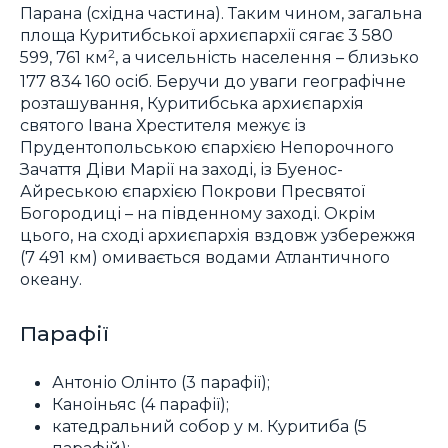
Парана (східна частина). Таким чином, загальна
площа Куритибської архиєпархії сягає 3 580
599, 761 км
, а чисельність населення – близько
2
177 834 160 осіб. Беручи до уваги географічне
розташування, Куритибська архиєпархія
святого Івана Хрестителя межує із
Прудентопольською єпархією Непорочного
Зачаття Діви Марії на заході, із Буенос-
Айреською єпархією Покрови Пресвятої
Богородиці – на південному заході. Окрім
цього, на сході архиєпархія вздовж узбережжя
(7 491 км) омивається водами Атлантичного
океану.
Парафії
Антоніо Олінто (3 парафії);
Каноіньяс (4 парафії);
катедральний собор у м. Куритиба (5
парафій);