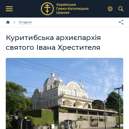
Єпархії
Куритибська архиєпархія
святого Івана Хрестителя