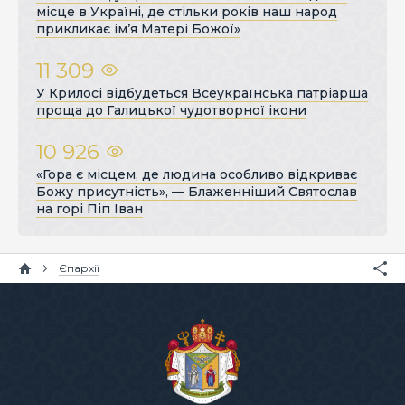
місце в Україні, де стільки років наш народ
прикликає ім’я Матері Божої»
11 309
У Крилосі відбудеться Всеукраїнська патріарша
проща до Галицької чудотворної ікони
10 926
«Гора є місцем, де людина особливо відкриває
Божу присутність», — Блаженніший Святослав
на горі Піп Іван
Єпархії