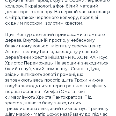
служить тлом герба, округлої форми, червоного
кольору, її краї золоті, а фон білий матовий,
деталі сірого кольору. На верхній частині плаща
є мітра, також червоного кольору, поряд зі
східним посохом і золотим хрестом.
Щит: Контур оточений прикрасами з темного
дерева. Внутрішній простір, у небесному
блакитному кольорі, містить у своєму центрі
Агнця – велику Гостію, закладену у світлий
дерев’яний хрест з ініціалами IC XC NI KA - Ісус
Христос Переможець. На вершині знаходиться
білий голуб, який символізує Святого Духа,
звідки витікають золоті промені, що
заповнюють весь простір щита. Трохи нижче
голуба знаходяться літери грецького алфавіту,
перша і остання - Альфа і Омега - які
символізують Христа Пантократора. Під
хрестом, з лівого боку, знаходиться
трьохлисткова лілія, який символізує Пречисту
Діву Марію - Матір Божу: незайману до, під час і