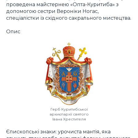
проведена майстернею «Опта-Куритиба» з
допомогою сестри Вероніки Ногас,
спеціалістки із східного сакрального мистецтва.
Опис
Герб Куритибської
архиєпархії святого
Івана Хрестителя
Єпископські знаки: урочиста мантія, яка