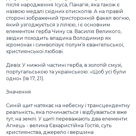
після народження Ісуса, Панагія, яка також є
назвою медалі східних єпископів. А на правій
стороні зображений тристоронній факел вогню,
який узгоджується з лілією, і є основним
елементом герба Чину св. Василія Великого,
звідки походить владика Володимир як
ієромонах і символізує полум’я євангельської,
християнської любові.
Девіз: У нижній частині герба, в золотій смузі,
португальською та українською: «Щоб усі були
одно» (Ів 17, 21).
Значення
Синій щит натякає на небесну і трансцендентну
реальність, яка починається і відбувається вже
тут, на землі. У щиті переважають два елементи:
Агнець - велика Євхаристійна Гостія, суть
християнства, джерело і вершина