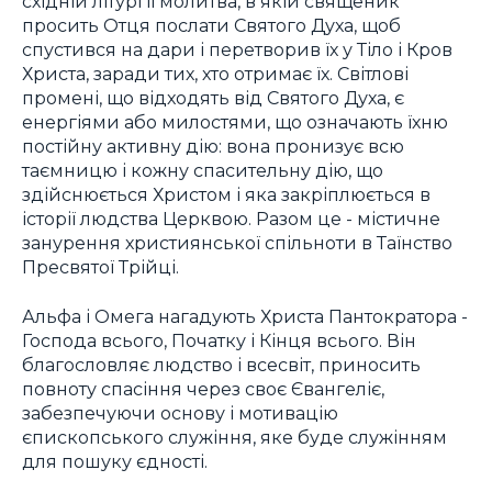
східній літургії молитва, в якій священик
просить Отця послати Святого Духа, щоб
спустився на дари і перетворив їх у Тіло і Кров
Христа, заради тих, хто отримає їх. Світлові
промені, що відходять від Святого Духа, є
енергіями або милостями, що означають їхню
постійну активну дію: вона пронизує всю
таємницю і кожну спасительну дію, що
здійснюється Христом і яка закріплюється в
історії людства Церквою. Разом це - містичне
занурення християнської спільноти в Таїнство
Пресвятої Трійці.
Альфа і Омега нагадують Христа Пантократора -
Господа всього, Початку і Кінця всього. Він
благословляє людство і всесвіт, приносить
повноту спасіння через своє Євангеліє,
забезпечуючи основу і мотивацію
єпископського служіння, яке буде служінням
для пошуку єдності.