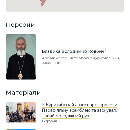
Персони
Владика Володимир Ковбич
Архиєпископ і митрополит Куритибський,
василіянин.
Матеріали
У Куритибській архиєпархії провели
Парафіяльну асамблею та заснували
новий молодіжний рух
13 травня