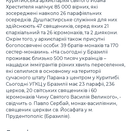
Куритибська архиєпархія святого Йоана
Хрестителя налічує 85 000 вірних, які
зосереджені навколо 26 парафіяльних
осередків. Душпастирське служіння для них
здійснюють 47 священиків, серед яких 21
єпархіальний та 26 ієромонахів, та 2 диякони.
Окрім того, у архиєпархії також присутні
богопосвячені особи: 39 братів-монахів та 170
сестер-монахинь. «На сьогодні у Бразилії
проживає близько 500 тисяч українців –
нащадки іммігрантів різних хвиль переселення,
які селилися в основному на території
сучасного штату Парана з центром у Куритибі.
Сьогодні УГКЦ у Бразилії має 23 парафії, 236
церков, 20 світських священиків і 60
ієромонахів Чину Святого Василія Великого», -
свідчить о. Павло Сербай, монах-василіянин,
священик церкви св. Йосафата у м.
Прудентополіс (Бразилія).