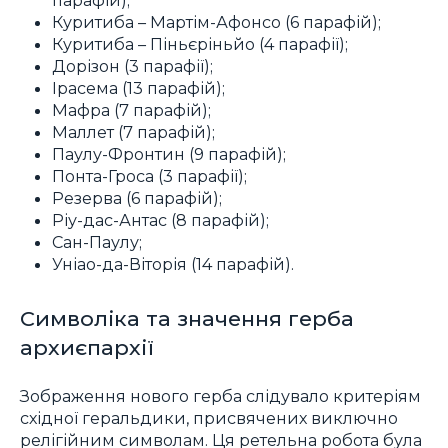
Куритиба – Мартім-Афонсо (6 парафій);
Куритиба – Піньєріньйо (4 парафії);
Дорізон (3 парафії);
Ірасема (13 парафій);
Мафра (7 парафій);
Маллет (7 парафій);
Паулу-Фронтин (9 парафій);
Понта-Гроса (3 парафії);
Резерва (6 парафій);
Ріу-дас-Антас (8 парафій);
Сан-Паулу;
Уніао-да-Віторія (14 парафій).
Символіка та значення герба
архиєпархії
Зображення нового герба слідувало критеріям
східної геральдики, присвячених виключно
релігійним символам. Ця ретельна робота була