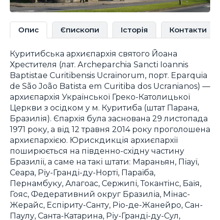
Опис
Єпископи
Історія
Контакти
Куритибська архиєпархія святого Йоана
Хрестителя (лат. Archeparchia Sancti Ioannis
Baptistae Curitibensis Ucrainorum, порт. Eparquia
de São João Batista em Curitiba dos Ucranianos) —
архиєпархія Української Греко-Католицької
Церкви з осідком у м. Куритиба (штат Парана,
Бразилія). Єпархія була заснована 29 листопада
1971 року, а від 12 травня 2014 року проголошена
архиєпархією. Юрискдикція архиєпархії
поширюється на південно-східну частину
Бразилії, а саме на такі штати: Мараньян, Піауї,
Сеара, Ріу-Гранді-ду-Норті‎, Параїба,
Пернамбуку, Алагоас, Сержипі, Токантінс, Баїя,
Гояс, Федеративний округ Бразиліа, Мінас-
Жерайс‎, Еспіриту-Санту, Ріо-де-Жанейро, Сан-
Паулу, Санта-Катарина, Ріу-Гранді-ду-Сул‎,