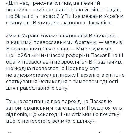
«Для нас, греко-католиків, це певний
виклик», — визнав Глава Церкви. Він нагадав,
що більшість парафій УГКЦ за межами України
святкують Великдень за новою Пасхалією.
«Ми в Україні хочемо святкувати Великдень
із нашими православними братами, — заявив
Блаженніший Святослав. — Ми розуміємо,
що найближчим часом реформи Пасхалії наші
брати православні не зроблять». Він зазначив,
що жодна православна Церква у світі
не використовує латинську Пасхалію, а спільне
святкування Великодня є символом єдності
для православного світу.
Тож на запитання про перехід на Пасхалію
за григоріанським календарем Предстоятель
відповів, що «сьогодні ми є тільки на початку
цього непростого великого шляху».