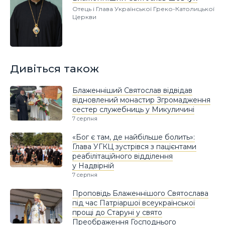
Отець і Глава Української Греко-Католицької
Церкви
Дивіться також
Блаженніший Святослав відвідав
відновлений монастир Згромадження
сестер служебниць у Микуличині
7 серпня
«Бог є там, де найбільше болить»:
Глава УГКЦ зустрівся з пацієнтами
реабілітаційного відділення
у Надвірній
7 серпня
Проповідь Блаженнішого Святослава
під час Патріаршої всеукраїнської
прощі до Старуні у свято
Преображення Господнього