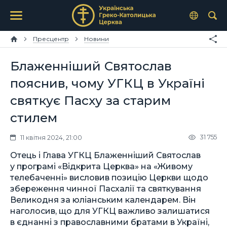
Пресцентр
Новини
Блаженніший Святослав
пояснив, чому УГКЦ в Україні
святкує Пасху за старим
стилем
31 755
11 квітня 2024, 21:00
Отець і Глава УГКЦ Блаженніший Святослав
у програмі «Відкрита Церква» на «Живому
телебаченні» висловив позицію Церкви щодо
збереження чинної Пасхалії та святкування
Великодня за юліанським календарем. Він
наголосив, що для УГКЦ важливо залишатися
в єднанні з православними братами в Україні,