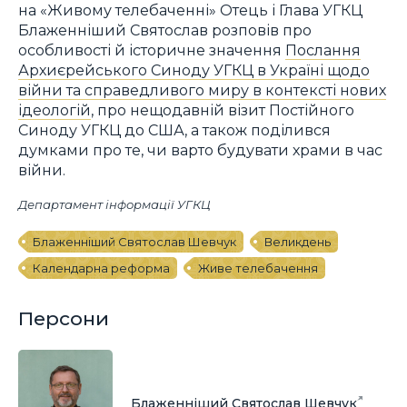
на «Живому телебаченні» Отець і Глава УГКЦ
Блаженніший Святослав розповів про
особливості й історичне значення
Послання
Архиєрейського Синоду УГКЦ в Україні щодо
війни та справедливого миру в контексті нових
ідеологій
, про нещодавній візит Постійного
Синоду УГКЦ до США, а також поділився
думками про те, чи варто будувати храми в час
війни.
Департамент інформації УГКЦ
Блаженніший Святослав Шевчук
Великдень
Календарна реформа
Живе телебачення
Персони
Блаженніший Святослав Шевчук