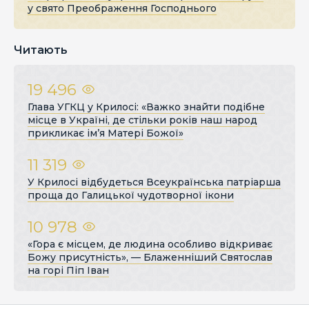
у свято Преображення Господнього
Читають
19 496
Глава УГКЦ у Крилосі: «Важко знайти подібне
місце в Україні, де стільки років наш народ
прикликає ім’я Матері Божої»
11 319
У Крилосі відбудеться Всеукраїнська патріарша
проща до Галицької чудотворної ікони
10 978
«Гора є місцем, де людина особливо відкриває
Божу присутність», — Блаженніший Святослав
на горі Піп Іван