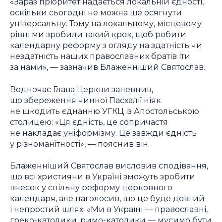
«Зараз пріоритет надається локальній єдності,
оскільки сьогодні не можна ще осягнути
універсальну. Тому на локальному, місцевому
рівні ми зробили такий крок, щоб робити
календарну реформу з огляду на здатність чи
нездатність наших православних братів іти
за нами», — зазначив Блаженніший Святослав.
Водночас Глава Церкви запевнив,
що збереження чинної Пасхалії ніяк
не шкодить єднанню УГКЦ із Апостольською
столицею: «Ця єдність, це сопричастя
не накладає уніформізму. Це завжди єдність
у різноманітності», — пояснив він.
Блаженніший Святослав висловив сподівання,
що всі християни в Україні зможуть зробити
внесок у спільну реформу церковного
календаря, але наголосив, що це буде довгий
і непростий шлях: «Ми в Україні — православні,
греко-католики, римо-католики — мусимо бути