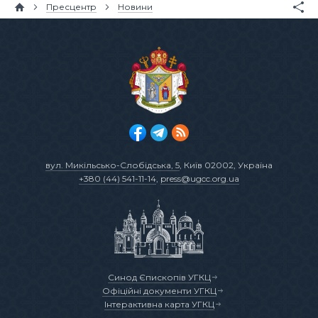
Пресцентр
Новини
вул. Микільсько-Слобідська, 5
, Київ 02002, Україна
+380 (44) 541-11-14
,
press@ugcc.org.ua
Синод Єпископів УГКЦ
Офіційні документи УГКЦ
Інтерактивна карта УГКЦ