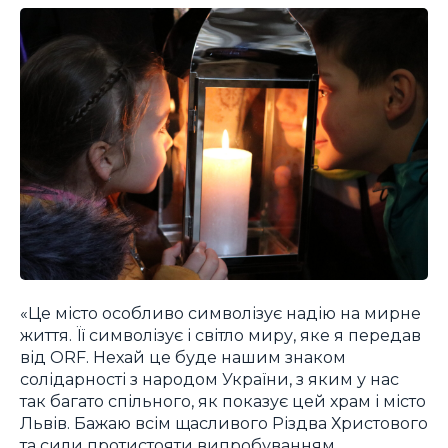
«Це місто особливо символізує надію на мирне
життя. Її символізує і світло миру, яке я передав
від ORF. Нехай це буде нашим знаком
солідарності з народом України, з яким у нас
так багато спільного, як показує цей храм і місто
Львів. Бажаю всім щасливого Різдва Христового
та сили протистояти випробуванням