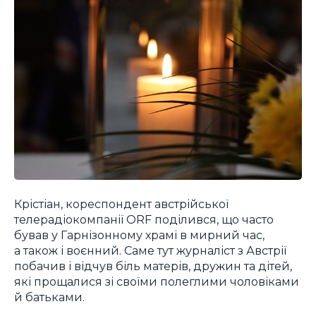
Крістіан, кореспондент австрійської
телерадіокомпанії ORF поділився, що часто
бував у Гарнізонному храмі в мирний час,
а також і воєнний. Саме тут журналіст з Австрії
побачив і відчув біль матерів, дружин та дітей,
які прощалися зі своїми полеглими чоловіками
й батьками.