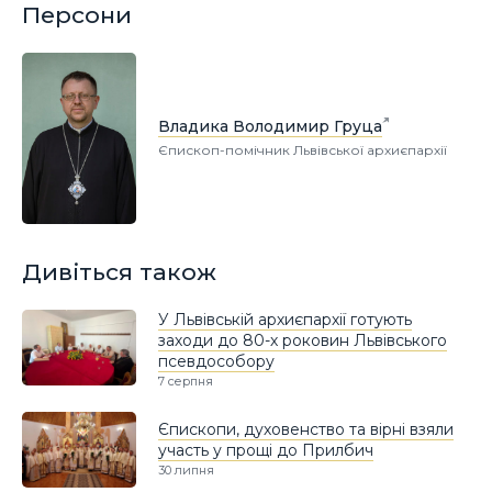
Персони
Владика Володимир Груца
Єпископ-помічник Львівської архиєпархії
Дивіться також
У Львівській архиєпархії готують
заходи до 80-х роковин Львівського
псевдособору
7 серпня
Єпископи, духовенство та вірні взяли
участь у прощі до Прилбич
30 липня