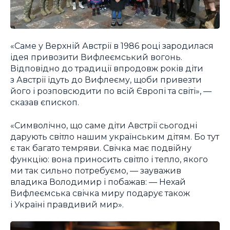
«Саме у Верхній Австрії в 1986 році зародилася
ідея привозити Вифлеємський вогонь.
Відповідно до традиції впродовж років діти
з Австрії їдуть до Вифлеєму, щоби привезти
його і розповсюдити по всій Європі та світі», —
сказав єпископ.
«Символічно, що саме діти Австрії сьогодні
дарують світло нашим українським дітям. Бо тут
є так багато темряви. Свічка має подвійну
функцію: вона приносить світло і тепло, якого
ми так сильно потребуємо, — зауважив
владика Володимир і побажав: — Нехай
Вифлеємська свічка миру подарує також
і Україні правдивий мир».