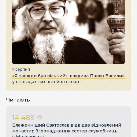
7 серпня
«Я завжди був вільний»: владика Павло Василик
у спогадах тих, хто його знав
Читають
14 489
Блаженніший Святослав відвідав відновлений
монастир Згромадження сестер служебниць
у Микуличині