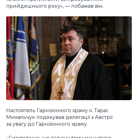
прийдешнього року», — побажав він.
Настоятель Гарнізонного храму о. Тарас
Михальчук подякував делегації з Австрії
за увагу до Гарнізонного храму.
«Символічно, що годину тому ми у храмі