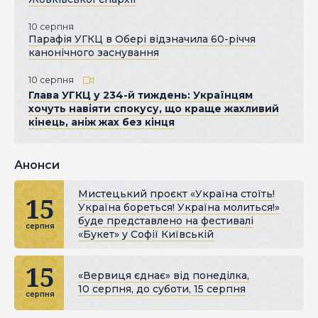
10 серпня
Парафія УГКЦ в Обері відзначила 60-річчя
канонічного заснування
10 серпня
Глава УГКЦ у 234-й тиждень: Українцям
хочуть навіяти спокусу, що краще жахливий
кінець, аніж жах без кінця
Анонси
Мистецький проєкт «Україна стоїть!
15
Україна бореться! Україна молиться!»
буде представлено на фестивалі
серпня
«Букет» у Софії Київській
15
«Вервиця єднає» від понеділка,
10 серпня, до суботи, 15 серпня
серпня