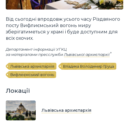
Від сьогодні впродовж усього часу Різдвяного
посту Вифлиємський вогонь миру
зберігатиметься у храмі і буде доступним для
всіх охочих.
Департамент інформації УГКЦ
за матеріалами пресслужби
Львівської архиєпархії
Львівська архиєпархія
Владика Володимир Груца
Вифлеємський вогонь
Локації
Львівська архиєпархія