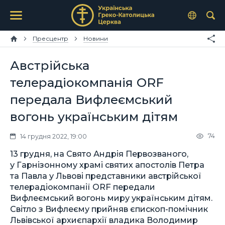
Пресцентр
Новини
Австрійська
телерадіокомпанія ORF
передала Вифлеємський
вогонь українським дітям
74
14 грудня 2022, 19:00
13 грудня, на Свято Андрія Первозваного,
у Гарнізонному храмі святих апостолів Петра
та Павла у Львові представники австрійської
телерадіокомпанії ORF передали
Вифлеємський вогонь миру українським дітям.
Світло з Вифлеєму прийняв єпископ-помічник
Львівської архиєпархії владика Володимир