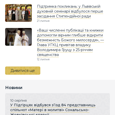
Підтримка покликань: у Львівській
духовній семінарії відбулося перше
засідання Стипендійної ради
21 липня
«Ваші численні публікації та книжки
допомогли вірним глибше відкрити
безмежність Божого милосердя», —
Глава УГКЦ привітав владику
Володимира Груцу з 25-річчям
священства
12 липня
Дивитися ще
Новини
10 серпня
У Підгірцях відбувся з’їзд 84 представниць
спільнот «Матері в молитві» Сокальсько-
Жовківської єпархії