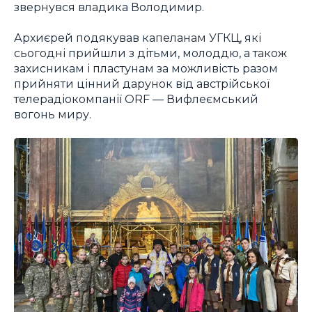
звернувся владика Володимир.
Архиєрей подякував капеланам УГКЦ, які
сьогодні прийшли з дітьми, молоддю, а також
захисникам і пластунам за можливість разом
прийняти цінний дарунок від австрійської
телерадіокомпанії ORF — Вифлеємський
вогонь миру.