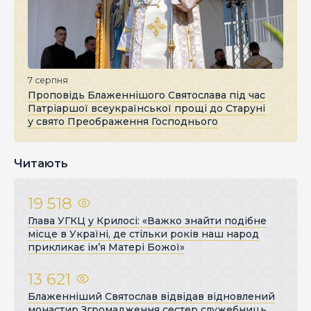
7 серпня
Проповідь Блаженнішого Святослава під час
Патріаршої всеукраїнської прощі до Старуні
у свято Преображення Господнього
Читають
19 518
Глава УГКЦ у Крилосі: «Важко знайти подібне
місце в Україні, де стільки років наш народ
прикликає ім’я Матері Божої»
13 621
Блаженніший Святослав відвідав відновлений
монастир Згромадження сестер служебниць