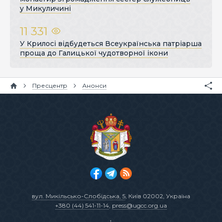
у Микуличині
11 331
У Крилосі відбудеться Всеукраїнська патріарша
проща до Галицької чудотворної ікони
Пресцентр
Анонси
вул. Микільсько-Слобідська, 5
, Київ 02002, Україна
+380 (44) 541-11-14
,
press@ugcc.org.ua