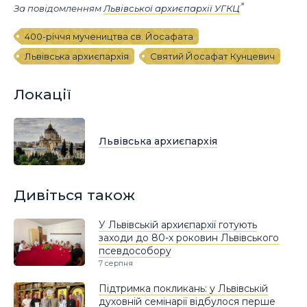
За повідомленням
Львівської архиєпархії УГКЦ
400-річчя мучеництва св. Йосафата
Львівська архиєпархія
Святий Йосафат Кунцевич
Локації
Львівська архиєпархія
Дивіться також
У Львівській архиєпархії готують
заходи до 80-х роковин Львівського
псевдособору
7 серпня
Підтримка покликань: у Львівській
духовній семінарії відбулося перше