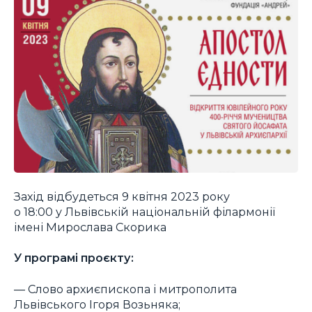
Захід відбудеться 9 квітня 2023 року
о 18:00 у Львівській національній філармонії
імені Мирослава Скорика
У програмі проєкту:
― Слово архиєпископа і митрополита
Львівського Ігоря Возьняка;