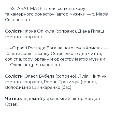
― «STABAT MATER» для солістів, хору
та камерного оркестру (автор музики ― с. Марія
Слєпченко).
Солісти:
Ілона Опікула (сопрано), Діана Піпаш
(меццо-сопрано)
― «Страсті Господа Бога нашого Ісуса Христа» —
10 антифонів наспіву Острозького для читця,
солістів, хору, органу й оркестру (автор музики
― Олександр Козаренко).
Солісти
: Олеся Бубела (сопрано), Лілія Нікітчук
(меццо-сопрано), Роман Трохимук (тенор),
Володимир Шинкаренко (бас).
Читець
: відомий український актор Богдан
Козак.