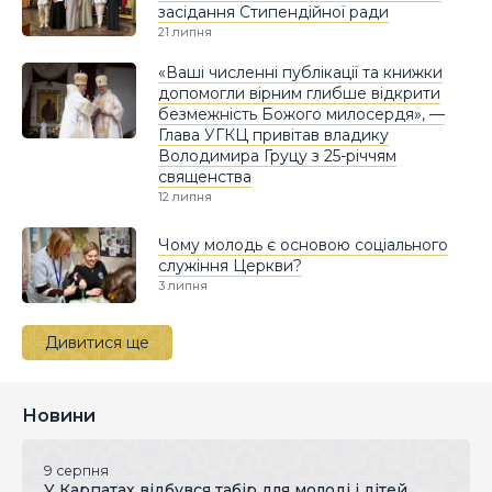
засідання Стипендійної ради
21 липня
«Ваші численні публікації та книжки
допомогли вірним глибше відкрити
безмежність Божого милосердя», —
Глава УГКЦ привітав владику
Володимира Груцу з 25-річчям
священства
12 липня
Чому молодь є основою соціального
служіння Церкви?
3 липня
Дивитися ще
Новини
9 серпня
У Карпатах відбувся табір для молоді і дітей