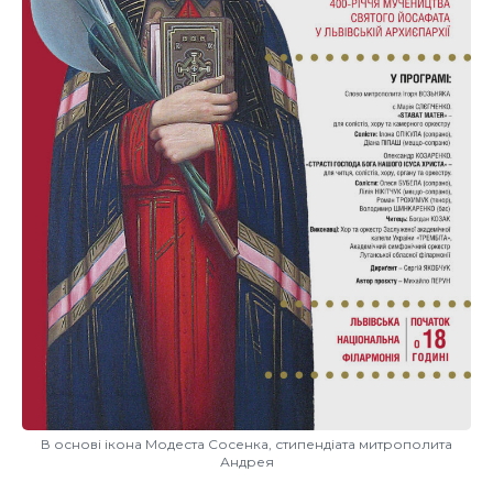
В основі ікона Модеста Сосенка, стипендіата митрополита
Андрея