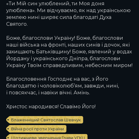
«Ти Мій син улюблений, ти Моя доня
улюблена». Ми відчуваємо, як над українською
землею нині ширяє сила благодаті Духа
Святого.
Боже, благослови Україну! Боже, благослови
наші війська на фронті, наших синів і дочок, які
захищають Батьківщину! Боже, явлений у водах
Йордану і українського Дніпра, благослови
Україну Твоїм справедливим, небесним миром!
Благословення Господнє на вас, з Його
благодаттю і чоловіколюб’ям, завжди, нині,
і повсякчас, і навіки вічні. Амінь.
Христос народився! Славімо Його!
Блаженніший Святослав Шевчук
Війна росії проти України
Щотижневе звернення Глави УГКЦ