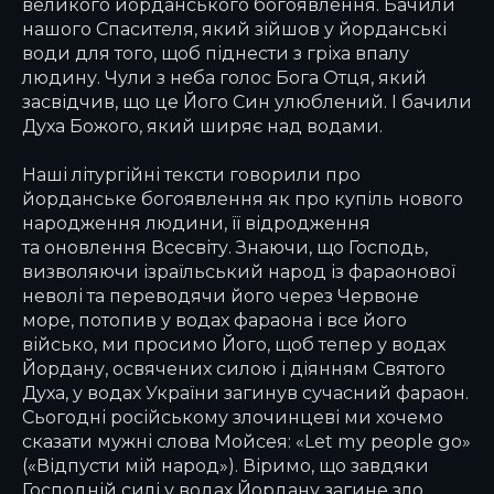
великого йорданського богоявлення. Бачили
нашого Спасителя, який зійшов у йорданські
води для того, щоб піднести з гріха впалу
людину. Чули з неба голос Бога Отця, який
засвідчив, що це Його Син улюблений. І бачили
Духа Божого, який ширяє над водами.
Наші літургійні тексти говорили про
йорданське богоявлення як про купіль нового
народження людини, її відродження
та оновлення Всесвіту. Знаючи, що Господь,
визволяючи ізраїльський народ із фараонової
неволі та переводячи його через Червоне
море, потопив у водах фараона і все його
військо, ми просимо Його, щоб тепер у водах
Йордану, освячених силою і діянням Святого
Духа, у водах України загинув сучасний фараон.
Сьогодні російському злочинцеві ми хочемо
сказати мужні слова Мойсея: «Let my people go»
(«Відпусти мій народ»). Віримо, що завдяки
Господній силі у водах Йордану загине зло,