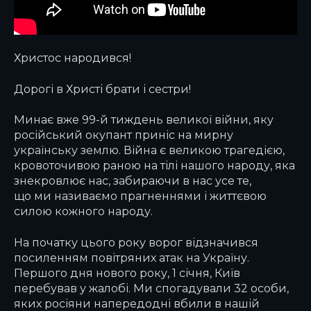
Христос народився!
Дорогі в Христі брати і сестри!
Минає вже 99-й тиждень великої війни, яку
російський окупант приніс на мирну
українську землю. Війна є великою трагедією,
кровоточивою раною на тілі нашого народу, яка
знекровлює нас, забираючи в нас усе те,
що ми називаємо прагненнями і життєвою
силою кожного народу.
На початку цього року ворог відзначився
посиленням повітряних атак на Україну.
Першого дня нового року, 1 січня, Київ
перебував у жалобі. Ми спогадували 32 особи,
яких росіяни напередодні вбили в нашій