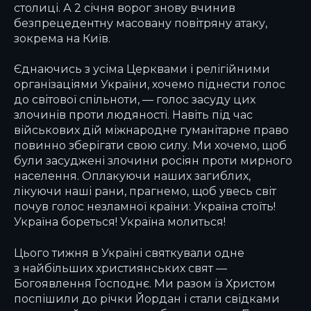
столиці. А 2 січня ворог знову вчинив
безпрецедентну масовану повітряну атаку,
зокрема на Київ.
Єднаючись з усіма Церквами і релігійними
організаціями України, хочемо піднести голос
до світової спільноти, — голос засуду цих
злочинів проти людяності. Навіть під час
військових дій міжнародне гуманітарне право
повинно зберігати свою силу. Ми хочемо, щоб
були засуджені злочини росіян проти мирного
населення. Оплакуючи наших загиблих,
лікуючи наші рани, прагнемо, щоб увесь світ
почув голос незламної країни: Україна стоїть!
Україна бореться! Україна молиться!
Цього тижня в Україні святкували одне
з найбільших християнських свят —
Богоявлення Господнє. Ми разом із Христом
поспішили до річки Йордан і стали свідками