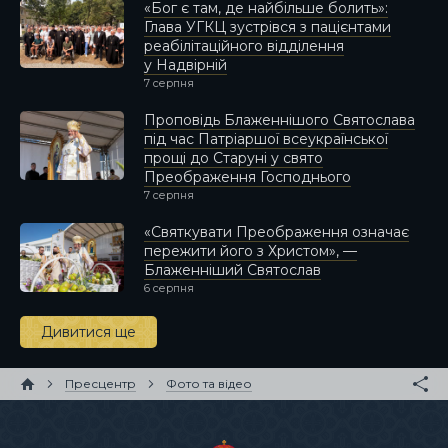
«Бог є там, де найбільше болить»:
Глава УГКЦ зустрівся з пацієнтами
реабілітаційного відділення
у Надвірній
7 серпня
Проповідь Блаженнішого Святослава
під час Патріаршої всеукраїнської
прощі до Старуні у свято
Преображення Господнього
7 серпня
«Святкувати Преображення означає
пережити його з Христом», —
Блаженніший Святослав
6 серпня
Дивитися ще
Пресцентр
Фото та відео