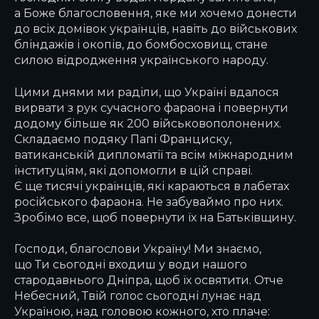
а Боже благословення, яке ми хочемо донести
до всіх домівок українців, навіть до військових
бліндажів і окопів, до бомбосховищ, стане
силою відродження українського народу.
Цими днями ми раділи, що Україні вдалося
вирвати з рук сучасного фараона і повернути
додому більше як 200 військовополонених.
Складаємо подяку Папі Франциску,
ватиканській дипломатії та всім міжнародним
інституціям, які допомогли в цій справі.
Є ще тисячі українців, які караються в лабетах
російського фараона. Не забуваймо про них.
Зробімо все, щоб повернути їх на Батьківщину.
Господи, благослови Україну! Ми знаємо,
що Ти сьогодні входиш у води нашого
стародавнього Дніпра, щоб їх освятити. Отче
Небесний, Твій голос сьогодні лунає над
Україною, над головою кожного, хто плаче: