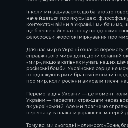
Інколи ми відчуваємо, що багато хто говор
наче йдеться про якусь ідею, філософську
контекстом війни в Україні. І ми бачимо,
ще більше війська і знову продовжив свою
філософські жорстокі міркування про мир
Для нас мир в Україні означає перемогу
справжнього миру доти, доки останній о
«мир», якщо в катівнях мучать наших дівчат
російські бомби. Українське серце не мо
продовжують рити братські могили і щодн
про мир, коли росіяни викрали тисячі наш
Перемога для України — це момент, коли 
України — перестати страждати через воєн
як український. Але ми прагнемо справжнь
перестануть плакати українські матері й д
Тому всі ми сьогодні молимося: «Боже, б