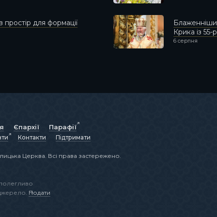
 простір для формації
Блаженніший
Крика із 55-
6 серпня
ія
Єпархії
Парафії
нти
Контакти
Підтримати
лицька Церква. Всі права застережено.
аполегливо
 джерело.
Подати