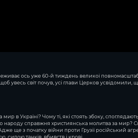
переживає ось уже 60-й тиждень великої повномасшта
об увесь світ почув, усі глави Церков усвідомили, що 
 мир в Україні? Чому ті, які стоять збоку, споглядают
о народу справжня християнська молитва за мир? Сь
. Адже ще з початку війни проти Грузії російський а
 силою танків, вбивств і крові.