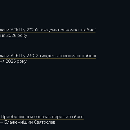
лави УГКЦ у 232-й тиждень повномасштабної
пня 2026 року
лави УГКЦ у 230-й тиждень повномасштабної
пня 2026 року
и Преображення означає пережити його
 — Блаженніший Святослав