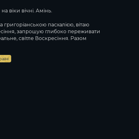
на віки вічні. Амінь.
за григоріанською пасхалією, вітаю
кресіння, запрошую глибоко переживати
реальне, світле Воскресіння. Разом
аїні