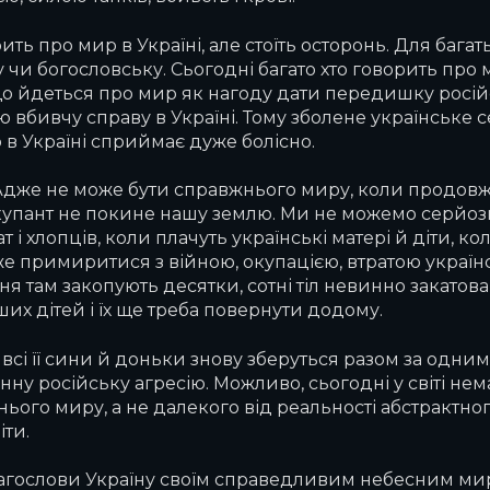
ить про мир в Україні, але стоїть осторонь. Для багат
 чи богословську. Сьогодні багато хто говорить про 
 що йдеться про мир як нагоду дати передишку росій
 вбивчу справу в Україні. Тому зболене українське с
 в Україні сприймає дуже болісно.
. Адже не може бути справжнього миру, коли продовж
купант не покине нашу землю. Ми не можемо серйозн
 і хлопців, коли плачуть українські матері й діти, ко
же примиритися з війною, окупацією, втратою українс
я там закопують десятки, сотні тіл невинно закатов
их дітей і їх ще треба повернути додому.
всі її сини й доньки знову зберуться разом за одни
ну російську агресію. Можливо, сьогодні у світі нема
ого миру, а не далекого від реальності абстрактного
іти.
лагослови Україну своїм справедливим небесним мир