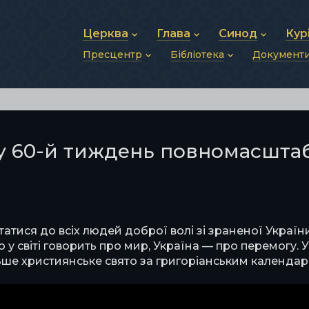
Церква
Глава
Синод
Кур
Пресцентр
Бібліотека
Документ
Про УГКЦ
Блаженніший Святослав
Синод Єпископів
Душп
Історія УГКЦ
Біографія
Архиєрейський Си
Фіна
Новини
Святе Письмо
Структура УГКЦ
Фотографії
Митрополичі Сино
Зв’яз
Анонси
Богослужіння
Майбутнє УГКЦ
Щоденні відеозвернення
Єпископи
Адмі
Публікації
Молитви
Інші 
Історії
Подкасти
 60-й тиждень повномасштабн
Фото та відео
Архів новин (2013–2022)
тися до всіх людей доброї волі зі зраненої Україн
 у світі говорить про мир, Україна — про перемогу. У
ільше християнське свято за григоріанським календар