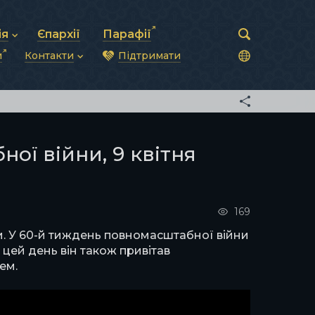
ія
Єпархії
Парафії
и
Контакти
Підтримати
астирська рада
нод
нсово-господарська діяльність
Загальна інформація
ди
ки та комунікації
Глава УГКЦ
ністративні питання
Синоди Єпископів
підрозділи
Трибунал
Патріарша курія
ої війни, 9 квітня
Єпархії та екзархати
169
и. У 60-й тиждень повномасштабної війни
 цей день він також привітав
ем.