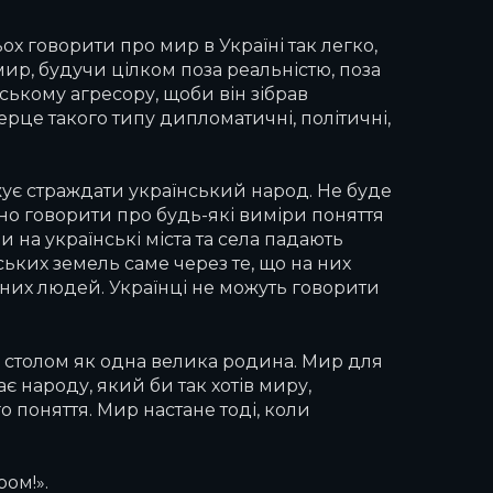
ьох говорити про мир в Україні так легко,
мир, будучи цілком поза реальністю, поза
ському агресору, щоби він зібрав
ерце такого типу дипломатичні, політичні,
ує страждати український народ. Не буде
о говорити про будь-які виміри поняття
ли на українські міста та села падають
ьких земель саме через те, що на них
аних людей. Українці не можуть говорити
м столом як одна велика родина. Мир для
є народу, який би так хотів миру,
 поняття. Мир настане тоді, коли
ом!».