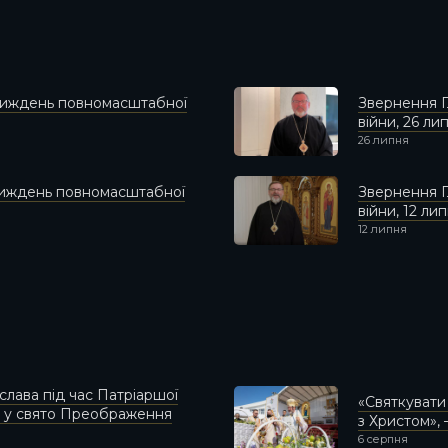
 тиждень повномасштабної
Звернення Г
війни, 26 ли
26 липня
 тиждень повномасштабної
Звернення Г
війни, 12 ли
12 липня
лава під час Патріаршої
«Святкуват
ні у свято Преображення
з Христом»,
6 серпня