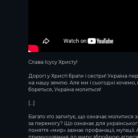
Слава Ісусу Христу!
Дорогі у Христі брати і сестри! Україна 
на нашу землю. Але ми і сьогодні хочемо, щ
бореться, Україна молиться!
[…]
Багато хто запитує, що означає молитися за
за перемогу? Що означає для українськог
поняття «мир» зазнає профанації, мутації
примушування до миру збройною агресією,