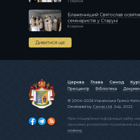
7 серпня
Блаженніший Святослав освятив
семінаристів у Старуні
6 серпня
Дивитися ще
Церква
Глава
Синод
Кур
Пресцентр
Бібліотека
Докуме
© 2004–2026 Українська Греко-Като
Developed by
Cawas Ltd
. July, 2022.
При поширенні інформації сайту н
просимо розмістити посилання на
новину