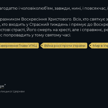
одаттю і чоловіколюб’ям, завжди, нині, і повсякчас, і 
 празником Воскресіння Христового. Всіх, хто святкує 
іх, хто входить у Страсний тиждень і прямує до Вос
тові страсті, Його смерть на хресті, але і справжнє, 
с попровадить у тому святому часі.
звернення Глави УГКЦ
Війна росії проти України
Мир в Укр
ук
толицької Церкви