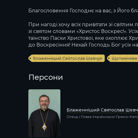
Благословення Господнє на вас, з Його благ
При нагоді хочу всіх привітати зі світлим
зі святом словами «Христос Воскрес!». Ус
таїнство Пасхи Христової, яке охоплює Хрис
до Воскресіння! Нехай Господь Бог усіх на
Блаженніший Святослав Шевчук
Щотижневе 
Персони
Блаженніший Святослав Шевч
Отець і Глава Української Греко-Ка