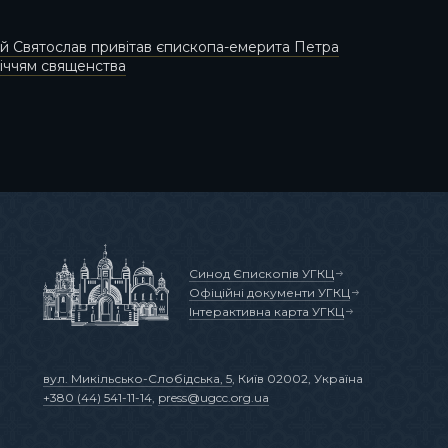
 Святослав привітав єпископа-емерита Петра
річчям священства
Синод Єпископів УГКЦ
Офіційні документи УГКЦ
Інтерактивна карта УГКЦ
вул. Микільсько-Слобідська, 5
, Київ 02002, Україна
+380 (44) 541-11-14
,
press@ugcc.org.ua